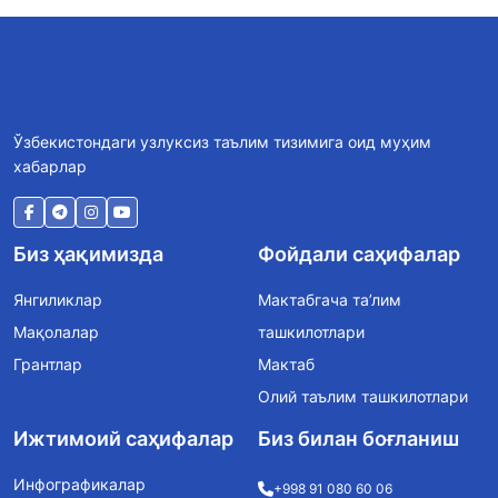
Ўзбекистондаги узлуксиз таълим тизимига оид муҳим
хабарлар
Биз ҳақимизда
Фойдали саҳифалар
Янгиликлар
Мактабгача та’лим
Мақолалар
ташкилотлари
Грантлар
Мактаб
Олий таълим ташкилотлари
Ижтимоий саҳифалар
Биз билан боғланиш
Инфографикалар
+998 91 080 60 06