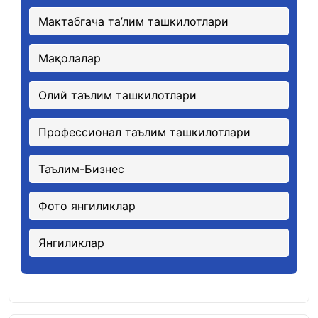
Мактабгача та’лим ташкилотлари
Мақолалар
Олий таълим ташкилотлари
Профессионал таълим ташкилотлари
Таълим-Бизнес
Фото янгиликлар
Янгиликлар