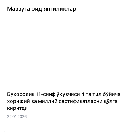
Мавзуга оид янгиликлар
Бухоролик 11-синф ўқувчиси 4 та тил бўйича
«Ш
хорижий ва миллий сертификатларни қўлга
Ми
киритди
22.
22.01.2026