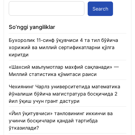
Search
So’nggi yangiliklar
Бухоролик 11-синф ўқувчиси 4 та тил бўйича
хорижий ва миллий сертификатларни қўлга
киритди
22.01.2026
«Шахсий маълумотлар махфий сақланади» —
Миллий статистика қўмитаси раиси
22.01.2026
Чехиянинг Чарлз университетида математика
йўналиши бўйича магистратура босқичида 2
йил ўқиш учун грант дастури
22.01.2026
«Йил ўқитувчиси» танловининг иккинчи ва
учинчи босқичлари қандай тартибда
ўтказилади?
22.01.2026