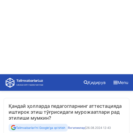
Skip
Қидирув
Menu
to
content
Қандай ҳолларда педагогларнинг аттестацияда
иштирок этиш тўғрисидаги мурожаатлари рад
этилиши мумкин?
Talimxabarlari'ni Google'ga qo'shish
Янгиликлар
|
26.08.2024 12:43