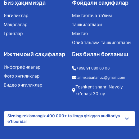
Биз ҳақимизда
Фойдали саҳифалар
Янгиликлар
Мактабгача та’лим
Мақолалар
ташкилотлари
Грантлар
Мактаб
Олий таълим ташкилотлари
Ижтимоий саҳифалар
Биз билан боғланиш
Инфографикалар
+998 91 080 60 06
Фото янгиликлар
talimxabarlariuz@gmail.com
Видео янгиликлар
Toshkent shahri Navoiy
ko‘chasi 30-uy
Sizning reklamangiz 400 000+ ta'limga qiziqqan auditoriya
e'tiborida!