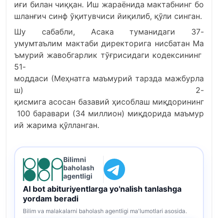
иғи
билан
чиққан.
Иш
жараёнида
мактабнинг
бо
шланғич
синф
ўқитувчиси
йиқилиб,
қўли
синган.
Шу
сабабли,
Асака
туманидаги
37-
умумтаълим
мактаби
директорига
нисбатан
Ма
ъмурий
жавобгарлик
тўғрисидаги
кодексининг
51-
моддаси
(Меҳнатга
маъмурий
тарзда
мажбурла
ш)
2-
қисмига
асосан
базавий
ҳисоблаш
миқдорининг
100
баравари
(34
миллион)
миқдорида
маъмур
ий
жарима
қўлланган.
Bilimni
baholash
agentligi
AI bot abituriyentlarga yo'nalish tanlashga
yordam beradi
Bilim va malakalarni baholash agentligi ma'lumotlari asosida.