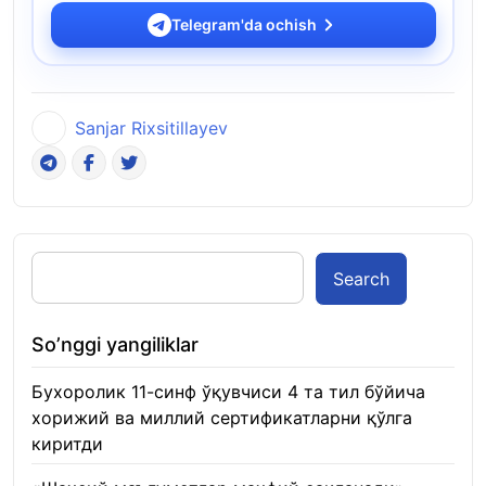
Telegram'da ochish
Sanjar Rixsitillayev
Search
So’nggi yangiliklar
Бухоролик 11-синф ўқувчиси 4 та тил бўйича
хорижий ва миллий сертификатларни қўлга
киритди
22.01.2026