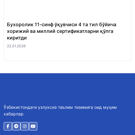
Бухоролик 11-синф ўқувчиси 4 та тил бўйича
«Ш
хорижий ва миллий сертификатларни қўлга
Ми
киритди
22.
22.01.2026
Ўзбекистондаги узлуксиз таълим тизимига оид муҳим
хабарлар