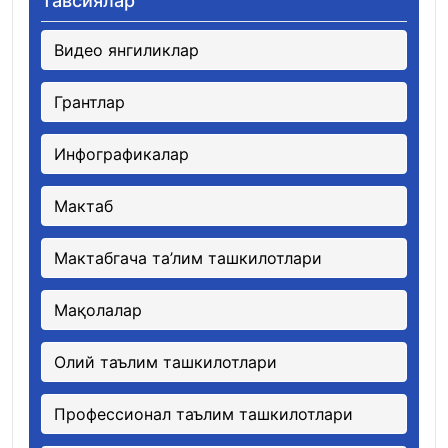
Тавсиялар
Видео янгиликлар
Грантлар
Инфографикалар
Мактаб
Мактабгача та’лим ташкилотлари
Мақолалар
Олий таълим ташкилотлари
Профессионал таълим ташкилотлари