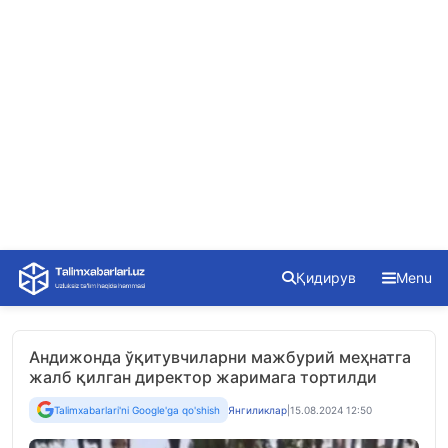
Skip
Қидирув
Menu
to
content
Андижонда ўқитувчиларни мажбурий меҳнатга
жалб қилган директор жаримага тортилди
Talimxabarlari'ni Google'ga qo'shish
Янгиликлар
|
15.08.2024 12:50