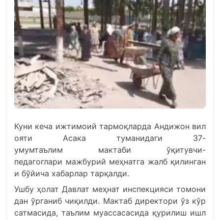
Куни
кеча
ижтимоий
тармоқларда
Андижон
вил
ояти
Асака
туманидаги
37-
умумтаълим
мактаби
ўқитувчи-
педагоглари
мажбурий
меҳнатга
жалб
қилинган
и
бўйича
хабарлар
тарқалди.
Ушбу
ҳолат
Давлат
меҳнат
инспекцияси
томони
дан
ўрганиб
чиқилди.
Мактаб
директори
ўз
кўр
сатмасида,
таълим
муассасасида
қурилиш
ишл