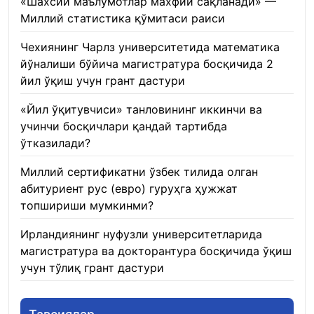
«Шахсий маълумотлар махфий сақланади» —
Миллий статистика қўмитаси раиси
22.01.2026
Чехиянинг Чарлз университетида математика
йўналиши бўйича магистратура босқичида 2
йил ўқиш учун грант дастури
22.01.2026
«Йил ўқитувчиси» танловининг иккинчи ва
учинчи босқичлари қандай тартибда
ўтказилади?
22.01.2026
Миллий сертификатни ўзбек тилида олган
абитуриент рус (евро) гуруҳга ҳужжат
топшириши мумкинми?
22.01.2026
Ирландиянинг нуфузли университетларида
магистратура ва докторантура босқичида ўқиш
учун тўлиқ грант дастури
21.01.2026