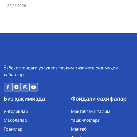
22.01.2026
Ўзбекистондаги узлуксиз таълим тизимига оид муҳим
хабарлар
Биз ҳақимизда
Фойдали саҳифалар
Янгиликлар
Мактабгача та’лим
Мақолалар
ташкилотлари
Грантлар
Мактаб