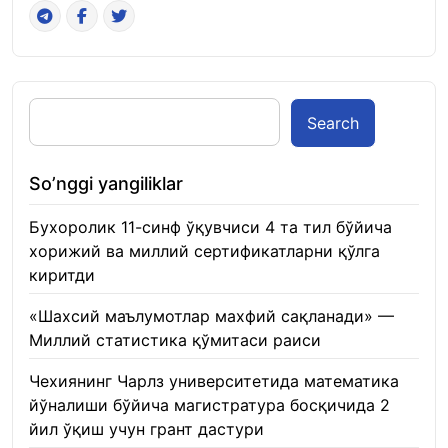
Search
So’nggi yangiliklar
Бухоролик 11-синф ўқувчиси 4 та тил бўйича
хорижий ва миллий сертификатларни қўлга
киритди
22.01.2026
«Шахсий маълумотлар махфий сақланади» —
Миллий статистика қўмитаси раиси
22.01.2026
Чехиянинг Чарлз университетида математика
йўналиши бўйича магистратура босқичида 2
йил ўқиш учун грант дастури
22.01.2026