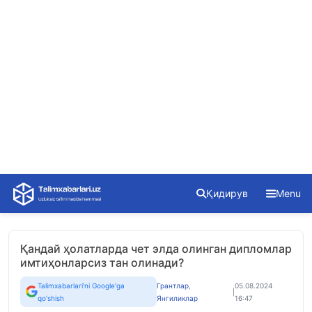
Skip
Қидирув
Menu
to
content
Қандай ҳолатларда чет элда олинган дипломлар
имтиҳонларсиз тан олинади?
Talimxabarlari'ni Google'ga
Грантлар
,
05.08.2024
|
qo'shish
Янгиликлар
16:47