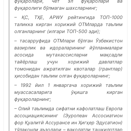
фуқаролари, чет эл фуқаролари ва
фуқаролиги бўлмаган шахсларнинг;
– ҚС, ТҲE, АРWУ рейтингида ТОП-1000
таликка кирган хорижий ОТМларда таълим
олганларнинг (илгари ТОП-500 эди);
– тасарруфида ОТМлари бўлган Ўзбекистон
вазирлик ва идораларининг йўлланмалари
асосида мутахассисларни мақсадли
тайёрлаш учун хорижий давлатлар
томонидан ажратилган квоталар (грантлар)
ҳисобидан таълим олган фуқароларнинг;
– 1992 йил 1 январгача хорижий таълим
муассасаларига ўқишга кирган
фуқароларнинг;
– Олий таълимда сифатни кафолатлаш Европа
ассоциациясининг (Эуропеан Ассоcиатион
фор Қуалитй Ассуранcе ин Ҳигҳер Эдуcатион)
тўлақонли аъзолари – ваколатли ташкилотлар