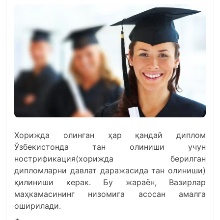
Хорижда олинган ҳар қандай диплом
Ўзбекистонда тан олиниши учун
нострификация(хорижда берилган
дипломларни давлат даражасида тан олиниши)
қилиниши керак. Бу жараён, Вазирлар
маҳкамасининг низомига асосан амалга
оширилади.