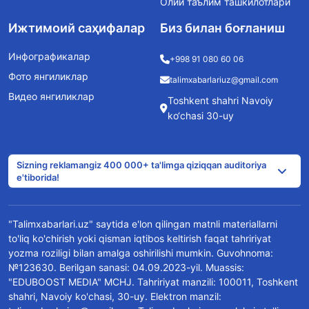
Олий таълим ташкилотлари
Ижтимоий саҳифалар
Биз билан боғланиш
Инфографикалар
+998 91 080 60 06
Фото янгиликлар
talimxabarlariuz@gmail.com
Видео янгиликлар
Toshkent shahri Navoiy
ko‘chasi 30-uy
Sizning reklamangiz 400 000+ ta'limga qiziqqan auditoriya
e'tiborida!
"Talimxabarlari.uz" saytida e'lon qilingan matnli materiallarni
to'liq ko'chirish yoki qisman iqtibos keltirish faqat tahririyat
yozma roziligi bilan amalga oshirilishi mumkin. Guvohnoma:
№123630. Berilgan sanasi: 04.09.2023-yil. Muassis:
"EDUBOOST MEDIA" MCHJ. Tahririyat manzili: 100011, Toshkent
shahri, Navoiy ko'chasi, 30-uy. Elektron manzil: