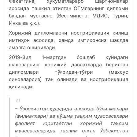
Фақатгина, ҳукуматлараро шартномалар
асосида ташкил этилган ОТМларнинг дипломи
бундан мустасно (Вестминстр, МДИС, Турин,
Инха ва ҳ.к.).
Хорижий дипломларни нострификация қилиш
имтиҳон асосида, ҳамда имтиҳонсиз шаклда
амалга оширилади.
2019-йил 1-мартдан бошлаб қуйидаги
шахсларнинг хорижий давлатларда берилган
дипломлари тўғридан-тўғри (махсус
синовларсиз) тан олинади ва нострификация
қилинади:
– Ўзбекистон ҳудудида алоҳида бўлинмалари
(филиаллари) ва қўшма таълим муассасалари
фаолият юритаётган хорижий таълим
муассасаларида таълим олган Ўзбекистон