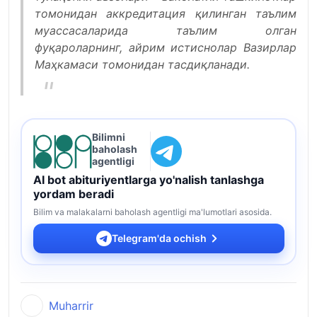
томонидан аккредитация қилинган таълим
муассасаларида таълим олган
фуқароларнинг, айрим истиснолар Вазирлар
Маҳкамаси томонидан тасдиқланади.
Bilimni
baholash
agentligi
AI bot abituriyentlarga yo'nalish tanlashga
yordam beradi
Bilim va malakalarni baholash agentligi ma'lumotlari asosida.
Telegram'da ochish
Muharrir