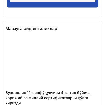
Мавзуга оид янгиликлар
Бухоролик 11-синф ўқувчиси 4 та тил бўйича
«Ш
хорижий ва миллий сертификатларни қўлга
Ми
киритди
22.