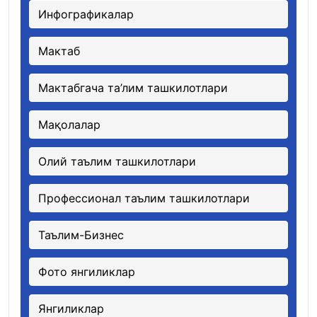
Инфографикалар
Мактаб
Мактабгача та’лим ташкилотлари
Мақолалар
Олий таълим ташкилотлари
Профессионал таълим ташкилотлари
Таълим-Бизнес
Фото янгиликлар
Янгиликлар