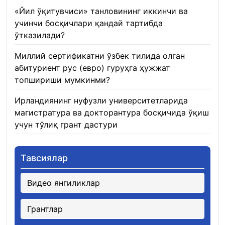
«Йил ўқитувчиси» танловининг иккинчи ва
учинчи босқичлари қандай тартибда
ўтказилади?
22.01.2026
Миллий сертификатни ўзбек тилида олган
абитуриент рус (евро) гуруҳга ҳужжат
топшириши мумкинми?
22.01.2026
Ирландиянинг нуфузли университетларида
магистратура ва докторантура босқичида ўқиш
учун тўлиқ грант дастури
21.01.2026
Тавсиялар
Видео янгиликлар
Грантлар