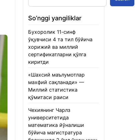
So’nggi yangiliklar
Бухоролик 11-синф
ўқувчиси 4 та тил бўйича
хорижий ва миллий
сертификатларни қўлга
киритди
22.01.2026
«Шахсий маълумотлар
махфий сақланади» —
Миллий статистика
қўмитаси раиси
22.01.2026
Чехиянинг Чарлз
университетида
математика йўналиши
бўйича магистратура