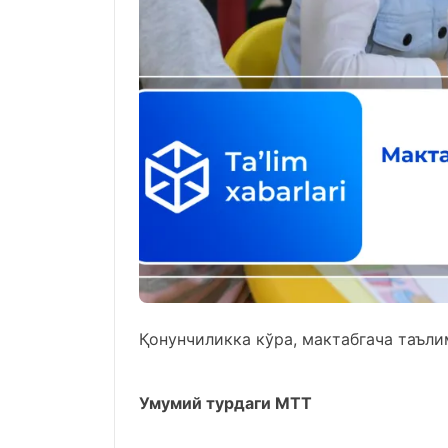
Қонунчиликка кўра, мактабгача таъли
Умумий турдаги МТТ