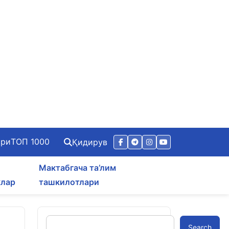
ари
ТОП 1000
Қидирув
Мактабгача та’лим
клар
ташкилотлари
Search