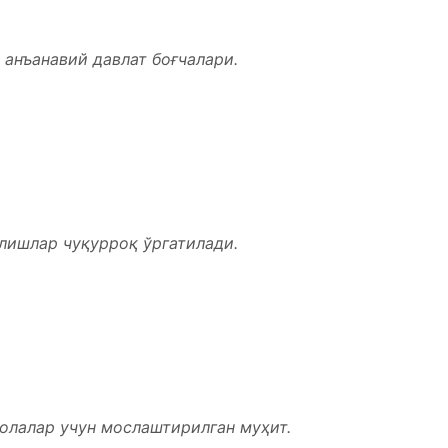
 анъанавий давлат боғчалари.
алишлар чуқурроқ ўргатилади.
болалар учун мослаштирилган муҳит.