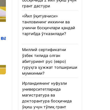
босқичида 2 йил ўқиш учун
грант дастури
22.01.2026
«Йил ўқитувчиси»
танловининг иккинчи ва
учинчи босқичлари қандай
тартибда ўтказилади?
22.01.2026
Миллий сертификатни
ўзбек тилида олган
абитуриент рус (евро)
гуруҳга ҳужжат топшириши
мумкинми?
22.01.2026
Ирландиянинг нуфузли
университетларида
магистратура ва
докторантура босқичида
ўқиш учун тўлиқ грант