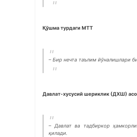
Қўшма турдаги МТТ
– Бир нечта таълим йўналишлари б
Давлат-хусусий шериклик (ДХШ) ас
– Давлат ва тадбиркор ҳамкорли
қилади.