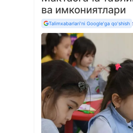
ва имкониятлари
Talimxabarlari'ni Google'ga qo'shish