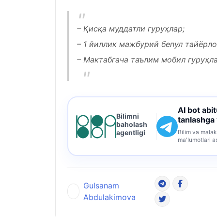
– Қисқа муддатли гуруҳлар;
– 1 йиллик мажбурий бепул тайёрло
– Мактабгача таълим мобил гуруҳла
AI bot abi
Bilimni
tanlashga
baholash
Bilim va malak
agentligi
ma'lumotlari a
Gulsanam
Abdulakimova