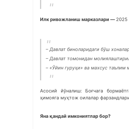
Илк ривожланиш марказлари —
2025 
– Давлат биноларидаги бўш хонала
– Давлат томонидан молиялаштири
– «Ўйин гуруҳи» ва махсус таълим
Асосий йўналиш: Боғчага бормаёт
ҳимояга муҳтож оилалар фарзандлар
Яна қандай имкониятлар бор?