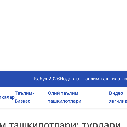
Қабул 2026
Нодавлат таълим ташкилотл
Таълим-
Олий таълим
Видео
икалар
Бизнес
ташкилотлари
янгили
м ташкилотлари: турлари