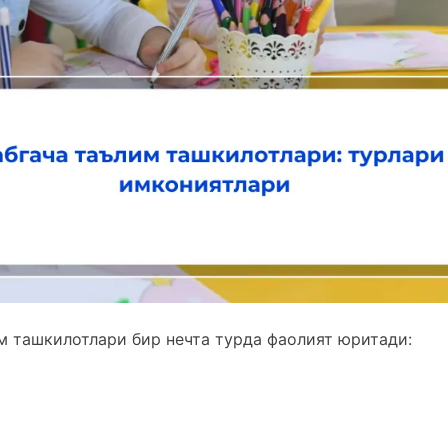
м ташкилотлари бир нечта турда фаолият юритади: