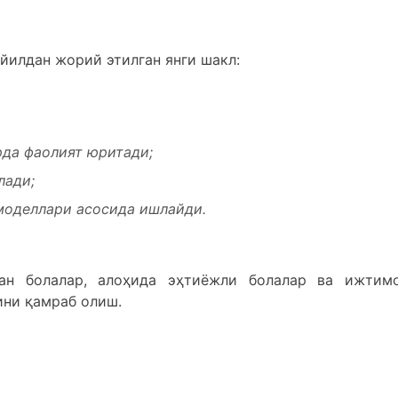
йилдан жорий этилган янги шакл:
рда фаолият юритади;
лади;
 моделлари асосида ишлайди.
ган болалар, алоҳида эҳтиёжли болалар ва ижтим
ини қамраб олиш.