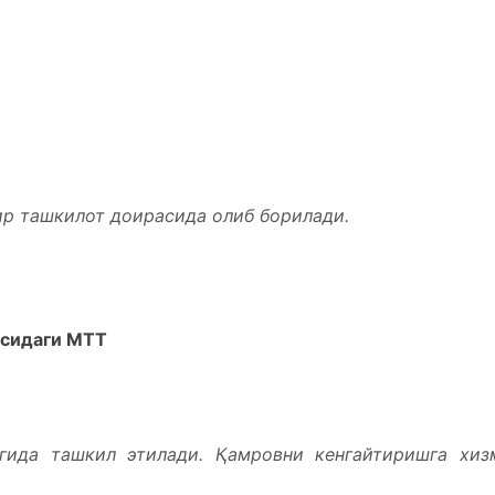
ир ташкилот доирасида олиб борилади.
осидаги МТТ
гида ташкил этилади. Қамровни кенгайтиришга хиз