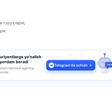
в гуруҳлари;
ри.
turiyentlarga yo'nalish
 yordam beradi
Telegram'da ochish
alarni baholash agentligi
sosida.