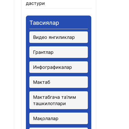
дастури
21.01.2026
Тавсиялар
Видео янгиликлар
Грантлар
Инфографикалар
Мактаб
Мактабгача та’лим
ташкилотлари
Мақолалар