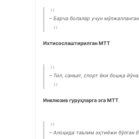
– Барча болалар учун мўлжалланган
Ихтисослаштирилган МТТ
– Тил, санъат, спорт ёки бошқа йўн
Инклюзив гуруҳларга эга МТТ
– Алоҳида таълим эҳтиёжи бўлган 