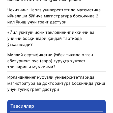
Чехиянинг Чарлз университетида математика
йўналиши бўйича магистратура босқичида 2
йил ўқиш учун грант дастури
22.01.2026
«Йил ўқитувчиси» танловининг иккинчи ва
учинчи босқичлари қандай тартибда
ўтказилади?
22.01.2026
Миллий сертификатни ўзбек тилида олган
абитуриент рус (евро) гуруҳга ҳужжат
топшириши мумкинми?
22.01.2026
Ирландиянинг нуфузли университетларида
магистратура ва докторантура босқичида ўқиш
учун тўлиқ грант дастури
21.01.2026
Тавсиялар