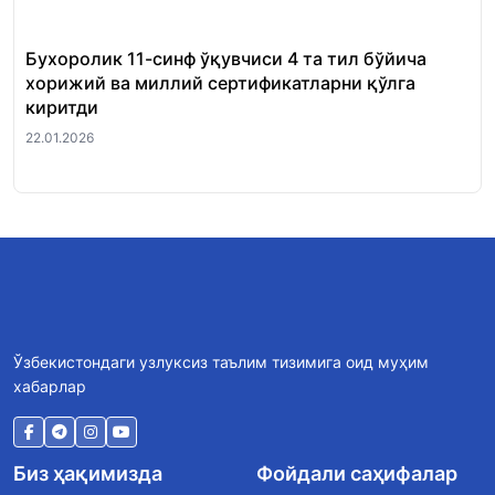
Бухоролик 11-синф ўқувчиси 4 та тил бўйича
«Ш
хорижий ва миллий сертификатларни қўлга
Ми
киритди
22.
22.01.2026
Ўзбекистондаги узлуксиз таълим тизимига оид муҳим
хабарлар
Биз ҳақимизда
Фойдали саҳифалар