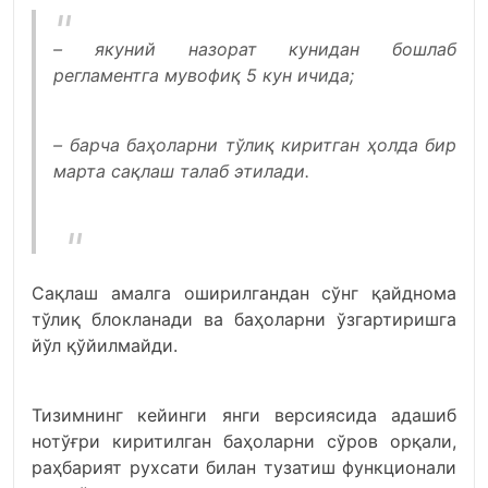
– якуний назорат кунидан бошлаб
регламентга мувофиқ 5 кун ичида;
– барча баҳоларни тўлиқ киритган ҳолда бир
марта сақлаш талаб этилади.
Сақлаш амалга оширилгандан сўнг қайднома
тўлиқ блокланади ва баҳоларни ўзгартиришга
йўл қўйилмайди.
Тизимнинг кейинги янги версиясида адашиб
нотўғри киритилган баҳоларни сўров орқали,
раҳбарият рухсати билан тузатиш функционали