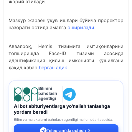
жорий этилади.
Мазкур жараён ўқув ишлари бўйича проректор
назорати остида амалга
оширилади.
Аввалроқ, Hemis тизимига имтиҳонларини
топширишда Face-ID тизими асосида
идентификация қилиш имконияти қўшилгани
ҳақид хабар
берган эдик.
Bilimni
baholash
agentligi
AI bot abituriyentlarga yo'nalish tanlashga
yordam beradi
Bilim va malakalarni baholash agentligi ma'lumotlari asosida.
Telegram'da ochish