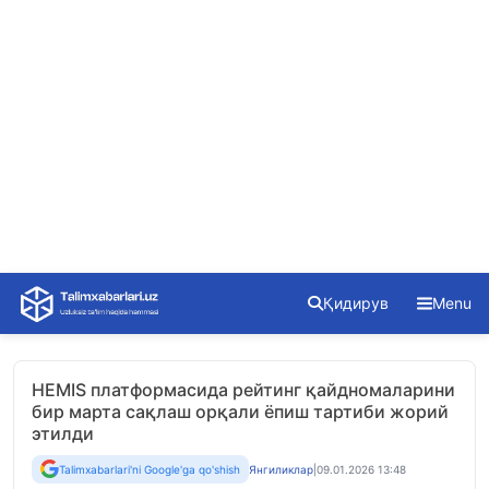
Skip
Қидирув
Menu
to
content
HEMIS платформасида рейтинг қайдномаларини
бир марта сақлаш орқали ёпиш тартиби жорий
этилди
Talimxabarlari'ni Google'ga qo'shish
Янгиликлар
|
09.01.2026 13:48