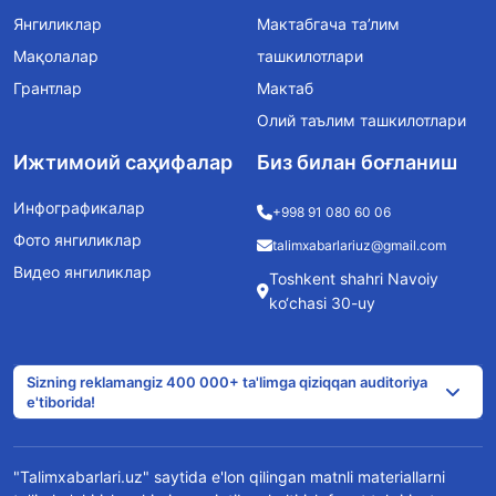
Янгиликлар
Мактабгача та’лим
Мақолалар
ташкилотлари
Грантлар
Мактаб
Олий таълим ташкилотлари
Ижтимоий саҳифалар
Биз билан боғланиш
Инфографикалар
+998 91 080 60 06
Фото янгиликлар
talimxabarlariuz@gmail.com
Видео янгиликлар
Toshkent shahri Navoiy
ko‘chasi 30-uy
Sizning reklamangiz 400 000+ ta'limga qiziqqan auditoriya
e'tiborida!
"Talimxabarlari.uz" saytida e'lon qilingan matnli materiallarni