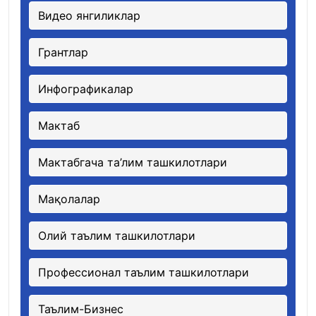
Видео янгиликлар
Грантлар
Инфографикалар
Мактаб
Мактабгача та’лим ташкилотлари
Мақолалар
Олий таълим ташкилотлари
Профессионал таълим ташкилотлари
Таълим-Бизнес