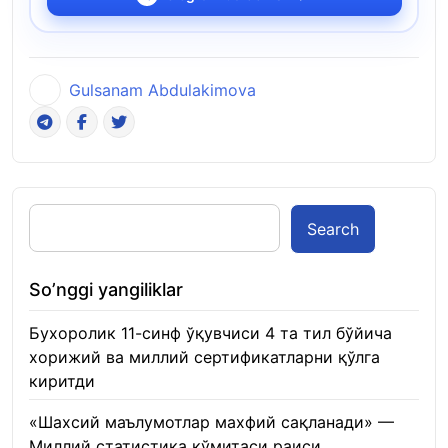
Gulsanam Abdulakimova
Search
So’nggi yangiliklar
Бухоролик 11-синф ўқувчиси 4 та тил бўйича
хорижий ва миллий сертификатларни қўлга
киритди
22.01.2026
«Шахсий маълумотлар махфий сақланади» —
Миллий статистика қўмитаси раиси
22.01.2026