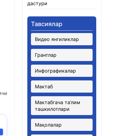
дастури
21.01.2026
Тавсиялар
Видео янгиликлар
Грантлар
Инфографикалар
Мактаб
ичи
Мактабгача та’лим
ташкилотлари
Мақолалар