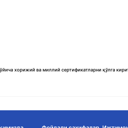
бўйича хорижий ва миллий сертификатларни қўлга кири
ақимизда
Фойдали саҳифалар
Ижтимо