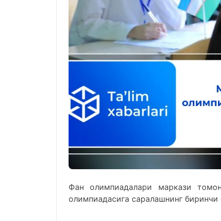
Фан олимпиадалари маркази томон
олимпиадасига саралашнинг биринчи