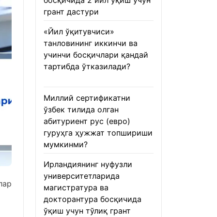
босқичида 2 йил ўқиш учун
грант дастури
22.01.2026
«Йил ўқитувчиси»
танловининг иккинчи ва
учинчи босқичлари қандай
тартибда ўтказилади?
22.01.2026
Миллий сертификатни
ўзбек тилида олган
абитуриент рус (евро)
гуруҳга ҳужжат топшириши
мумкинми?
22.01.2026
Ирландиянинг нуфузли
университетларида
лар
магистратура ва
докторантура босқичида
ўқиш учун тўлиқ грант