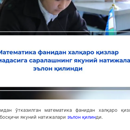
идан ўтказилган математика фанидан халқаро қиз
 босқичи якуний натижалари
эълон қилин
ди.