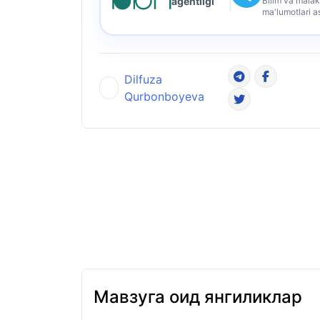
Bilim va malak
agentligi
ma'lumotlari a
Dilfuza
Qurbonboyeva
Мавзуга оид янгиликлар