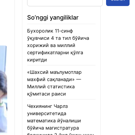
So’nggi yangiliklar
Бухоролик 11-синф
ўқувчиси 4 та тил бўйича
хорижий ва миллий
сертификатларни қўлга
киритди
22.01.2026
«Шахсий маълумотлар
махфий сақланади» —
Миллий статистика
қўмитаси раиси
22.01.2026
Чехиянинг Чарлз
университетида
математика йўналиши
бўйича магистратура