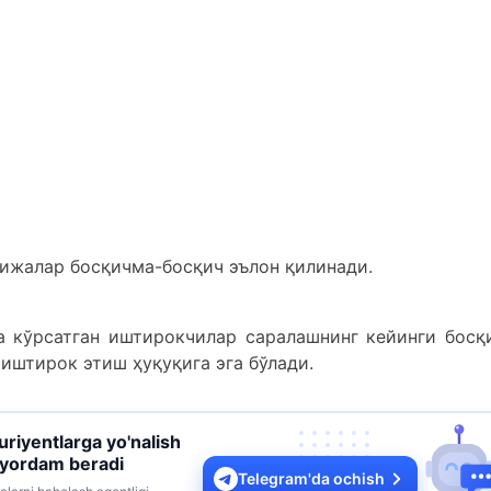
ижалар босқичма-босқич эълон қилинади.
а кўрсатган иштирокчилар саралашнинг кейинги босқ
иштирок этиш ҳуқуқига эга бўлади.
turiyentlarga yo'nalish
 yordam beradi
Telegram'da ochish