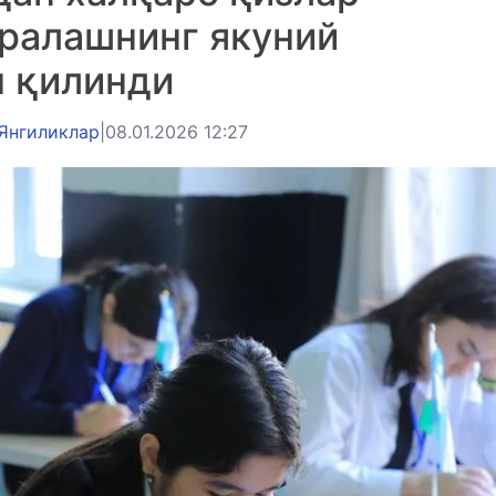
ралашнинг якуний
н қилинди
Янгиликлар
|
08.01.2026 12:27