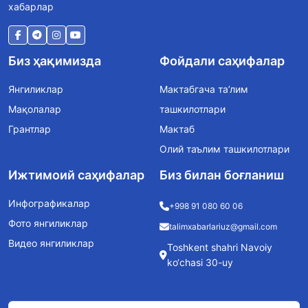
хабарлар
Биз ҳақимизда
Фойдали саҳифалар
Янгиликлар
Мактабгача та’лим
Мақолалар
ташкилотлари
Грантлар
Мактаб
Олий таълим ташкилотлари
Ижтимоий саҳифалар
Биз билан боғланиш
Инфографикалар
+998 91 080 60 06
Фото янгиликлар
talimxabarlariuz@gmail.com
Видео янгиликлар
Toshkent shahri Navoiy
ko‘chasi 30-uy