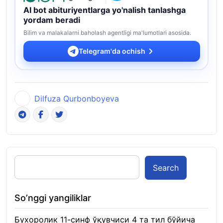
AI bot abituriyentlarga yo'nalish tanlashga
yordam beradi
Bilim va malakalarni baholash agentligi ma'lumotlari asosida.
Telegram'da ochish
Dilfuza Qurbonboyeva
Search
So’nggi yangiliklar
Бухоролик 11-синф ўқувчиси 4 та тил бўйича