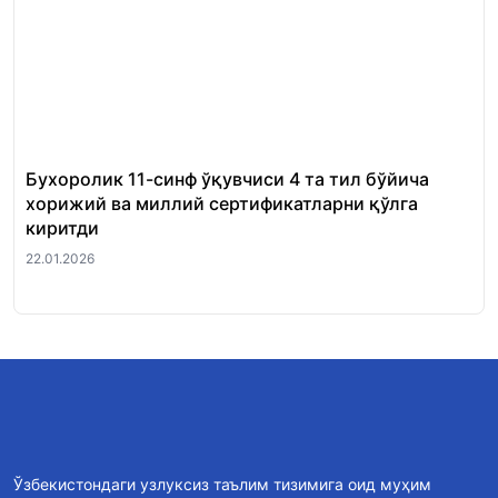
Бухоролик 11-синф ўқувчиси 4 та тил бўйича
«Ш
хорижий ва миллий сертификатларни қўлга
Ми
киритди
22.
22.01.2026
Ўзбекистондаги узлуксиз таълим тизимига оид муҳим