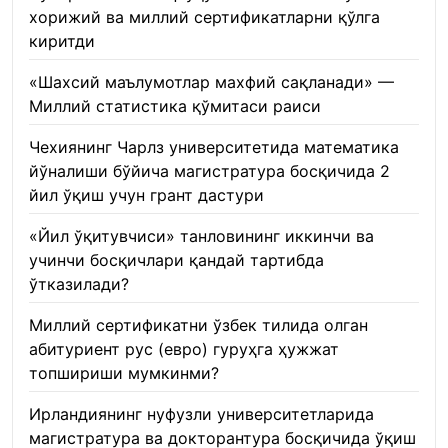
хорижий ва миллий сертификатларни қўлга
киритди
22.01.2026
«Шахсий маълумотлар махфий сақланади» —
Миллий статистика қўмитаси раиси
22.01.2026
Чехиянинг Чарлз университетида математика
йўналиши бўйича магистратура босқичида 2
йил ўқиш учун грант дастури
22.01.2026
«Йил ўқитувчиси» танловининг иккинчи ва
учинчи босқичлари қандай тартибда
ўтказилади?
22.01.2026
Миллий сертификатни ўзбек тилида олган
абитуриент рус (евро) гуруҳга ҳужжат
топшириши мумкинми?
22.01.2026
Ирландиянинг нуфузли университетларида
магистратура ва докторантура босқичида ўқиш