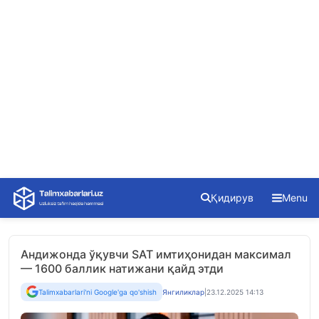
Skip
Қидирув
Menu
to
content
Андижонда ўқувчи SАТ имтиҳонидан максимал
— 1600 баллик натижани қайд этди
Talimxabarlari'ni Google'ga qo'shish
Янгиликлар
|
23.12.2025 14:13