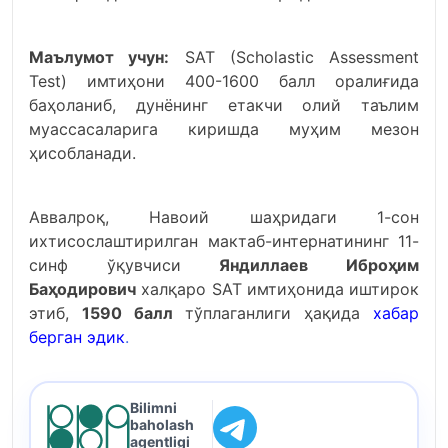
Маълумот учун:
SАТ (Scholastic Assessment
Test) имтиҳони 400-1600 балл оралиғида
баҳоланиб, дунёнинг етакчи олий таълим
муассасаларига киришда муҳим мезон
ҳисобланади.
Аввалроқ, Навоий шаҳридаги 1-сон
ихтисослаштирилган мактаб-интернатининг 11-
синф ўқувчиси
Яндиллаев Иброҳим
Баҳодирович
халқаро SАТ имтиҳонида иштирок
этиб,
1590 балл
тўплаганлиги ҳақида
хабар
берган эдик
.
Bilimni
baholash
agentligi