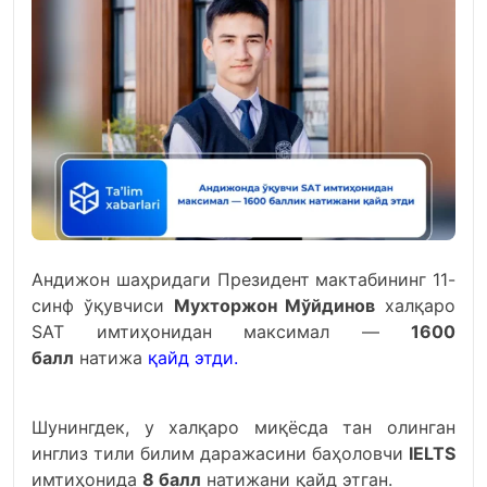
Андижон шаҳридаги Президент мактабининг 11-
синф ўқувчиси
Мухторжон Мўйдинов
халқаро
SАТ имтиҳонидан максимал —
1600
балл
натижа
қайд этди
.
Шунингдек, у халқаро миқёсда тан олинган
инглиз тили билим даражасини баҳоловчи
IELTS
имтиҳонида
8 балл
натижани қайд этган.