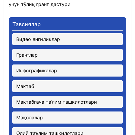
учун тўлиқ грант дастури
21.01.2026
Тавсиялар
Видео янгиликлар
Грантлар
Инфографикалар
Мактаб
Мактабгача та’лим ташкилотлари
Мақолалар
Олий таълим ташкилотлари