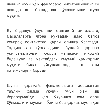
шунинг учун ҳам фанлараро интеграциянинг бу
шаклда энг бошиданоқ қўлланилиши жуда
муҳим.
Бу ёндашув ўқувчини мантиқий фикрлашга,
масалаларга ягона нуқтадан эмас, балки
кенгроқ контекстда қарай олишга ўргатади.
Тадқиқотлар кўрсатадики, бундай дарслар
ўқитувчиларнинг юқори малакаси, ижодий
ёндашуви ва мактабдаги умумий ҳамкорлик
муҳити билан уйғунлашганда энг яхши
натижаларни беради.
Шунга қарамай, феноменларга асосланган
таълим ҳамма ўқувчи учун ҳам иш
беравермайди, ҳар ўқувчига ҳам осон
бўлмаслиги мумкин. Ўзини бошқариш, мустақил