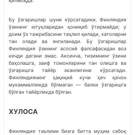
қилмоқда.
Бу ўзгаришлар шуни кўрсатадики, Финляндия
ўзининг ютуқларидан қониқиб ўтирмайди; у
доим ўз тажрибасини таҳлил қилади, хатоларни
тан олади ва янгиланади. Бу ўзгаришлар
Финляндия ўзининг асосий фалсафасидан воз
кечди дегани эмас. Аксинча, тизимнинг ўзини
баҳолашга, заиф томонларини тан олишга ва
ўзгаришга тайёр эканлигини кўрсатади.
Финляндиянинг ҳақиқий кучи ҳеч қачон
мукаммалликда бўлмаган — балки ўзгаришга
бўлган тайёрликда бўлган.
ХУЛОСА
Финляндия таълими бизга битта муҳим сабоқ