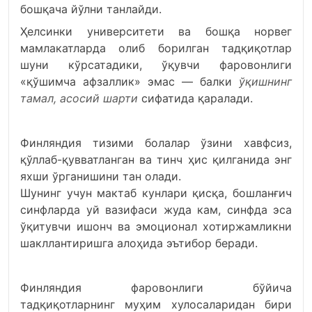
бошқача йўлни танлайди.
Ҳелсинки университети ва бошқа норвег
мамлакатларда олиб борилган тадқиқотлар
шуни кўрсатадики, ўқувчи фаровонлиги
«қўшимча афзаллик» эмас — балки
ўқишнинг
тамал, асосий шарти
сифатида қаралади.
Финляндия тизими болалар ўзини хавфсиз,
қўллаб-қувватланган ва тинч ҳис қилганида энг
яхши ўрганишини тан олади.
Шунинг учун мактаб кунлари қисқа, бошланғич
синфларда уй вазифаси жуда кам, синфда эса
ўқитувчи ишонч ва эмоционал хотиржамликни
шакллантиришга алоҳида эътибор беради.
Финляндия фаровонлиги бўйича
тадқиқотларнинг муҳим хулосаларидан бири