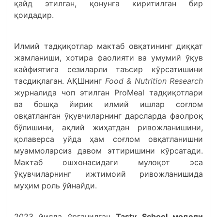
қайд этилган, қонунга киритилган бир
қоидадир.
Илмий тадқиқотлар мактаб овқатининг диққат
жамланиши, хотира фаолияти ва умумий ўқув
кайфиятига сезиларли таъсир кўрсатишини
тасдиқлаган. АҚШнинг
Food & Nutrition Research
журналида чоп этилган ProMeal тадқиқотлари
ва бошқа йирик илмий ишлар соғлом
овқатланган ўқувчиларнинг дарсларда фаолроқ
бўлишини, ақлий жиҳатдан ривожланишини,
қолаверса уйда ҳам соғлом овқатланишни
муаммоларсиз давом эттиришини кўрсатади.
Мактаб ошхонасидаги мулоқот эса
ўқувчиларнинг ижтимоий ривожланишида
муҳим роль ўйнайди.
2023 йилда ўрганилган
Tasty School
модели