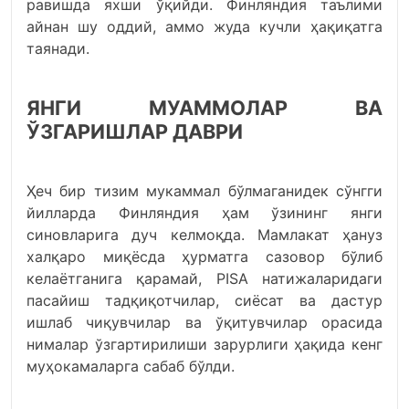
равишда яхши ўқийди. Финляндия таълими
айнан шу оддий, аммо жуда кучли ҳақиқатга
таянади.
ЯНГИ МУАММОЛАР ВА
ЎЗГАРИШЛАР ДАВРИ
Ҳеч бир тизим мукаммал бўлмаганидек сўнгги
йилларда Финляндия ҳам ўзининг янги
синовларига дуч келмоқда. Мамлакат ҳануз
халқаро миқёсда ҳурматга сазовор бўлиб
келаётганига қарамай, PISA натижаларидаги
пасайиш тадқиқотчилар, сиёсат ва дастур
ишлаб чиқувчилар ва ўқитувчилар орасида
нималар ўзгартирилиши зарурлиги ҳақида кенг
муҳокамаларга сабаб бўлди.