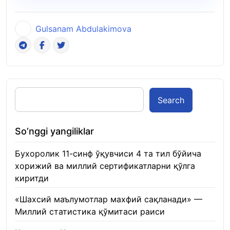
Gulsanam Abdulakimova
Search
So’nggi yangiliklar
Бухоролик 11-синф ўқувчиси 4 та тил бўйича
хорижий ва миллий сертификатларни қўлга
киритди
22.01.2026
«Шахсий маълумотлар махфий сақланади» —
Миллий статистика қўмитаси раиси
22.01.2026