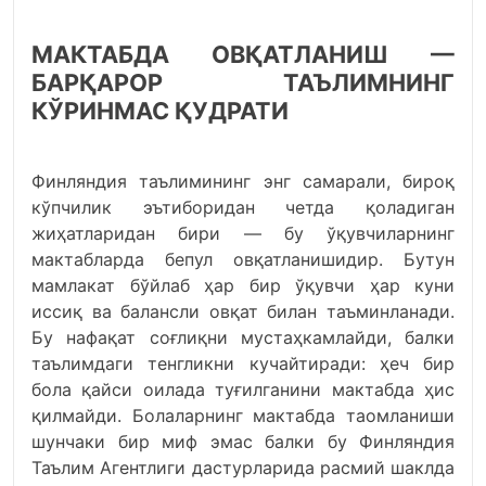
МАКТАБДА ОВҚАТЛАНИШ —
БАРҚАРОР ТАЪЛИМНИНГ
КЎРИНМАС ҚУДРАТИ
Финляндия таълимининг энг самарали, бироқ
кўпчилик эътиборидан четда қоладиган
жиҳатларидан бири — бу ўқувчиларнинг
мактабларда бепул овқатланишидир. Бутун
мамлакат бўйлаб ҳар бир ўқувчи ҳар куни
иссиқ ва балансли овқат билан таъминланади.
Бу нафақат соғлиқни мустаҳкамлайди, балки
таълимдаги тенгликни кучайтиради: ҳеч бир
бола қайси оилада туғилганини мактабда ҳис
қилмайди. Болаларнинг мактабда таомланиши
шунчаки бир миф эмас балки бу Финляндия
Таълим Агентлиги дастурларида расмий шаклда