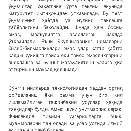
ўқувчилар фақатгина ўрта таълим якунида
матуритет имтиҳонидан ўтказилади. Бу тест
ўқувчининг ҳаётда ўз йўлини танлашга
тайёрлигини баҳолайди. Шунда ҳам босим
эмас, масъулиятга асосланган шаклда
ўтказилади. Яъни ўқувчиларнинг нималарни
билиб-билмасликлари эмас улар катта ҳаётга
қадам қўйишга тайёр ёки тайёр эмасликларини
аниқлашга ва бунинг масъулиятини уларга ҳис
эттиришни мақсад қилишади.
Сўнгги йилларда технологиядан ҳаддан ортиқ
фойдаланиш ёки ҳамма учун бир хил
ишламайдиган тажрибавий усуллар ҳақида
танқидлар бўлди. Аммо шуни унутмаслик керак:
Финляндия тизими ўзгаришларга очиқ,
муаммоларни тан олади ва улар устида илмий
асосда иш олиб боради.