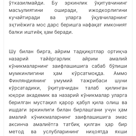
ўтказилмайди. Бу эркинлик ўқитувчининг
масъулиятини оширади, ижодкорлигини
кучайтиради ва уларга ўқувчиларнинг
эҳтиёжига мос дарс беришга нафақат имконият
балки иштиёқ ҳам беради.
Шу билан бирга, айрим тадқиқотлар ортиқча
назарий тайёргарлик айрим амалий
кўникмаларнинг заифлашишига сабаб бўлиши
мумкинлигини ҳам кўрсатмоқда. Аммо
Финляндиянинг умумий тажрибаси шуни
кўрсатадики, ўқитувчидан талаб қилинган
юқори академик ва назарий кўникмалар уларга
берилган мустақил қарор қабул қила олиш ва
ишдаги эркинлиги билан бирлашгани учун ҳам
амалий кўникмаларнинг заифлашишига эмас
аксинча амалиётга татбиқ қилган ҳар бир
метод ва услубларининг ниҳоятда яхши