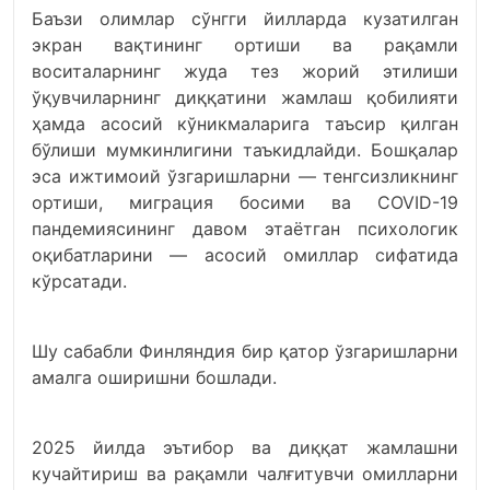
Баъзи олимлар сўнгги йилларда кузатилган
экран вақтининг ортиши ва рақамли
воситаларнинг жуда тез жорий этилиши
ўқувчиларнинг диққатини жамлаш қобилияти
ҳамда асосий кўникмаларига таъсир қилган
бўлиши мумкинлигини таъкидлайди. Бошқалар
эса ижтимоий ўзгаришларни — тенгсизликнинг
ортиши, миграция босими ва COVID-19
пандемиясининг давом этаётган психологик
оқибатларини — асосий омиллар сифатида
кўрсатади.
Шу сабабли Финляндия бир қатор ўзгаришларни
амалга оширишни бошлади.
2025 йилда эътибор ва диққат жамлашни
кучайтириш ва рақамли чалғитувчи омилларни