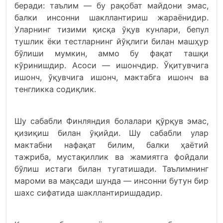
беради: таълим — бу рақобат майдони эмас,
балки инсонни шакллантириш жараёнидир.
Уларнинг тизими қисқа ўқув кунлари, бепул
тушлик ёки тестларнинг йўқлиги билан машҳур
бўлиши мумкин, аммо бу фақат ташқи
кўринишдир. Асоси — ишончдир. Ўқитувчига
ишонч, ўқувчига ишонч, мактабга ишонч ва
тенгликка содиқлик.
Шу сабабли Финляндия болалари қўрқув эмас,
қизиқиш билан ўқийди. Шу сабабли улар
мактабни нафақат билим, балки ҳаётий
тажриба, мустақиллик ва жамиятга фойдали
бўлиш истаги билан тугатишади. Таълимнинг
мароми ва мақсади шунда — инсонни бутун бир
шахс сифатида шакллантиришдадир.