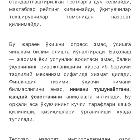
стандартлаштирилган тестларга дуч келмайди,
мактаблар рейтинг қилинмайди, ўқитувчилар
текширувчилар томонидан назорат
қилинмайди.
Бу жараён ўқишни стресс эмас, ўсишга
чинакам билим олишга йўналтиради. Баҳолаш
— жарима ёки устунлик воситаси эмас, балки
ўқувчининг ривожланишини кўрсатиб берувчи
таҳлилий механизм сифатида хизмат қилади.
Финляндия тизими ўқувчи нимани
билмаслигини эмас,
нимани тушунаётгани,
қандай ўсаётгани
ни аниқлашга интилади. Бу
орқали эса ўқувчининг кучли тарафлари кашф
қилиниши, қизиқишлари ўрганилиши кўзда
тутилади.
Тестлар, назорат имтиҳонларидан озод