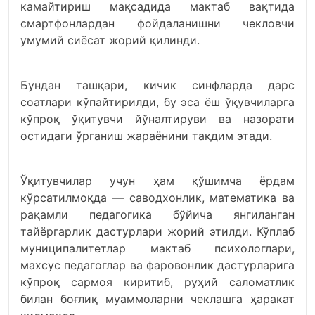
камайтириш мақсадида мактаб вақтида
смартфонлардан фойдаланишни чекловчи
умумий сиёсат жорий қилинди.
Бундан ташқари, кичик синфларда дарс
соатлари кўпайтирилди, бу эса ёш ўқувчиларга
кўпроқ ўқитувчи йўналтируви ва назорати
остидаги ўрганиш жараёнини тақдим этади.
Ўқитувчилар учун ҳам қўшимча ёрдам
кўрсатилмоқда — саводхонлик, математика ва
рақамли педагогика бўйича янгиланган
тайёргарлик дастурлари жорий этилди. Кўплаб
муниципалитетлар мактаб психологлари,
махсус педагоглар ва фаровонлик дастурларига
кўпроқ сармоя киритиб, руҳий саломатлик
билан боғлиқ муаммоларни чеклашга ҳаракат