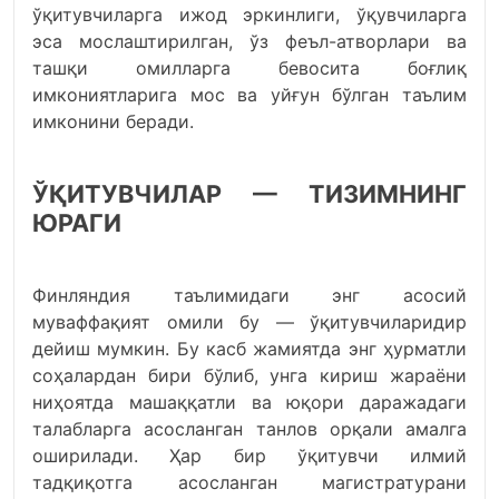
ўқитувчиларга ижод эркинлиги, ўқувчиларга
эса мослаштирилган, ўз феъл-атворлари ва
ташқи омилларга бевосита боғлиқ
имкониятларига мос ва уйғун бўлган таълим
имконини беради.
ЎҚИТУВЧИЛАР — ТИЗИМНИНГ
ЮРАГИ
Финляндия таълимидаги энг асосий
муваффақият омили бу — ўқитувчиларидир
дейиш мумкин. Бу касб жамиятда энг ҳурматли
соҳалардан бири бўлиб, унга кириш жараёни
ниҳоятда машаққатли ва юқори даражадаги
талабларга асосланган танлов орқали амалга
оширилади. Ҳар бир ўқитувчи илмий
тадқиқотга асосланган магистратурани