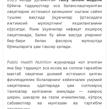
бўйича тадқиқотлар эса баланслаштирилган
овқатларни истеъмол қилишнинг ошгани сайин
тушлик вақтида ўқувчилар ўртасидаги
ижтимоий мулоқотнинг яхшиланганини
кўрсатди. Яъни ўқувчилар нафақат яхшироқ
овқатланади, балки бу айни вақтда уларнинг
бир-бири билан фаолроқ мулоқотда
бўлишларига ҳам таъсир қилади.
Public Health Nutrition
журналида чоп этилган
яна бир тадқиқот эса иссиқ ва соғлом таркибли
мактаб овқатини доимий истеъмол қилган
финляндиялик болаларнинг кейинчалик умумий
овқатланиш одатларида ҳам соғломроқ
танловлар қилганини аниқлади — камроқ
ширин, шакарли ва газли ичимликлар, кўпроқ
сабзавотлар ва мунтазам ва тартибли
овқатланиш.