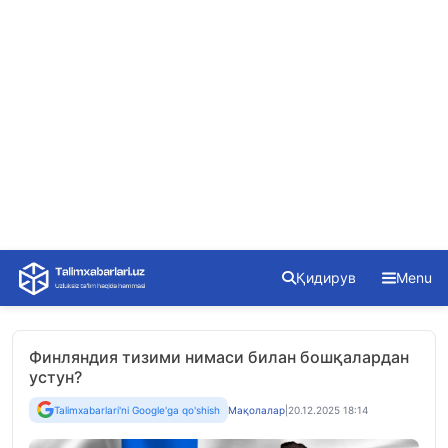
Skip
Қидирув
Menu
to
content
Финляндия тизими нимаси билан бошқалардан
устун?
Talimxabarlari'ni Google'ga qo'shish
Мақолалар
|
20.12.2025 18:14