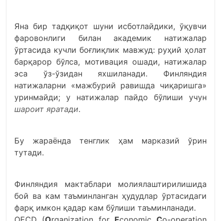
Яна бир тадқиқот шуни исботлайдики, ўқувчи
фаровонлиги билан академик натижалар
ўртасида кучли боғлиқлик мавжуд: руҳий ҳолат
барқарор бўлса, мотивация ошади, натижалар
эса ўз-ўзидан яхшиланади. Финляндия
натижаларни «мажбурий равишда чиқаришга»
уринмайди; у натижалар пайдо бўлиши учун
шароит яратади
.
Бу жараёнда тенглик ҳам марказий ўрин
тутади.
Финляндия мактаблари молиялаштирилишида
бой ва кам таъминланган ҳудудлар ўртасидаги
фарқ имкон қадар кам бўлиши таъминланади.
OECD (
O
rganization for
E
conomic
C
o-operation