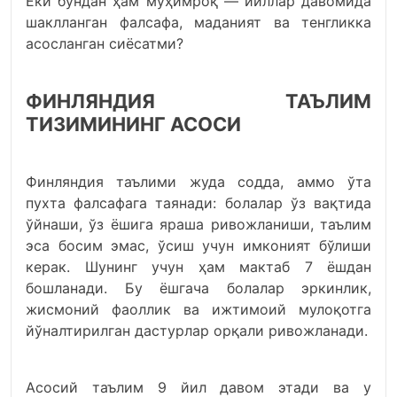
Ёки бундан ҳам муҳимроқ — йиллар давомида
шаклланган фалсафа, маданият ва тенгликка
асосланган сиёсатми?
ФИНЛЯНДИЯ ТАЪЛИМ
ТИЗИМИНИНГ АСОСИ
Финляндия таълими жуда содда, аммо ўта
пухта фалсафага таянади: болалар ўз вақтида
ўйнаши, ўз ёшига яраша ривожланиши, таълим
эса босим эмас, ўсиш учун имконият бўлиши
керак. Шунинг учун ҳам мактаб 7 ёшдан
бошланади. Бу ёшгача болалар эркинлик,
жисмоний фаоллик ва ижтимоий мулоқотга
йўналтирилган дастурлар орқали ривожланади.
Асосий таълим 9 йил давом этади ва у