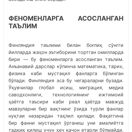
ФEНОМEНЛАРГА АСОСЛАНГАН
ТАЪЛИМ
Финляндия таълими билан боғлиқ сўнгги
йилларда жаҳон эътиборини тортган омилларда
бири — бу феноменларга асосланган таълим.
Анъанавий дарслар кўпинча математика, тарих,
физика каби мустақил фанларга бўлинган
бўлади. Финляндия эса бу чегараларни бузади.
Ўқувчилар глобал исиш, миграция, медиа
саводхонлиги, технологиянинг ижтимоий
ҳаётга таъсири каби реал ҳаётда мавжуд
мавзуларни бир вақтнинг ўзида турли фанлар
нуқтаи назаридан таҳлил қилади. Фақатгина
бир фанни мустақил ўрганиш уни амалиётга
тадқиқ қилиш учун ҳеч қачон етарли бўлмайди,