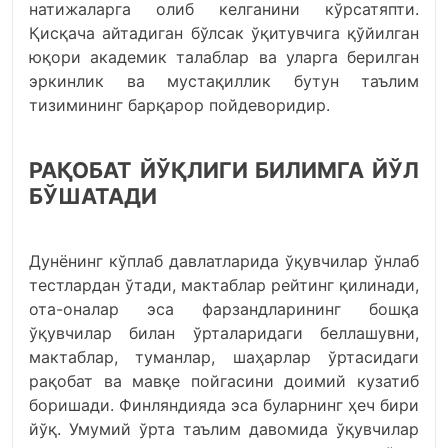
натижаларга олиб келганини кўрсатяпти.
Қисқача айтадиган бўлсак ўқитувчига қўйилган
юқори академик талаблар ва уларга берилган
эркинлик ва мустақиллик бутун таълим
тизимининг барқарор пойдеворидир.
РАҚОБАТ ЙЎҚЛИГИ БИЛИМГА ЙЎЛ
БЎШАТАДИ
Дунёнинг кўплаб давлатларида ўқувчилар ўнлаб
тестлардан ўтади, мактаблар рейтинг қилинади,
ота-оналар эса фарзандларининг бошқа
ўқувчилар билан ўрталаридаги беллашувни,
мактаблар, туманлар, шаҳарлар ўртасидаги
рақобат ва мавқе пойгасини доимий кузатиб
боришади. Финляндияда эса буларнинг ҳеч бири
йўқ. Умумий ўрта таълим давомида ўқувчилар