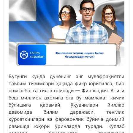
Бугунги кунда дунёнинг энг муваффақиятли
таълим тизимлари ҳақида фикр юритилса, бир
ном албатта тилга олинади — Финляндия. Атиги
беш миллион аҳолига эга бу мамлакат кичик
бўлишига қарамай, ўқувчилари йиллар
давомида билим даражаси, тенглик
кўрсаткичлари ва фаровонлик бўйича доимий
равишда юқори ўринларда туради. Кўплаб