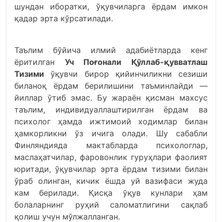
шундан иборатки, ўқувчиларга ёрдам имкон
қадар эрта кўрсатилади.
Таълим бўйича илмий адабиётларда кенг
ёритилган
Уч Поғонали Қўллаб-қувватлаш
Тизими
ўқувчи бирор қийинчиликни сезиши
биланоқ ёрдам берилишини таъминлайди —
йиллар ўтиб эмас. Бу жараён қисман махсус
таълим, индивидуаллаштирилган ёрдам ва
психолог ҳамда ижтимоий ходимлар билан
ҳамкорликни ўз ичига олади. Шу сабабли
Финляндияда мактабларда психологлар,
маслаҳатчилар, фаровонлик гуруҳлари фаолият
юритади, ўқувчилар эрта ёрдам тизими билан
ўраб олинган, кичик ёшда уй вазифаси жуда
кам берилади. Қисқа ўқув кунлари ҳам
болаларнинг руҳий саломатлигини сақлаб
қолиш учун мўлжалланган.