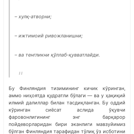
– хулқ-атворни;
– ижтимоий ривожланишни;
– ва тенгликни қўллаб-қувватлайди.
Бу Финляндия тизимининг кичик кўринган,
аммо ниҳоятда қудратли бўлаги — ва у ҳақиқий
илмий далиллар билан тасдиқланган. Бу оддий
кўринган сиёсат аслида ўқувчи
фаровонлигининг энг барқарор
пойдеворларидан бири эканлиги мавзуйимиз
бўлган Финляндия тарафидан тўлиқ ўз исботини