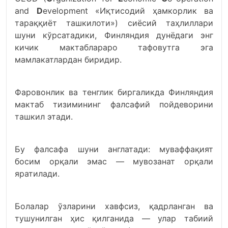
and
D
evelopment «Иқтисодий ҳамкорлик ва
тараққиёт ташкилоти») сиёсий таҳлиллари
шуни кўрсатадики, Финляндия дунёдаги энг
кичик мактаблараро тафовутга эга
мамлакатлардан биридир.
Фаровонлик ва тенглик биргаликда Финляндия
мактаб тизимининг фалсафий пойдеворини
ташкил этади.
Бу фалсафа шуни англатади: муваффақият
босим орқали эмас — мувозанат орқали
яратилади.
Болалар ўзларини хавфсиз, қадрланган ва
тушунилган ҳис қилганида — улар табиий