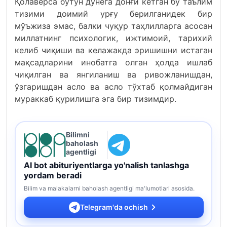
Қолаверса бутун дунёга донғи кетган бу таълим
тизими доимий урғу берилганидек бир
мўъжиза эмас, балки чуқур таҳлилларга асосан
миллатнинг психологик, ижтимоий, тарихий
келиб чиқиши ва келажакда эришишни истаган
мақсадларини инобатга олган ҳолда ишлаб
чиқилган ва янгиланиш ва ривожланишдан,
ўзгаришдан асло ва асло тўхтаб қолмайдиган
мураккаб қурилишга эга бир тизимдир.
Bilimni
baholash
agentligi
AI bot abituriyentlarga yo'nalish tanlashga
yordam beradi
Bilim va malakalarni baholash agentligi ma'lumotlari asosida.
Telegram'da ochish