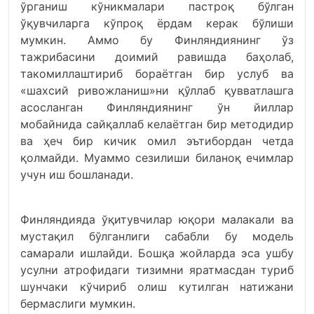
ўрганиш кўникмалари пастроқ бўлган
ўқувчиларга кўпроқ ёрдам керак бўлиши
мумкин. Аммо бу Финляндиянинг ўз
тажрибасини доимий равишда баҳолаб,
такомиллаштириб бораётган бир услуб ва
«шахсий ривожланиш»ни қўллаб қувватлашга
асосланган Финляндиянинг ўн йиллар
мобайнида сайқаллаб келаётган бир методидир
ва ҳеч бир кичик омил эътибордан четда
қолмайди. Муаммо сезилиши биланоқ ечимлар
учун иш бошланади.
Финляндияда ўқитувчилар юқори малакали ва
мустақил бўлганлиги сабабли бу модель
самарали ишлайди. Бошқа жойларда эса ушбу
усулни атрофидаги тизимни яратмасдан туриб
шунчаки кўчириб олиш кутилган натижани
бермаслиги мумкин.