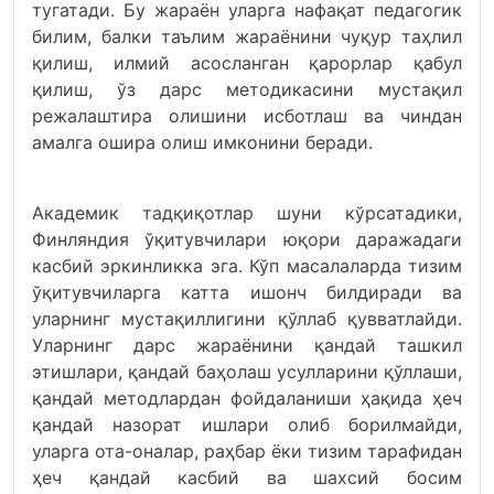
тугатади. Бу жараён уларга нафақат педагогик
билим, балки таълим жараёнини чуқур таҳлил
қилиш, илмий асосланган қарорлар қабул
қилиш, ўз дарс методикасини мустақил
режалаштира олишини исботлаш ва чиндан
амалга ошира олиш имконини беради.
Академик тадқиқотлар шуни кўрсатадики,
Финляндия ўқитувчилари юқори даражадаги
касбий эркинликка эга. Кўп масалаларда тизим
ўқитувчиларга катта ишонч билдиради ва
уларнинг мустақиллигини қўллаб қувватлайди.
Уларнинг дарс жараёнини қандай ташкил
этишлари, қандай баҳолаш усулларини қўллаши,
қандай методлардан фойдаланиши ҳақида ҳеч
қандай назорат ишлари олиб борилмайди,
уларга ота-оналар, раҳбар ёки тизим тарафидан
ҳеч қандай касбий ва шахсий босим