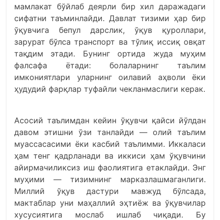
мамлакат бўйлаб деярли бир хил даражадаги
сифатни таъминлайди. Давлат тизими ҳар бир
ўқувчига бепул дарслик, ўқув қуроллари,
зарурат бўлса транспорт ва тўлиқ иссиқ овқат
тақдим этади. Бунинг ортида жуда муҳим
фалсафа ётади: болаларнинг таълим
имкониятлари уларнинг оилавий аҳволи ёки
ҳудудий фарқлар туфайли чекланмаслиги керак.
Асосий таълимдан кейин ўқувчи қайси йўлдан
давом этишни ўзи танлайди — олий таълим
муассасасими ёки касбий таълимми. Иккаласи
ҳам тенг қадрланади ва иккиси ҳам ўқувчини
айирмачиликсиз иш фаолиятига етаклайди. Энг
муҳими — тизимнинг марказлашмаганлиги.
Миллий ўқув дастури мавжуд бўлсада,
мактаблар уни маҳаллий эҳтиёж ва ўқувчилар
хусусиятига мослаб ишлаб чиқади. Бу