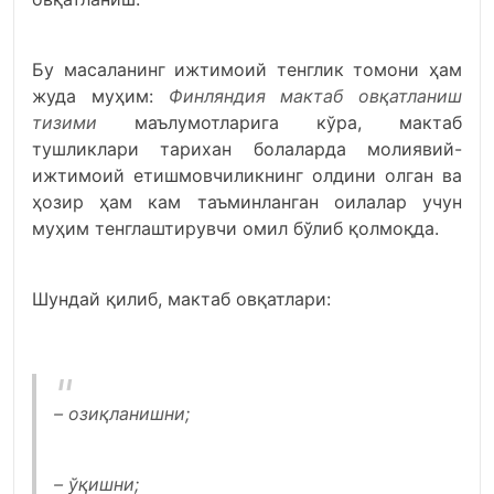
Бу масаланинг ижтимоий тенглик томони ҳам
жуда муҳим:
Финляндия мактаб овқатланиш
тизими
маълумотларига кўра, мактаб
тушликлари тарихан болаларда молиявий-
ижтимоий етишмовчиликнинг олдини олган ва
ҳозир ҳам кам таъминланган оилалар учун
муҳим тенглаштирувчи омил бўлиб қолмоқда.
Шундай қилиб, мактаб овқатлари:
– озиқланишни;
– ўқишни;