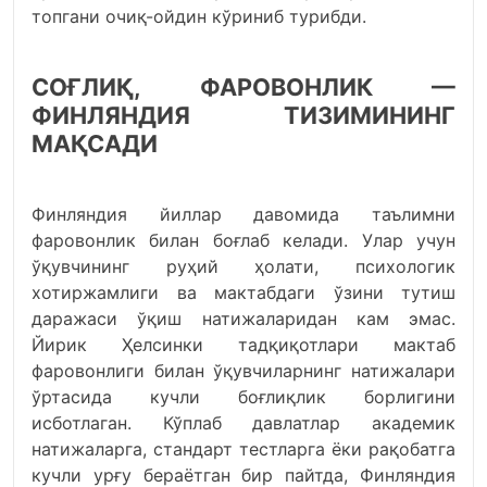
топгани очиқ-ойдин кўриниб турибди.
СОҒЛИҚ, ФАРОВОНЛИК —
ФИНЛЯНДИЯ ТИЗИМИНИНГ
МАҚСАДИ
Финляндия йиллар давомида таълимни
фаровонлик билан боғлаб келади. Улар учун
ўқувчининг руҳий ҳолати, психологик
хотиржамлиги ва мактабдаги ўзини тутиш
даражаси ўқиш натижаларидан кам эмас.
Йирик Ҳелсинки тадқиқотлари мактаб
фаровонлиги билан ўқувчиларнинг натижалари
ўртасида кучли боғлиқлик борлигини
исботлаган. Кўплаб давлатлар академик
натижаларга, стандарт тестларга ёки рақобатга
кучли урғу бераётган бир пайтда, Финляндия