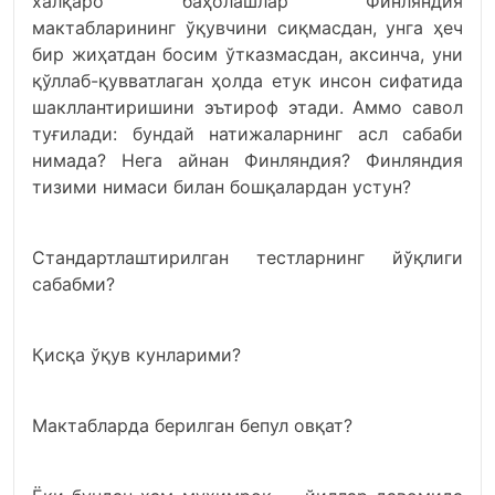
халқаро баҳолашлар Финляндия
мактабларининг ўқувчини сиқмасдан, унга ҳеч
бир жиҳатдан босим ўтказмасдан, аксинча, уни
қўллаб-қувватлаган ҳолда етук инсон сифатида
шакллантиришини эътироф этади. Аммо савол
туғилади: бундай натижаларнинг асл сабаби
нимада? Нега айнан Финляндия? Финляндия
тизими нимаси билан бошқалардан устун?
Стандартлаштирилган тестларнинг йўқлиги
сабабми?
Қисқа ўқув кунларими?
Мактабларда берилган бепул овқат?