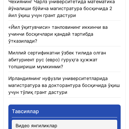
Чехиянинг Чарлз университетида математика
йўналиши бўйича магистратура босқичида 2
йил ўқиш учун грант дастури
22.01.2026
«Йил ўқитувчиси» танловининг иккинчи ва
учинчи босқичлари қандай тартибда
ўтказилади?
22.01.2026
Миллий сертификатни ўзбек тилида олган
абитуриент рус (евро) гуруҳга ҳужжат
топшириши мумкинми?
22.01.2026
Ирландиянинг нуфузли университетларида
магистратура ва докторантура босқичида ўқиш
учун тўлиқ грант дастури
21.01.2026
Тавсиялар
Видео янгиликлар