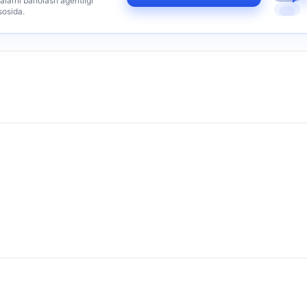
alarni baholash agentligi
sosida.