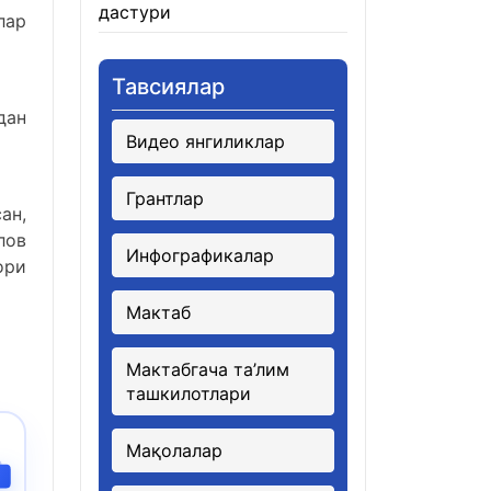
дастури
21.01.2026
лар
Тавсиялар
дан
Видео янгиликлар
Грантлар
ан,
лов
Инфографикалар
ори
Мактаб
Мактабгача та’лим
ташкилотлари
Мақолалар