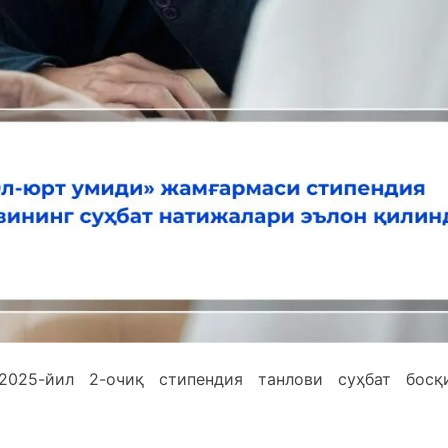
2025-йил 2-очиқ стипендия танлови суҳбат босқ