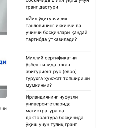
босқичида 2 йил ўқиш учун
грант дастури
22.01.2026
«Йил ўқитувчиси»
танловининг иккинчи ва
учинчи босқичлари қандай
тартибда ўтказилади?
22.01.2026
Миллий сертификатни
ўзбек тилида олган
абитуриент рус (евро)
гуруҳга ҳужжат топшириши
мумкинми?
22.01.2026
Ирландиянинг нуфузли
университетларида
ичи
магистратура ва
докторантура босқичида
ўқиш учун тўлиқ грант