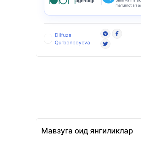
Bilim va malak
agentligi
ma'lumotlari a
Dilfuza
Qurbonboyeva
Мавзуга оид янгиликлар