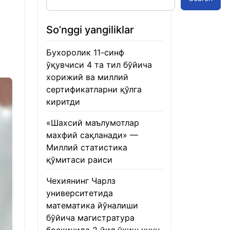
So’nggi yangiliklar
Бухоролик 11-синф
ўқувчиси 4 та тил бўйича
хорижий ва миллий
сертификатларни қўлга
киритди
22.01.2026
«Шахсий маълумотлар
махфий сақланади» —
Миллий статистика
қўмитаси раиси
22.01.2026
Чехиянинг Чарлз
университетида
математика йўналиши
бўйича магистратура