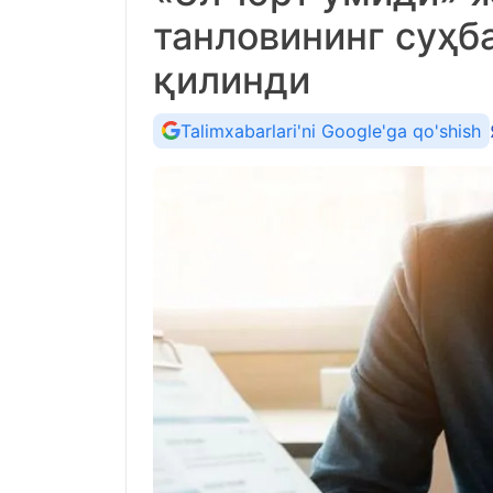
танловининг суҳб
қилинди
Talimxabarlari'ni Google'ga qo'shish