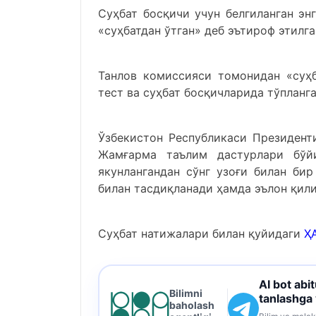
Суҳбат босқичи учун белгиланган эн
«суҳбатдан ўтган» деб эътироф этилга
Танлов комиссияси томонидан «суҳб
тест ва суҳбат босқичларида тўпланг
Ўзбекистон Республикаси Президент
Жамғарма таълим дастурлари бўйи
якунлангандан сўнг узоғи билан б
билан тасдиқланади ҳамда эълон қили
Суҳбат натижалари билан қуйидаги
Ҳ
AI bot abi
Bilimni
tanlashga
baholash