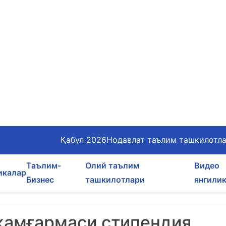
Қабул 2026
Нодавлат таълим ташкилотл
Таълим-
Олий таълим
Видео
икалар
Бизнес
ташкилотлари
янгили
жамғармаси стипендия