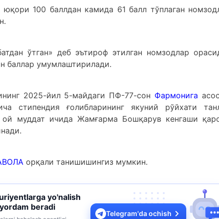
г юқори 100 баллдан камида 61 балл тўплаган номзод
н.
атдан ўтган» деб эътироф этилган номзодлар ораси
ан баллар умумлаштирилади.
ининг 2025-йил 5-майдаги ПФ-77-сон
Фармонига
асос
ча стипендия ғолибларининг якуний рўйхати тан
ир ой муддат ичида Жамғарма Бошқарув кенгаши қар
нади.
АВОЛА
орқали танишишингиз мумкин.
turiyentlarga yo'nalish
 yordam beradi
Telegram'da ochish