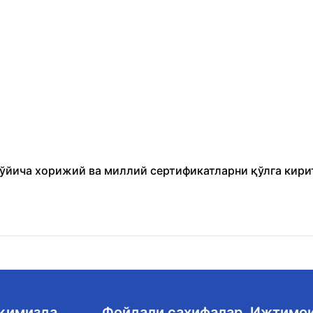
бўйича хорижий ва миллий сертификатларни қўлга кири
ақимизда
Фойдали саҳифалар
Ижтимо