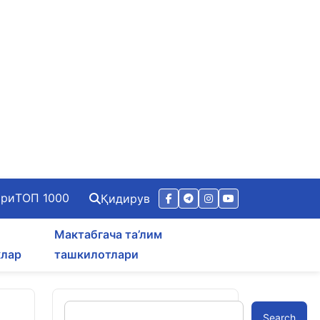
ари
ТОП 1000
Қидирув
Мактабгача та’лим
клар
ташкилотлари
Search