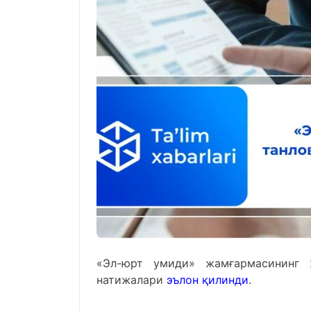
«Эл-юрт умиди» жамғармасининг 
натижалари
эълон қилинди
.