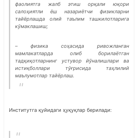
фаолиятга жалб этиш орқали юқори
салоҳиятли ёш назариётчи физикларни
тайёрлашда олий таълим ташкилотларига
кўмаклашиш;
– физика соҳасида ривожланган
мамлакатларда олиб борилаётган
тадқиқотларнинг устувор йўналишлари ва
истиқболлари тўғрисида таҳлилий
маълумотлар тайёрлаш.
Институтга қуйидаги ҳуқуқлар берилади: