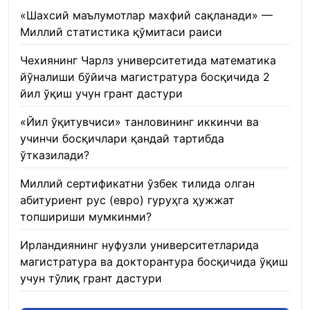
«Шахсий маълумотлар махфий сақланади» —
Миллий статистика қўмитаси раиси
22.01.2026
Чехиянинг Чарлз университетида математика
йўналиши бўйича магистратура босқичида 2
йил ўқиш учун грант дастури
22.01.2026
«Йил ўқитувчиси» танловининг иккинчи ва
учинчи босқичлари қандай тартибда
ўтказилади?
22.01.2026
Миллий сертификатни ўзбек тилида олган
абитуриент рус (евро) гуруҳга ҳужжат
топшириши мумкинми?
22.01.2026
Ирландиянинг нуфузли университетларида
магистратура ва докторантура босқичида ўқиш
учун тўлиқ грант дастури
21.01.2026