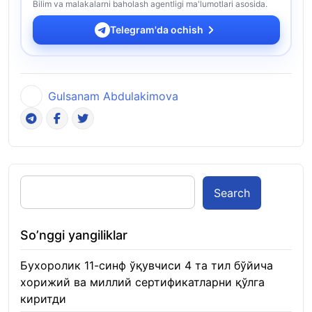
Bilim va malakalarni baholash agentligi ma'lumotlari asosida.
Telegram'da ochish
Gulsanam Abdulakimova
Search
So’nggi yangiliklar
Бухоролик 11-синф ўқувчиси 4 та тил бўйича
хорижий ва миллий сертификатларни қўлга
киритди
22.01.2026