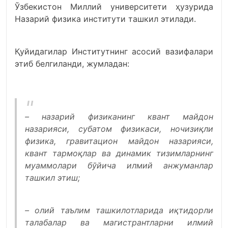
Ўзбекистон Миллий университети ҳузурида
Назарий физика институти ташкил этилади.
Қуйидагилар Институтнинг асосий вазифалари
этиб белгиланди, жумладан:
– назарий физиканинг квант майдон
назарияси, субатом физикаси, ночизиқли
физика, гравитацион майдон назарияси,
квант тармоқлар ва динамик тизимларнинг
муаммолари бўйича илмий анжуманлар
ташкил этиш;
– олий таълим ташкилотларида иқтидорли
талабалар ва магистрантларни илмий