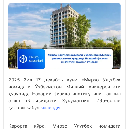
2025 йил 17 декабрь куни «Мирзо Улуғбек
номидаги Ўзбекистон Миллий университети
ҳузурида Назарий физика институтини ташкил
этиш тўғрисида»ги Ҳукуматнинг 795-сонли
қарори қабул
қилинди
.
Қарорга кўра, Мирзо Улуғбек номидаги