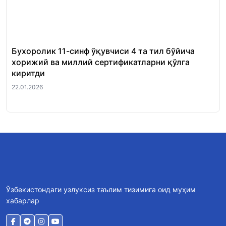
Бухоролик 11-синф ўқувчиси 4 та тил бўйича
«Ш
хорижий ва миллий сертификатларни қўлга
Ми
киритди
22.
22.01.2026
Ўзбекистондаги узлуксиз таълим тизимига оид муҳим
хабарлар