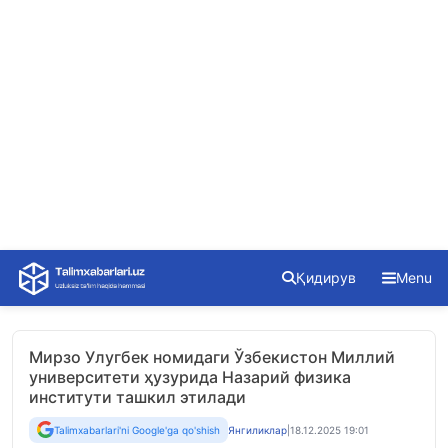
Skip
Қидирув
Menu
to
content
Мирзо Улугбек номидаги Ўзбекистон Миллий
университети ҳузурида Назарий физика
институти ташкил этилади
Talimxabarlari'ni Google'ga qo'shish
Янгиликлар
|
18.12.2025 19:01