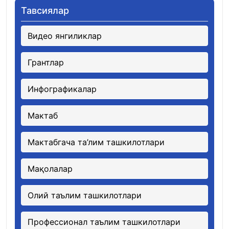
Тавсиялар
Видео янгиликлар
Грантлар
Инфографикалар
Мактаб
Мактабгача та’лим ташкилотлари
Мақолалар
Олий таълим ташкилотлари
Профессионал таълим ташкилотлари