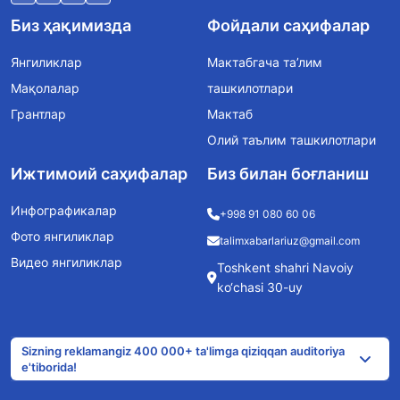
Биз ҳақимизда
Фойдали саҳифалар
Янгиликлар
Мактабгача та’лим
Мақолалар
ташкилотлари
Грантлар
Мактаб
Олий таълим ташкилотлари
Ижтимоий саҳифалар
Биз билан боғланиш
Инфографикалар
+998 91 080 60 06
Фото янгиликлар
talimxabarlariuz@gmail.com
Видео янгиликлар
Toshkent shahri Navoiy
ko‘chasi 30-uy
Sizning reklamangiz 400 000+ ta'limga qiziqqan auditoriya
e'tiborida!