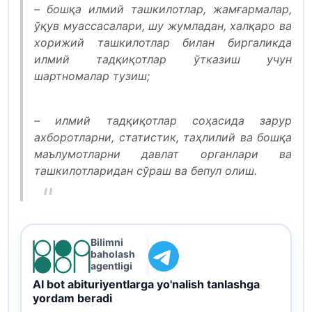
– бошқа илмий ташкилотлар, жамғармалар,
ўқув муассасалари, шу жумладан, халқаро ва
хорижий ташкилотлар билан биргаликда
илмий тадқиқотлар ўтказиш учун
шартномалар тузиш;
– илмий тадқиқотлар соҳасида зарур
ахборотларни, статистик, таҳлилий ва бошқа
маълумотларни давлат органлари ва
ташкилотларидан сўраш ва бепул олиш.
Bilimni
baholash
agentligi
AI bot abituriyentlarga yo'nalish tanlashga
yordam beradi