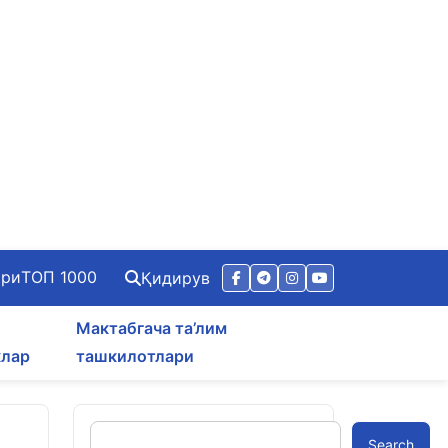
ари
ТОП 1000
Қидирув
Мактабгача та’лим
клар
ташкилотлари
Search