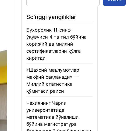
So’nggi yangiliklar
Бухоролик 11-синф
ўқувчиси 4 та тил бўйича
хорижий ва миллий
сертификатларни қўлга
киритди
22.01.2026
«Шахсий маълумотлар
махфий сақланади» —
Миллий статистика
қўмитаси раиси
22.01.2026
Чехиянинг Чарлз
университетида
математика йўналиши
бўйича магистратура