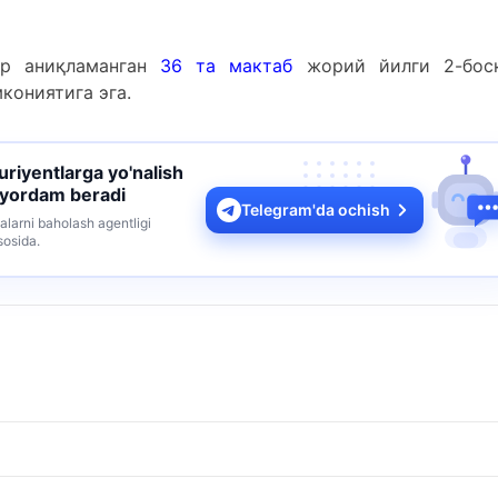
ар аниқламанган
36 та
мактаб
жорий йилги 2-бос
кониятига эга.
turiyentlarga yo'nalish
 yordam beradi
Telegram'da ochish
alarni baholash agentligi
sosida.