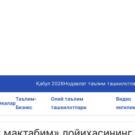
Қабул 2026
Нодавлат таълим ташкилотл
Таълим-
Олий таълим
Видео
икалар
Бизнес
ташкилотлари
янгили
 мактабим» лойиҳасининг