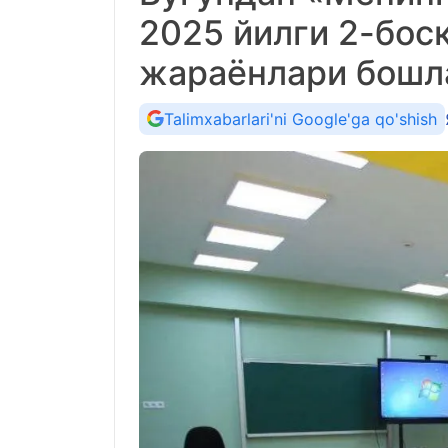
2025 йилги 2-бос
жараёнлари бошл
Talimxabarlari'ni Google'ga qo'shish