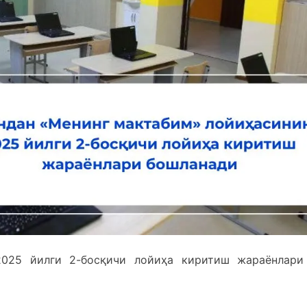
2025 йилги 2-босқичи лойиҳа киритиш жараёнлари