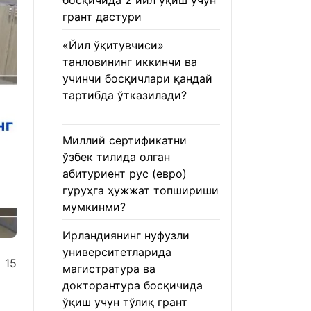
босқичида 2 йил ўқиш учун
грант дастури
22.01.2026
«Йил ўқитувчиси»
танловининг иккинчи ва
учинчи босқичлари қандай
тартибда ўтказилади?
22.01.2026
Миллий сертификатни
ўзбек тилида олган
абитуриент рус (евро)
гуруҳга ҳужжат топшириши
мумкинми?
22.01.2026
Ирландиянинг нуфузли
университетларида
 15
магистратура ва
докторантура босқичида
ўқиш учун тўлиқ грант