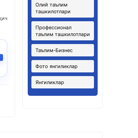
Олий таълим
ташкилотлари
қич
Профессионал
таълим ташкилотлари
Таълим-Бизнес
Фото янгиликлар
Янгиликлар