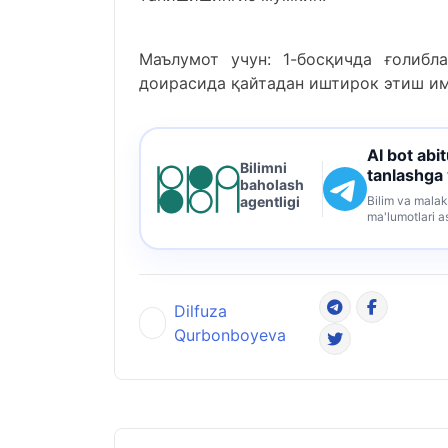
Маълумот учун: 1-босқичда ғолибл
доирасида қайтадан иштирок этиш им
AI bot abi
Bilimni
tanlashga
baholash
Bilim va malak
agentligi
ma'lumotlari a
Dilfuza
Qurbonboyeva