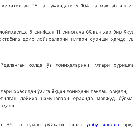
 киритилган 96 та тумандаги 5 104 та мактаб ишти
лойиҳасида 5-синфдан 11-синфгача бўлган ҳар бир ўқу
актабига доир лойиҳаларни илгари суриши ҳамда у
ойдаланган ҳолда ўз лойиҳаларини илгари суришл
лари орасидан ўзига ёққан лойиҳани танлаш орқали;
илган лойиҳа намуналари орасида мавжуд бўлма
рқали.
ган 96 та туман рўйхати билан
ушбу ҳавола
орқ