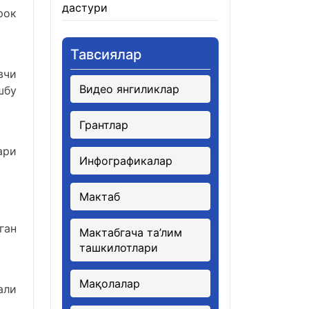
дастури
21.01.2026
рок
Тавсиялар
вчи
Видео янгиликлар
шбу
Грантлар
ари
Инфографикалар
Мактаб
ган
Мактабгача та’лим
ташкилотлари
Мақолалар
али