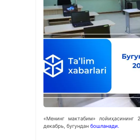
«Менинг мактабим» лойиҳасининг 
декабрь, бугундан
бошланади
.