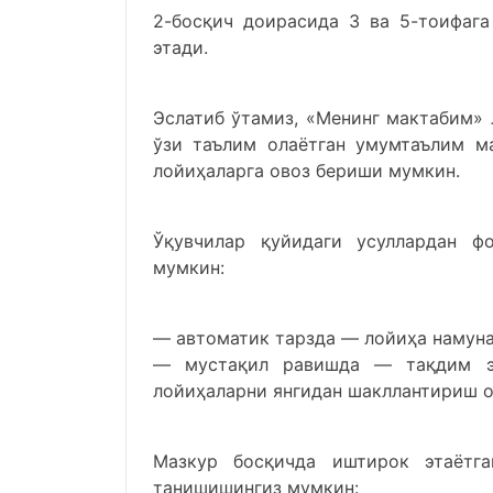
2-босқич доирасида 3 ва 5-тоифага
этади.
Эслатиб ўтамиз, «Менинг мактабим» 
ўзи таълим олаётган умумтаълим м
лойиҳаларга овоз бериши мумкин.
Ўқувчилар қуйидаги усуллардан ф
мумкин:
— автоматик тарзда — лойиҳа намуна
— мустақил равишда — тақдим эт
лойиҳаларни янгидан шакллантириш о
Мазкур босқичда иштирок этаёт
танишишингиз мумкин: