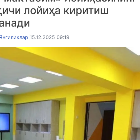
қичи лойиҳа киритиш
анади
Янгиликлар
|
15.12.2025 09:19