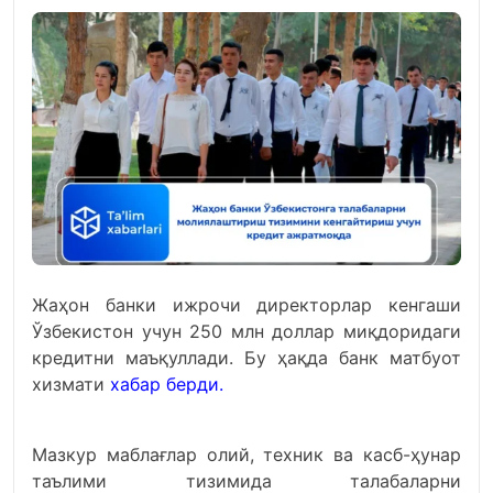
Жаҳон банки ижрочи директорлар кенгаши
Ўзбекистон учун 250 млн доллар миқдоридаги
кредитни маъқуллади. Бу ҳақда банк матбуот
хизмати
хабар берди.
Мазкур маблағлар олий, техник ва касб-ҳунар
таълими тизимида талабаларни