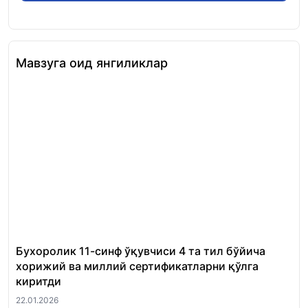
Мавзуга оид янгиликлар
Бухоролик 11-синф ўқувчиси 4 та тил бўйича
«Ш
хорижий ва миллий сертификатларни қўлга
Ми
киритди
22.
22.01.2026