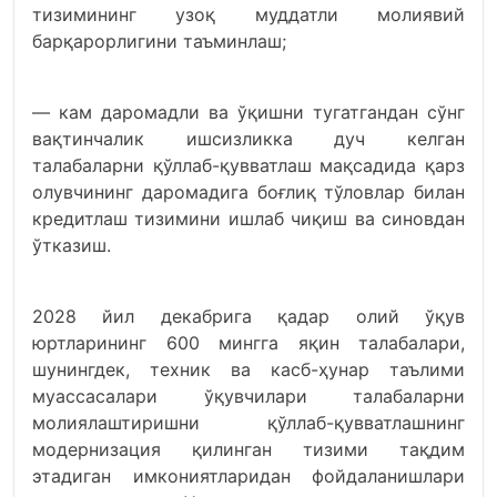
тизимининг узоқ муддатли молиявий
барқарорлигини таъминлаш;
— кам даромадли ва ўқишни тугатгандан сўнг
вақтинчалик ишсизликка дуч келган
талабаларни қўллаб-қувватлаш мақсадида қарз
олувчининг даромадига боғлиқ тўловлар билан
кредитлаш тизимини ишлаб чиқиш ва синовдан
ўтказиш.
2028 йил декабрига қадар олий ўқув
юртларининг 600 мингга яқин талабалари,
шунингдек, техник ва касб-ҳунар таълими
муассасалари ўқувчилари талабаларни
молиялаштиришни қўллаб-қувватлашнинг
модернизация қилинган тизими тақдим
этадиган имкониятларидан фойдаланишлари