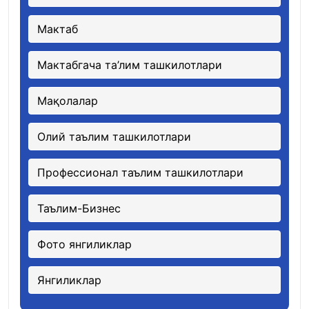
Мактаб
Мактабгача та’лим ташкилотлари
Мақолалар
Олий таълим ташкилотлари
Профессионал таълим ташкилотлари
Таълим-Бизнес
Фото янгиликлар
Янгиликлар