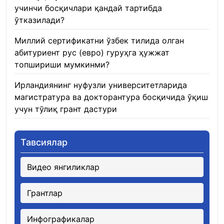
учинчи босқичлари қандай тартибда
ўтказилади?
22.01.2026
Миллий сертификатни ўзбек тилида олган
абитуриент рус (евро) гуруҳга ҳужжат
топшириши мумкинми?
22.01.2026
Ирландиянинг нуфузли университетларида
магистратура ва докторантура босқичида ўқиш
учун тўлиқ грант дастури
21.01.2026
Тавсиялар
Видео янгиликлар
Грантлар
Инфографикалар