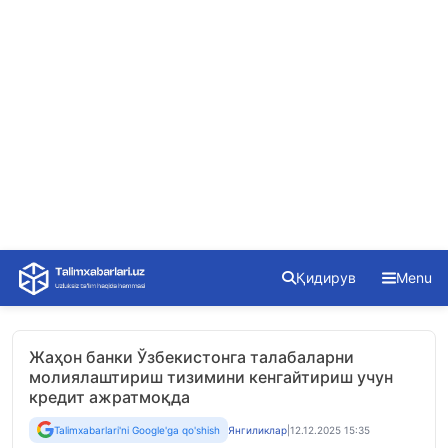
Skip
Қидирув
Menu
to
content
Жаҳон банки Ўзбекистонга талабаларни
молиялаштириш тизимини кенгайтириш учун
кредит ажратмоқда
Talimxabarlari'ni Google'ga qo'shish
Янгиликлар
|
12.12.2025 15:35