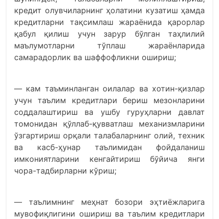
кредит олувчиларнинг ҳолатини кузатиш ҳамда
кредитларни тақсимлаш жараёнида қарорлар
қабул қилиш учун зарур бўлган таҳлилий
маълумотларни тўплаш жараёнларида
самарадорлик ва шаффофликни ошириш;
— кам таъминланган оилалар ва хотин-қизлар
учун таълим кредитлари бериш мезонларини
соддалаштириш ва ушбу гуруҳларни давлат
томонидан қўллаб-қувватлаш механизмларини
ўзгартириш орқали талабаларнинг олий, техник
ва касб-ҳунар таълимидан фойдаланиш
имкониятларини кенгайтириш бўйича янги
чора-тадбирларни кўриш;
— таълимнинг меҳнат бозори эҳтиёжларига
мувофиқлигини ошириш ва таълим кредитлари