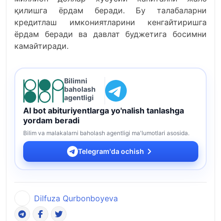
қилишга ёрдам беради. Бу талабаларни
кредитлаш имкониятларини кенгайтиришга
ёрдам беради ва давлат буджетига босимни
камайтиради.
Bilimni
baholash
agentligi
AI bot abituriyentlarga yo'nalish tanlashga
yordam beradi
Bilim va malakalarni baholash agentligi ma'lumotlari asosida.
Telegram'da ochish
Dilfuza Qurbonboyeva