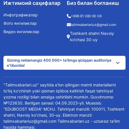
Ижтимоий саҳифалар
Биз билан боғланиш
Инфографикалар
+998 91 080 60 06
Фото янгиликлар
talimxabarlariuz@gmail.com
Видео янгиликлар
Toshkent shahri Navoiy
ko‘chasi 30-uy
Sizning reklamangiz 400 000+ ta'limga qiziqqan auditoriya
e'tiborida!
"Talimxabarlari.uz" saytida e'lon qilingan matnli materiallarni
to'liq ko'chirish yoki qisman iqtibos keltirish faqat tahririyat
yozma roziligi bilan amalga oshirilishi mumkin. Guvohnoma:
№123630. Berilgan sanasi: 04.09.2023-yil. Muassis:
"EDUBOOST MEDIA" MCHJ. Tahririyat manzili: 100011, Toshkent
shahri, Navoiy ko'chasi, 30-uy. Elektron manzil:
talimxabarlariuz@gmail.com Talimxabarlari.uz - uzluksiz ta'lim
haqida hammasi.