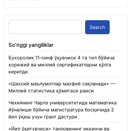
Search
So’nggi yangiliklar
Бухоролик 11-синф ўқувчиси 4 та тил бўйича
хорижий ва миллий сертификатларни қўлга
киритди
22.01.2026
«Шахсий маълумотлар махфий сақланади» —
Миллий статистика қўмитаси раиси
22.01.2026
Чехиянинг Чарлз университетида математика
йўналиши бўйича магистратура босқичида 2
йил ўқиш учун грант дастури
22.01.2026
«Йил ўқитувчиси» танловининг иккинчи ва