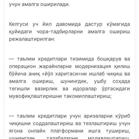
учун амалга оширилади.
Келгуси уч йил давомида дастур кўмагида
қуйидаги чора-тадбирларни амалга ошириш
режалаштирилган:
— таълим кредитлари тизимида бошқарув ва
операцион жараёнларни модернизация қилиш
бўйича аниқ «йўл харитаси»ни ишлаб чиқиш ва
амалга ошириш, шунингдек, ушбу соҳада
тегишли вазирлик ва идоралар ўртасидаги
мувофиқлаштиришни такомиллаштириш;
— таълим кредитлари учун аризаларни кўриб
чиқишни соддалаштириш ва тезлаштириш учун
ягона онлайн платформани ишга тушириш,
шунингдек, талабаларни молиялаштириш,