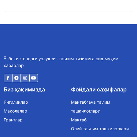
Ўзбекистондаги узлуксиз таълим тизимига оид муҳим
хабарлар
Биз ҳақимизда
Фойдали саҳифалар
Янгиликлар
Мактабгача та’лим
Мақолалар
ташкилотлари
Грантлар
Мактаб
Олий таълим ташкилотлари