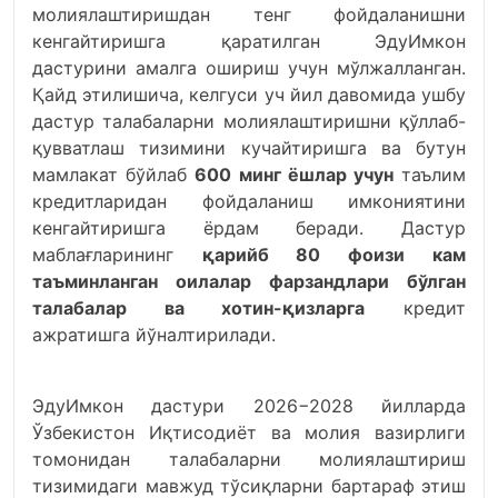
молиялаштиришдан тенг фойдаланишни
кенгайтиришга қаратилган ЭдуИмкон
дастурини амалга ошириш учун мўлжалланган.
Қайд этилишича, келгуси уч йил давомида ушбу
дастур талабаларни молиялаштиришни қўллаб-
қувватлаш тизимини кучайтиришга ва бутун
мамлакат бўйлаб
600 минг ёшлар учун
таълим
кредитларидан фойдаланиш имкониятини
кенгайтиришга ёрдам беради. Дастур
маблағларининг
қарийб 80 фоизи
кам
таъминланган оилалар фарзандлари бўлган
талабалар ва хотин-қизларга
кредит
ажратишга йўналтирилади.
ЭдуИмкон дастури 2026−2028 йилларда
Ўзбекистон Иқтисодиёт ва молия вазирлиги
томонидан талабаларни молиялаштириш
тизимидаги мавжуд тўсиқларни бартараф этиш