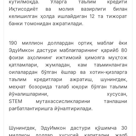
кутилмоқда. Уларга таълим кредити
Иқтисодиёт ва молия вазирлиги билан
келишилган ҳолда ишлайдиган 12 та тижорат
банки томонидан ажратилади.
190 миллион доллардан ортиқ маблағ ёки
ЭдуИмкон дастури маблағларининг қарийб 80
фоизи аҳолининг ижтимоий ҳимояга муҳтож
қатламлари, жумладан, кам таъминланган
оилалардан бўлган ёшлар ва хотин-қизларга
таълим кредитлари ажратиш, шунингдек,
меҳнат бозорида талаб юқори бўлган таълим
йўналишларини, хусусан,
STEM мутахассисликларини танлашни
рағбатлантиришга йўналтирилади.
Шунингдек, ЭдуИмкон дастури қўшимча 30
миллион доллар хусусий капитални жалб