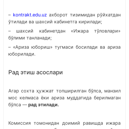
–
kontrakt.edu.uz
ахборот тизимидан рўйхатдан
ўтилади ва шахсий кабинетга кирилади;
– шахсий кабинетдан «Ижара тўловлари»
бўлими танланади;
– «Ариза юбориш» тугмаси босилади ва ариза
юборилади.
Рад этиш асослари
Агар сохта ҳужжат топширилган бўлса, манзил
мос келмаса ёки ариза муддатида берилмаган
бўлса —
рад этилади.
Комиссия томонидан доимий равишда ижара