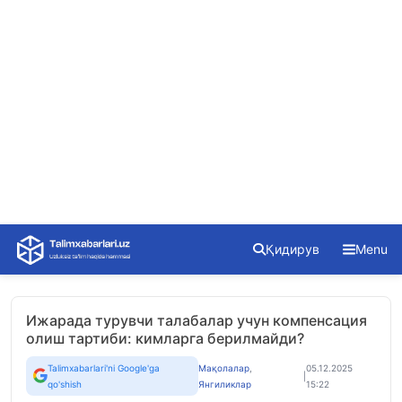
Skip
Қидирув
Menu
to
content
Ижарада турувчи талабалар учун компенсация
олиш тартиби: кимларга берилмайди?
Talimxabarlari'ni Google'ga
Мақолалар
,
05.12.2025
|
qo'shish
Янгиликлар
15:22