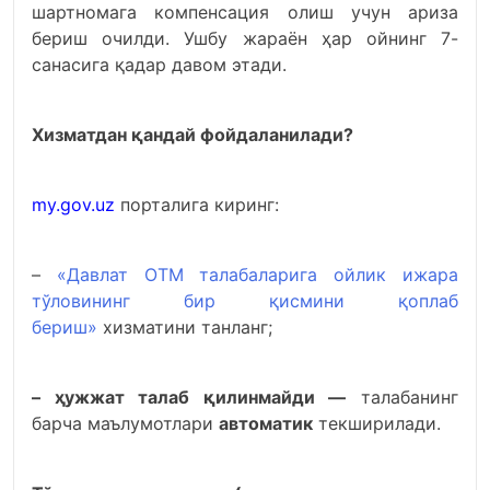
шартномага компенсация олиш учун ариза
бериш очилди. Ушбу жараён ҳар ойнинг 7-
санасига қадар давом этади.
Хизматдан қандай фойдаланилади?
my.gov.uz
порталига киринг:
–
«Давлат ОТМ талабаларига ойлик ижара
тўловининг бир қисмини қоплаб
бериш»
хизматини танланг;
– ҳужжат талаб қилинмайди —
талабанинг
барча маълумотлари
автоматик
текширилади.