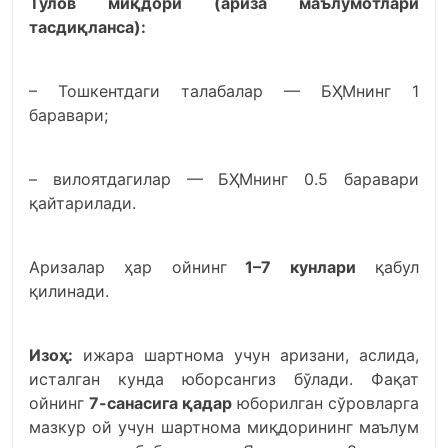
Тўлов миқдори (ариза маълумотлари
тасдиқланса):
– Тошкентдаги талабалар — БҲМнинг 1
баравари;
– вилоятдагилар — БҲМнинг 0.5 баравари
қайтарилади.
Аризалар ҳар ойнинг
1–7 кунлари
қабул
қилинади.
Изоҳ:
ижара шартнома учун аризани, аслида,
исталган кунда юборсангиз бўлади. Фақат
ойнинг
7-санасига қадар
юборилган сўровларга
мазкур ой учун шартнома миқдорининг маълум