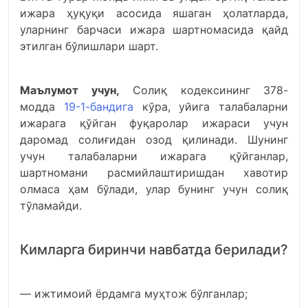
ижара ҳуқуқи асосида яшаган ҳолатларда,
уларнинг барчаси ижара шартномасида қайд
этилган бўлишлари шарт.
Маълумот учун,
Солиқ кодексининг 378-
модда
19-1-бандига
кўра, уйига талабаларни
ижарага қўйган фуқаролар ижараси учун
даромад солиғидан озод қилинади. Шунинг
учун талабаларни ижарага қўйганлар,
шартномани расмийлаштиришдан хавотир
олмаса ҳам бўлади, улар бунинг учун солиқ
тўламайди.
Кимларга биринчи навбатда берилади?
— ижтимоий ёрдамга муҳтож бўлганлар;