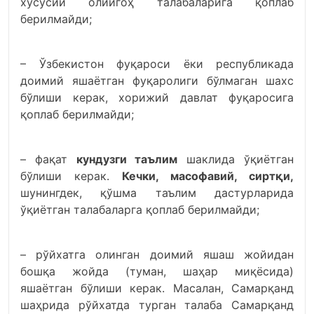
хусусий олийгоҳ талабаларига қоплаб
берилмайди;
– Ўзбекистон фуқароси ёки республикада
доимий яшаётган фуқаролиги бўлмаган шахс
бўлиши керак, хорижий давлат фуқаросига
қоплаб берилмайди;
– фақат
кундузги таълим
шаклида ўқиётган
бўлиши керак.
Кечки, масофавий, сиртқи,
шунингдек, қўшма таълим дастурларида
ўқиётган талабаларга қоплаб берилмайди;
– рўйхатга олинган доимий яшаш жойидан
бошқа жойда (туман, шаҳар миқёсида)
яшаётган бўлиши керак. Масалан, Самарқанд
шаҳрида рўйхатда турган талаба Самарқанд