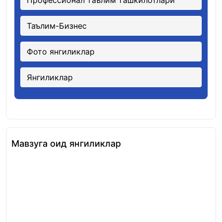
Профессионал таълим ташкилотлари
Таълим-Бизнес
Фото янгиликлар
Янгиликлар
Мавзуга оид янгиликлар