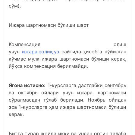
сўм).
Ижара шартномаси бўлиши шарт
Компенсация олиш
учун
ижара.солиқ.уз
сайтида ҳисобга қўйилган
кўчмас мулк ижара шартномаси бўлиши керак,
йўқса компенсация берилмайди.
Ягона истисно:
1-курсларга дастлабки сентябрь
ва октябрь ойлари учун ижара шартномаси
сўралмасдан тўлаб берилади. Ноябрь ойидан
эса 1-курсларга ҳам ижара шартномаси бўлиши
керак.
Битта турар жойда икки ва ундан ортиқ талаба