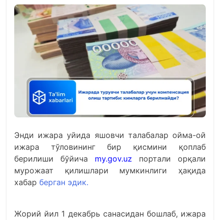
Энди ижара уйида яшовчи талабалар ойма-ой
ижара тўловининг бир қисмини қоплаб
берилиши бўйича
my.gov.uz
портали орқали
мурожаат қилишлари мумкинлиги ҳақида
хабар
берган эдик.
Жорий йил 1 декабрь санасидан бошлаб, ижара