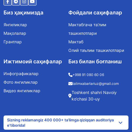
Биз ҳақимизда
Фойдали саҳифалар
Янгиликлар
Мактабгача та’лим
Мақолалар
ташкилотлари
Грантлар
Мактаб
Олий таълим ташкилотлари
Ижтимоий саҳифалар
Биз билан боғланиш
Инфографикалар
+998 91 080 60 06
Фото янгиликлар
talimxabarlariuz@gmail.com
Видео янгиликлар
Toshkent shahri Navoiy
ko‘chasi 30-uy
Sizning reklamangiz 400 000+ ta'limga qiziqqan auditoriya
e'tiborida!