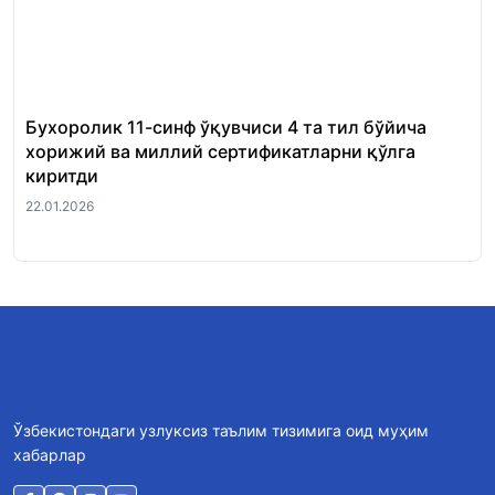
Бухоролик 11-синф ўқувчиси 4 та тил бўйича
«Ш
хорижий ва миллий сертификатларни қўлга
Ми
киритди
22.
22.01.2026
Ўзбекистондаги узлуксиз таълим тизимига оид муҳим
хабарлар