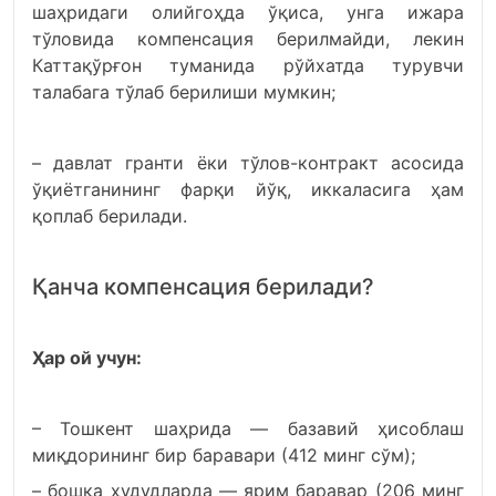
шаҳридаги олийгоҳда ўқиса, унга ижара
тўловида компенсация берилмайди, лекин
Каттақўрғон туманида рўйхатда турувчи
талабага тўлаб берилиши мумкин;
– давлат гранти ёки тўлов-контракт асосида
ўқиётганининг фарқи йўқ, иккаласига ҳам
қоплаб берилади.
Қанча компенсация берилади?
Ҳар ой учун:
– Тошкент шаҳрида — базавий ҳисоблаш
миқдорининг бир баравари (412 минг сўм);
– бошқа ҳудудларда — ярим баравар (206 минг