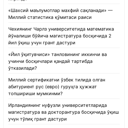
«Шахсий маълумотлар махфий сақланади» —
Миллий статистика қўмитаси раиси
22.01.2026
Чехиянинг Чарлз университетида математика
йўналиши бўйича магистратура босқичида 2
йил ўқиш учун грант дастури
22.01.2026
«Йил ўқитувчиси» танловининг иккинчи ва
учинчи босқичлари қандай тартибда
ўтказилади?
22.01.2026
Миллий сертификатни ўзбек тилида олган
абитуриент рус (евро) гуруҳга ҳужжат
топшириши мумкинми?
22.01.2026
Ирландиянинг нуфузли университетларида
магистратура ва докторантура босқичида ўқиш
учун тўлиқ грант дастури
21.01.2026