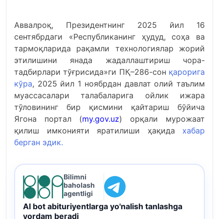
Аввалроқ, Президентнинг 2025 йил 16
сентябрдаги «Республиканинг ҳудуд, соҳа ва
тармоқларида рақамли технологиялар жорий
этилишини янада жадаллаштириш чора-
тадбирлари тўғрисида»ги ПҚ–286-сон
қарорига
кўра
, 2025 йил 1 ноябрдан давлат олий таълим
муассасалари талабаларига ойлик ижара
тўловининг бир қисмини қайтариш бўйича
Ягона портал (
my.gov.uz
) орқали мурожаат
қилиш имконияти яратилиши ҳақида
хабар
берган эдик.
Bilimni
baholash
agentligi
AI bot abituriyentlarga yo'nalish tanlashga
yordam beradi