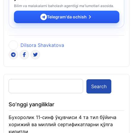
Bilim va malakalarni baholash agentligi ma'lumotlari asosida.
Telegram'da ochish
Dilsora Shavkatova
Search
So’nggi yangiliklar
Бухоролик 11-синф ўқувчиси 4 та тил бўйича
хорижий ва миллий сертификатларни қўлга
киритди
22.01.2026