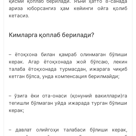
қисми қоплаб берилади. Яъни ҳатто 8-санада
ариза юборсангиз ҳам кейинги ойга қолиб
кетасиз.
Кимларга қоплаб берилади?
– ётоқхона билан қамраб олинмаган бўлиши
керак. Агар ётоқхонада жой бўлсаю, лекин
талаба ётоқхонада турмасдан, ижарага чиқиб
кетган бўлса, унда компенсация берилмайди;
– ўзига ёки ота-онаси (қонуний вакиллари)га
тегишли бўлмаган уйда ижарада турган бўлиши
керак;
– давлат олийгоҳи талабаси бўлиши керак,