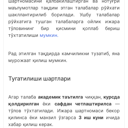
шартномасини қалбакилаштирган ва нотўғри
маълумотлар тақдим этган талабалар рўйхати
шакллантирилиб борилади. Ушбу талабалар
рўйхатига тушган талабаларга ойлик ижара
тўловининг бир қисмини қоплаб бериш
тўхтатилиши
мумкин.
Рад этилган тақдирда камчиликни тузатиб, яна
мурожаат қилиш мумкин.
Тугатилиши шартлари
Агар талаба
академик таътилга
чиққан,
курсда
қолдирилган
ёки
сафдан четлаштирилса
—
тўлов тўхтатилади. Ижара шартномаси бекор
қилинса ёки манзил ўзгарса
3 иш куни
ичида
хабар қилиш керак.