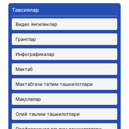
Тавсиялар
Видео янгиликлар
Грантлар
Инфографикалар
Мактаб
Мактабгача та’лим ташкилотлари
Мақолалар
Олий таълим ташкилотлари