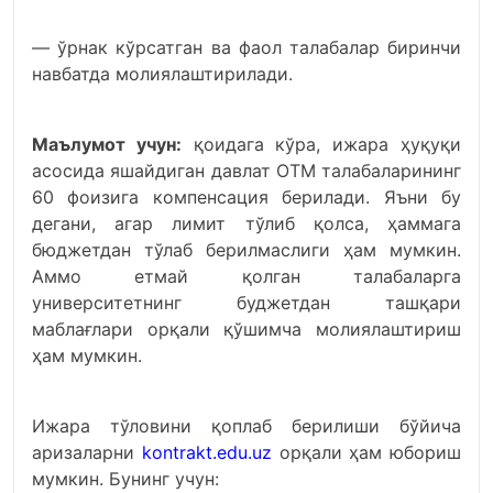
— ўрнак кўрсатган ва фаол талабалар биринчи
навбатда молиялаштирилади.
Маълумот учун:
қоидага кўра, ижара ҳуқуқи
асосида яшайдиган давлат ОТМ талабаларининг
60 фоизига компенсация берилади. Яъни бу
дегани, агар лимит тўлиб қолса, ҳаммага
бюджетдан тўлаб берилмаслиги ҳам мумкин.
Аммо етмай қолган талабаларга
университетнинг буджетдан ташқари
маблағлари орқали қўшимча молиялаштириш
ҳам мумкин.
Ижара тўловини қоплаб берилиши бўйича
аризаларни
kontrakt.edu.uz
орқали ҳам юбориш
мумкин. Бунинг учун: