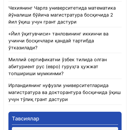
Чехиянинг Чарлз университетида математика
йўналиши бўйича магистратура босқичида 2
йил ўқиш учун грант дастури
22.01.2026
«Йил ўқитувчиси» танловининг иккинчи ва
учинчи босқичлари қандай тартибда
ўтказилади?
22.01.2026
Миллий сертификатни ўзбек тилида олган
абитуриент рус (евро) гуруҳга ҳужжат
топшириши мумкинми?
22.01.2026
Ирландиянинг нуфузли университетларида
магистратура ва докторантура босқичида ўқиш
учун тўлиқ грант дастури
21.01.2026
Тавсиялар