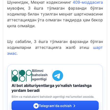
Шунингдек, Меҳнат кодексининг
409-моддасига
мувофиқ 3 ёшга тўлмаган фарзанди бўлган
ходимлар билан тузилган меҳнат шартномасини
аттестациядан ўта олмаган тақдирда ҳам бекор
қила олмайди.
Шу сабабли, 3 ёшга тўлмаган фарзанди бўлган
ходимларни аттестацияга жалб этиш
шарт
эмас
.
Bilimni
baholash
agentligi
AI bot abituriyentlarga yo'nalish tanlashga
yordam beradi
Bilim va malakalarni baholash agentligi ma'lumotlari asosida.
Telegram'da ochish