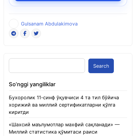
Gulsanam Abdulakimova
Search
So’nggi yangiliklar
Бухоролик 11-синф ўқувчиси 4 та тил бўйича
хорижий ва миллий сертификатларни қўлга
киритди
22.01.2026
«Шахсий маълумотлар махфий сақланади» —
Миллий статистика қўмитаси раиси
22.01.2026