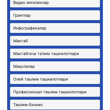
Видео янгиликлар
Грантлар
Инфографикалар
Мактаб
Мактабгача та’лим ташкилотлари
Мақолалар
Олий таълим ташкилотлари
Профессионал таълим ташкилотлари
Таълим-Бизнес