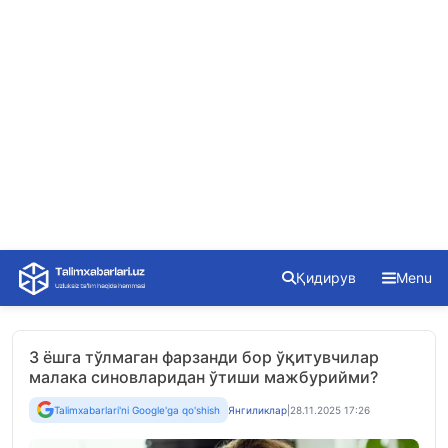
Skip
Қидирув
Menu
to
content
3 ёшга тўлмаган фарзанди бор ўқитувчилар
малака синовларидан ўтиши мажбурийми?
Talimxabarlari'ni Google'ga qo'shish
Янгиликлар
|
28.11.2025 17:26