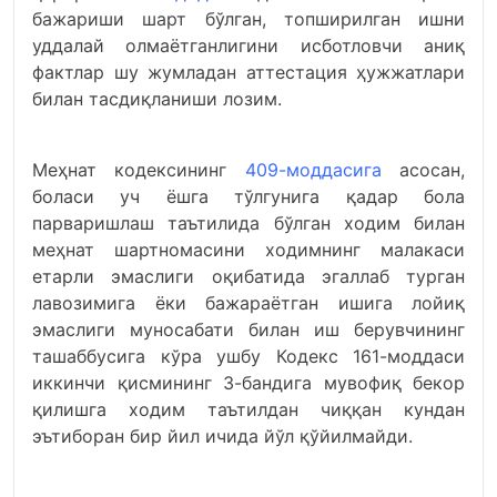
бажариши шарт бўлган, топширилган ишни
уддалай олмаётганлигини исботловчи аниқ
фактлар шу жумладан аттестация ҳужжатлари
билан тасдиқланиши лозим.
Меҳнат кодексининг
409-моддасига
асосан,
боласи уч ёшга тўлгунига қадар бола
парваришлаш таътилида бўлган ходим билан
меҳнат шартномасини ходимнинг малакаси
етарли эмаслиги оқибатида эгаллаб турган
лавозимига ёки бажараётган ишига лойиқ
эмаслиги муносабати билан иш берувчининг
ташаббусига кўра ушбу Кодекс 161-моддаси
иккинчи қисмининг 3-бандига мувофиқ бекор
қилишга ходим таътилдан чиққан кундан
эътиборан бир йил ичида йўл қўйилмайди.