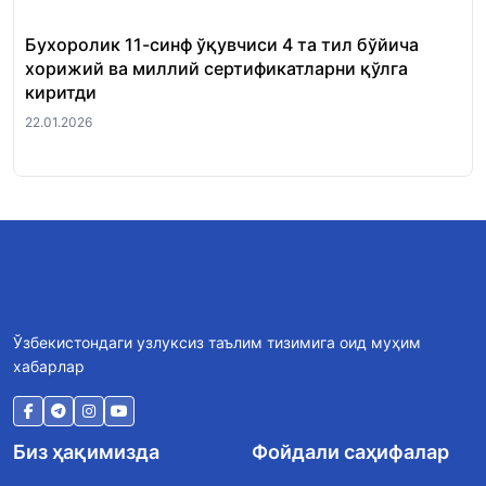
Бухоролик 11-синф ўқувчиси 4 та тил бўйича
«Ш
хорижий ва миллий сертификатларни қўлга
Ми
киритди
22.
22.01.2026
Ўзбекистондаги узлуксиз таълим тизимига оид муҳим
хабарлар
Биз ҳақимизда
Фойдали саҳифалар