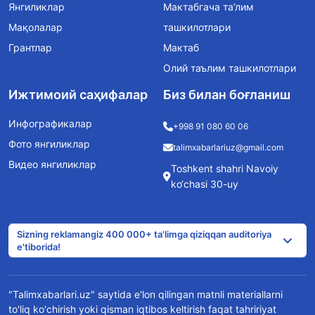
Янгиликлар
Мактабгача та’лим
Мақолалар
ташкилотлари
Грантлар
Мактаб
Олий таълим ташкилотлари
Ижтимоий саҳифалар
Биз билан боғланиш
Инфографикалар
+998 91 080 60 06
Фото янгиликлар
talimxabarlariuz@gmail.com
Видео янгиликлар
Toshkent shahri Navoiy
ko‘chasi 30-uy
Sizning reklamangiz 400 000+ ta'limga qiziqqan auditoriya
e'tiborida!
"Talimxabarlari.uz" saytida e'lon qilingan matnli materiallarni
to'liq ko'chirish yoki qisman iqtibos keltirish faqat tahririyat