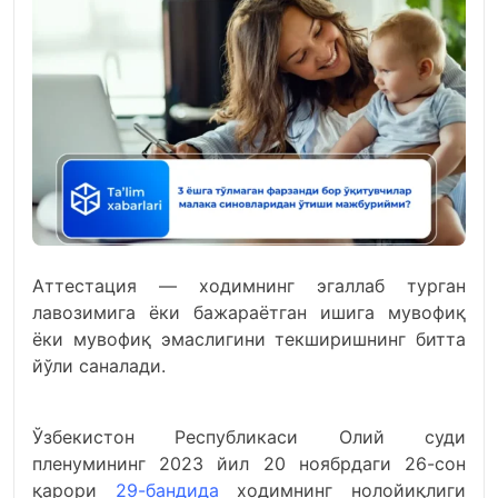
Аттестация — ходимнинг эгаллаб турган
лавозимига ёки бажараётган ишига мувофиқ
ёки мувофиқ эмаслигини текширишнинг битта
йўли саналади.
Ўзбекистон Республикаси Олий суди
пленумининг 2023 йил 20 ноябрдаги 26-сон
қарори
29-бандида
ходимнинг нолойиқлиги