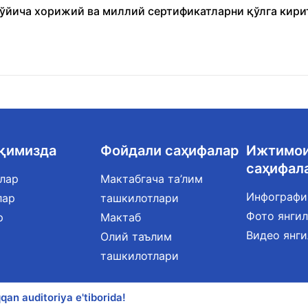
бўйича хорижий ва миллий сертификатларни қўлга кири
ақимизда
Фойдали саҳифалар
Ижтимо
саҳифал
лар
Мактабгача та’лим
Инфографи
лар
ташкилотлари
Фото янги
р
Мактаб
Видео янг
Олий таълим
ташкилотлари
qan auditoriya e'tiborida!