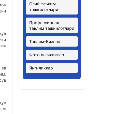
Олий таълим
ион
ташкилотлари
шни
Профессионал
таълим ташкилотлари
қув
иги
Таълим-Бизнес
лис
Фото янгиликлар
 ва
Янгиликлар
им,
рув
қув
дек