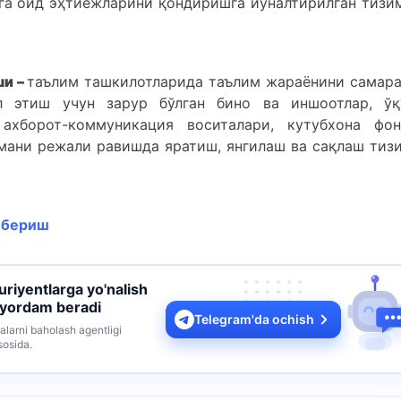
га оид эҳтиёжларини қондиришга йўналтирилган тизи
ши –
таълим ташкилотларида таълим жараёнини самара
 этиш учун зарур бўлган бино ва иншоотлар, ўқ
 ахборот-коммуникация воситалари, кутубхона фон
мани режали равишда яратиш, янгилаш ва сақлаш тиз
з бериш
turiyentlarga yo'nalish
 yordam beradi
Telegram'da ochish
alarni baholash agentligi
sosida.