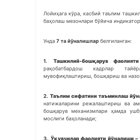
Лойиҳага кўра, касбий таълим ташки
баҳолаш мезонлари бўйича индикатор
Унда
7 та йўналишлар
белгиланган:
1.
Ташкилий-бошқарув фаолия
рақобатбардош кадрлар тайёр
мувофиқлаштириш, бошқариш ва назо
2.
Таълим сифатини таъминлаш йўн
натижаларини режалаштириш ва ам
бошқарув механизмлари ҳамда ушб
мослиги баҳоланади;
3.
Ўқувчилар фаолияти йўналиши –