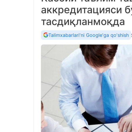
аккредитацияси б
тасдиқланмоқда
Talimxabarlari'ni Google'ga qo'shish