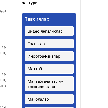
дастури
21.01.2026
шда
Тавсиялар
Видео янгиликлар
Грантлар
 ва
иш,
Инфографикалар
Мактаб
 ва
иш,
Мактабгача та’лим
ига
ташкилотлари
Мақолалар
аги