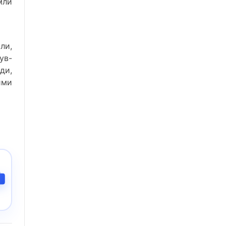
мли
ли,
ув-
ди,
ими