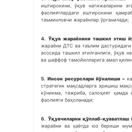
иштирокини, ўқув натижаларини эг
фаолиятлардаги иштирокини қамра
таъминловчи жараёнлар ўрганилади;
4.
Ўқув жараёнини ташкил этиш 
жараёни ДТС ва таълим дастуридаги 
асосида ташкил этилганлиги, ўқув н
ва шаффоф тамойилларига амал қилин
5.
Инсон ресурслари йўналиши –
ка
стратегик мақсадларга эришиш мақса
кўникма, тажриба, салоҳият ҳамда
фаолияти баҳоланади;
6.
Ўқувчиларни қўллаб-қувватлаш
жараёни ва ҳаётда юз бериши мумк