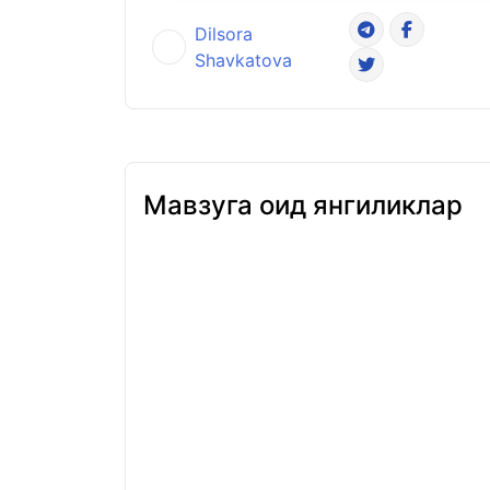
Dilsora
Shavkatova
Мавзуга оид янгиликлар