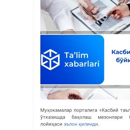
Муҳокамалар порталига «Касбий таъ
ўтказишда баҳолаш мезонлари 
лойиҳаси
эълон қилинди.