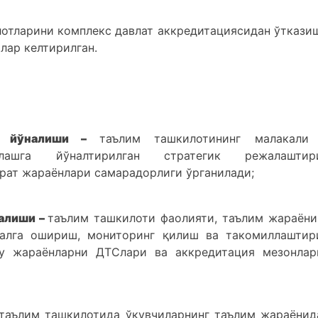
лотларини комплекс давлат аккредитациясидан ўткази
лар келтирилган.
ти йўналиши –
таълим ташкилотининг малакали
лашга йўналтирилган стратегик режалаштир
рат жараёнлари самарадорлиги ўрганилади;
алиши –
таълим ташкилоти фаолияти, таълим жараёни
алга ошириш, мониторинг қилиш ва такомиллаштир
у жараёнларни ДТСлари ва аккредитация мезонлар
таълим ташкилотида ўқувчиларнинг таълим жараёнид