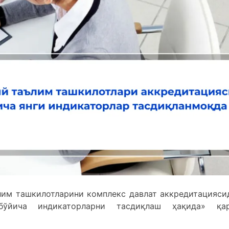
лим ташкилотларини комплекс давлат аккредитацияси
бўйича индикаторларни тасдиқлаш ҳақида» қа