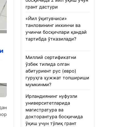
босқичида 2 йил ўқиш учун
грант дастури
22.01.2026
«Йил ўқитувчиси»
танловининг иккинчи ва
учинчи босқичлари қандай
тартибда ўтказилади?
22.01.2026
Миллий сертификатни
ўзбек тилида олган
абитуриент рус (евро)
гуруҳга ҳужжат топшириши
мумкинми?
22.01.2026
Ирландиянинг нуфузли
университетларида
дан
магистратура ва
рор
докторантура босқичида
ўқиш учун тўлиқ грант