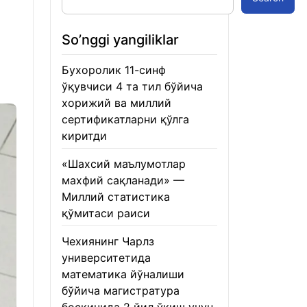
So’nggi yangiliklar
Бухоролик 11-синф
ўқувчиси 4 та тил бўйича
хорижий ва миллий
сертификатларни қўлга
киритди
22.01.2026
«Шахсий маълумотлар
махфий сақланади» —
Миллий статистика
қўмитаси раиси
22.01.2026
Чехиянинг Чарлз
университетида
математика йўналиши
бўйича магистратура