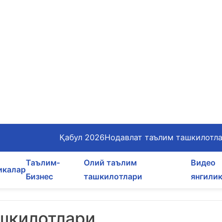
Қабул 2026
Нодавлат таълим ташкилотл
Таълим-
Олий таълим
Видео
икалар
Бизнес
ташкилотлари
янгили
шкилотлари