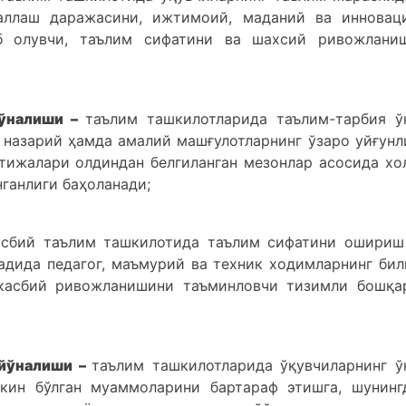
аллаш даражасини, ижтимоий, маданий ва инновац
б олувчи, таълим сифатини ва шахсий ривожлани
йўналиши –
таълим ташкилотларида таълим-тарбия ў
назарий ҳамда амалий машғулотларнинг ўзаро уйғунл
атижалари олдиндан белгиланган мезонлар асосида хо
ганлиги баҳоланади;
сбий таълим ташкилотида таълим сифатини ошириш
дида педагог, маъмурий ва техник ходимларнинг бил
 касбий ривожланишини таъминловчи тизимли бошқа
 йўналиши –
таълим ташкилотларида ўқувчиларнинг ў
ин бўлган муаммоларини бартараф этишга, шунинг