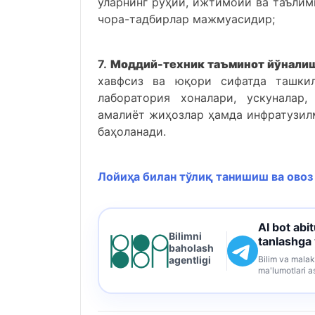
уларнинг руҳий, ижтимоий ва таълим
чора-тадбирлар мажмуасидир;
7.
Моддий-техник таъминот йўнали
хавфсиз ва юқори сифатда ташкил
лаборатория хоналари, ускуналар,
амалиёт жиҳозлар ҳамда инфратузил
баҳоланади.
Лойиҳа билан тўлиқ танишиш ва ово
AI bot abi
Bilimni
tanlashga
baholash
Bilim va malak
agentligi
ma'lumotlari a