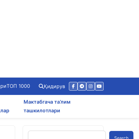
ари
ТОП 1000
Қидирув
Мактабгача та’лим
клар
ташкилотлари
Search