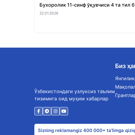
Бухоролик 11-синф ўқувчиси 4 та тил 
22.01.2026
Биз ҳ
Янгилик
Мақола
Ўзбекистондаги узлуксиз таълим
Грантла
тизимига оид муҳим хабарлар
Sizning reklamangiz 400 000+ ta'limga qiziq