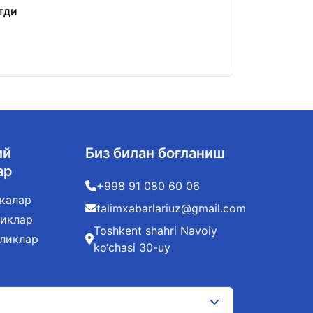
тди
«Шахсий маълум
22.01.2026
ий
Биз билан боғланиш
ар
+998 91 080 60 06
калар
talimxabarlariuz@gmail.com
ликлар
Toshkent shahri Navoiy
иликлар
ko‘chasi 30-uy