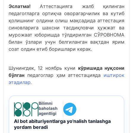
Эслатма!
Аттестацияга жалб қилинган
педагогларга ортиқча оворагарчилик ва кутиб
қолишнинг олдини олиш мақсадида аттестация
синовларига шахсни тасдиқловчи ҳужжат ва
мурожаат юборишда тўлдирилган СЎРОВНОМА
билан ўзлари учун белгиланган вақтдан ярим
соат олдин етиб боришлари керак.
Шунингдек, 12 ноябрь куни
кўришида нуқсони
бўлган
педагоглар ҳам аттестацияда
иштирок
этадилар.
Bilimni
baholash
agentligi
AI bot abituriyentlarga yo'nalish tanlashga
yordam beradi