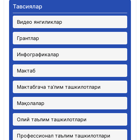
Тавсиялар
Видео янгиликлар
Грантлар
Инфографикалар
Мактаб
Мактабгача та’лим ташкилотлари
Мақолалар
Олий таълим ташкилотлари
Профессионал таълим ташкилотлари