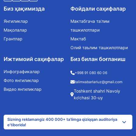
Биз ҳақимизда
Фойдали саҳифалар
Янгиликлар
Мактабгача та’лим
Мақолалар
ташкилотлари
Грантлар
Мактаб
Олий таълим ташкилотлари
Ижтимоий саҳифалар
Биз билан боғланиш
Инфографикалар
+998 91 080 60 06
Фото янгиликлар
talimxabarlariuz@gmail.com
Видео янгиликлар
Toshkent shahri Navoiy
ko‘chasi 30-uy
Sizning reklamangiz 400 000+ ta'limga qiziqqan auditoriya
e'tiborida!