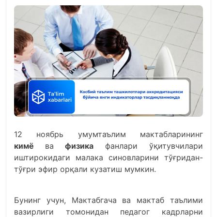
12 ноябрь умумтаълим мактабларининг
кимё
ва
физика
фанлари ўқитувчилари
иштирокидаги малака синовларини тўғридан-
тўғри эфир орқали кузатиш мумкин.
Бунинг учун, Мактабгача ва мактаб таълими
вазирлиги томонидан педагог кадрларни