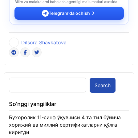
Bilim va malakalarni baholash agentligi ma'lumotlari asosida.
Telegram'da ochish
Dilsora Shavkatova
Search
So’nggi yangiliklar
Бухоролик 11-синф ўқувчиси 4 та тил бўйича
хорижий ва миллий сертификатларни қўлга
киритди
22.01.2026