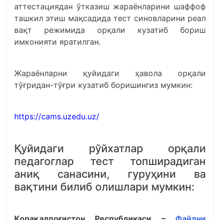
аттестациядан ўтказиш жараёнларини шаффоф
ташкил этиш мақсадида тест синовларини реал
вақт режимида орқали кузатиб бориш
имконияти яратилган.
Жараёнларни қуйидаги ҳавола орқали
тўғридан-тўғри кузатиб боришингиз мумкин:
https://cams.uzedu.uz/
Қуйидаги рўйхатлар орқали
педагоглар тест топширадиган
аниқ санасини, гуруҳини ва
вақтини билиб олишлари мумкин:
Қорақалпоғистон Республикаси –
Файлни