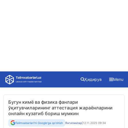
Skip
Қидирув
Menu
to
content
Бугун кимё ва физика фанлари
ўқитувчиларининг аттестация жараёнларини
онлайн кузатиб бориш мумкин
Talimxabarlari'ni Google'ga qo'shish
Янгиликлар
|
12.11.2025 09:34