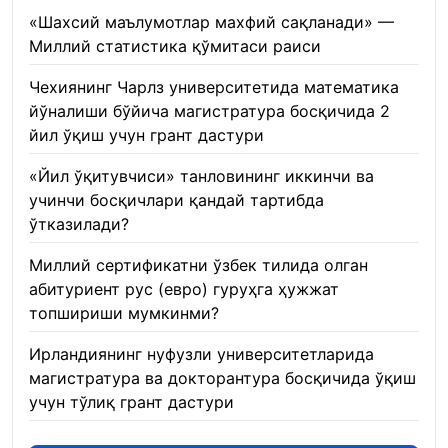
«Шахсий маълумотлар махфий сақланади» —
Миллий статистика қўмитаси раиси
22.01.2026
Чехиянинг Чарлз университетида математика
йўналиши бўйича магистратура босқичида 2
йил ўқиш учун грант дастури
22.01.2026
«Йил ўқитувчиси» танловининг иккинчи ва
учинчи босқичлари қандай тартибда
ўтказилади?
22.01.2026
Миллий сертификатни ўзбек тилида олган
абитуриент рус (евро) гуруҳга ҳужжат
топшириши мумкинми?
22.01.2026
Ирландиянинг нуфузли университетларида
магистратура ва докторантура босқичида ўқиш
учун тўлиқ грант дастури
21.01.2026