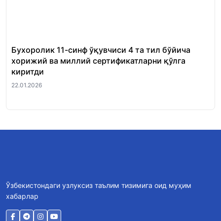
Бухоролик 11-синф ўқувчиси 4 та тил бўйича
«Ш
хорижий ва миллий сертификатларни қўлга
Ми
киритди
22.
22.01.2026
Ўзбекистондаги узлуксиз таълим тизимига оид муҳим
хабарлар