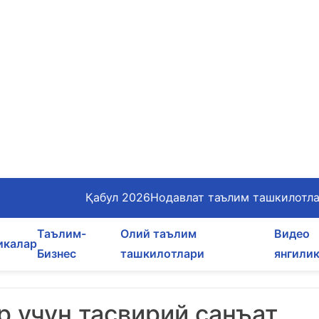
Қабул 2026
Нодавлат таълим ташкилотл
Таълим-
Олий таълим
Видео
икалар
Бизнес
ташкилотлари
янгили
 учун тасвирий санъат,