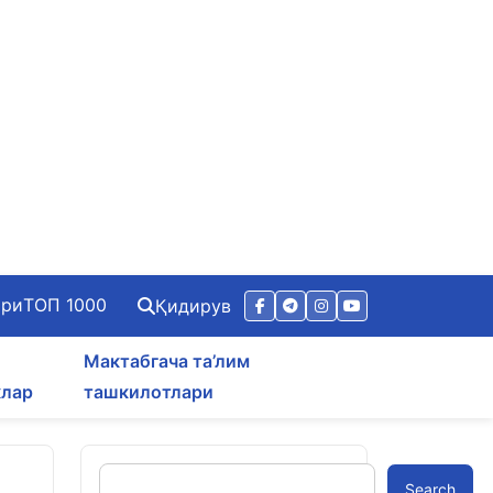
ари
ТОП 1000
Қидирув
Мактабгача та’лим
клар
ташкилотлари
Search