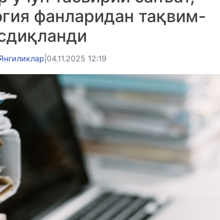
огия фанларидан тақвим-
асдиқланди
Янгиликлар
|
04.11.2025 12:19