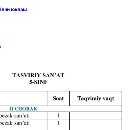
йлни юклаш
ш