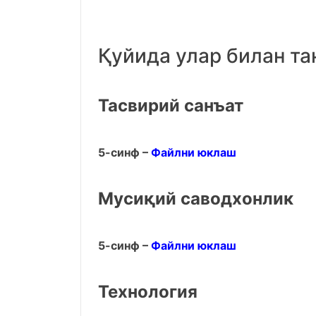
Қуйида улар билан т
Тасвирий санъат
5-синф –
Файлни юклаш
Мусиқий саводхонлик
5-синф –
Файлни юклаш
Технология