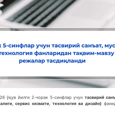
26 ўқув йилги 2-чорак 5-синфлар учун
тасвирий санъ
лиги, сервис хизмати, технология ва дизайн)
фани