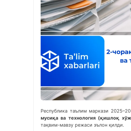
Республика таълим маркази 2025–20
мусиқа ва
технология (қишлоқ хўжа
тақвим-мавзу режаси эълон қилди.