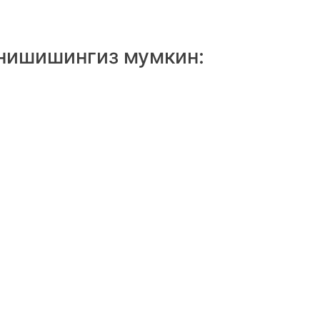
анишишингиз мумкин: