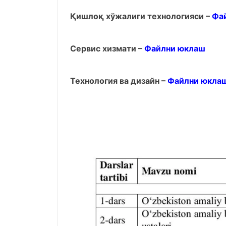
Қишлоқ хўжалиги технологияси –
Фа
Сервис хизмати –
Файлни юклаш
Технология ва дизайн –
Файлни юкла