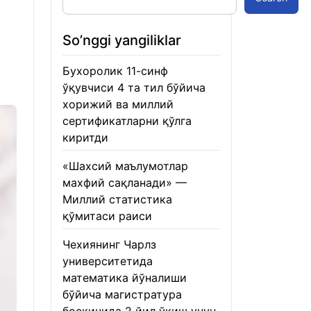
So’nggi yangiliklar
Бухоролик 11-синф
ўқувчиси 4 та тил бўйича
хорижий ва миллий
сертификатларни қўлга
киритди
22.01.2026
«Шахсий маълумотлар
махфий сақланади» —
Миллий статистика
қўмитаси раиси
22.01.2026
Чехиянинг Чарлз
университетида
математика йўналиши
бўйича магистратура