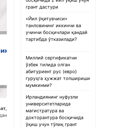
босқичида 2 йил ўқиш учун
грант дастури
22.01.2026
«Йил ўқитувчиси»
танловининг иккинчи ва
учинчи босқичлари қандай
тартибда ўтказилади?
22.01.2026
Миллий сертификатни
ўзбек тилида олган
абитуриент рус (евро)
гуруҳга ҳужжат топшириши
мумкинми?
22.01.2026
Ирландиянинг нуфузли
университетларида
ат,
магистратура ва
дан
докторантура босқичида
ўқиш учун тўлиқ грант