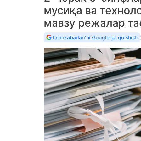
мусиқа ва технол
мавзу режалар т
Talimxabarlari'ni Google'ga qo'shish