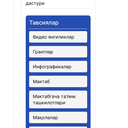
дастури
21.01.2026
Тавсиялар
Видео янгиликлар
Грантлар
Инфографикалар
Мактаб
Мактабгача та’лим
ташкилотлари
Мақолалар