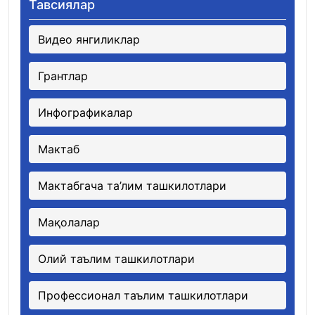
Тавсиялар
Видео янгиликлар
Грантлар
Инфографикалар
Мактаб
Мактабгача та’лим ташкилотлари
Мақолалар
Олий таълим ташкилотлари
Профессионал таълим ташкилотлари