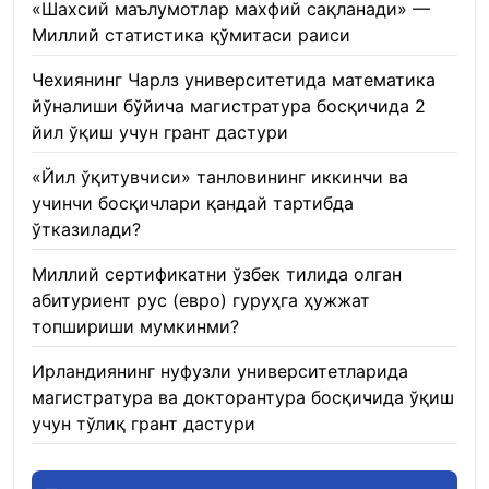
«Шахсий маълумотлар махфий сақланади» —
Миллий статистика қўмитаси раиси
22.01.2026
Чехиянинг Чарлз университетида математика
йўналиши бўйича магистратура босқичида 2
йил ўқиш учун грант дастури
22.01.2026
«Йил ўқитувчиси» танловининг иккинчи ва
учинчи босқичлари қандай тартибда
ўтказилади?
22.01.2026
Миллий сертификатни ўзбек тилида олган
абитуриент рус (евро) гуруҳга ҳужжат
топшириши мумкинми?
22.01.2026
Ирландиянинг нуфузли университетларида
магистратура ва докторантура босқичида ўқиш
учун тўлиқ грант дастури
21.01.2026