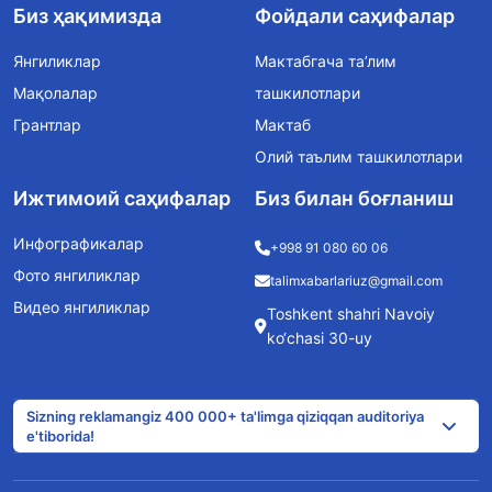
Биз ҳақимизда
Фойдали саҳифалар
Янгиликлар
Мактабгача та’лим
Мақолалар
ташкилотлари
Грантлар
Мактаб
Олий таълим ташкилотлари
Ижтимоий саҳифалар
Биз билан боғланиш
Инфографикалар
+998 91 080 60 06
Фото янгиликлар
talimxabarlariuz@gmail.com
Видео янгиликлар
Toshkent shahri Navoiy
ko‘chasi 30-uy
Sizning reklamangiz 400 000+ ta'limga qiziqqan auditoriya
e'tiborida!