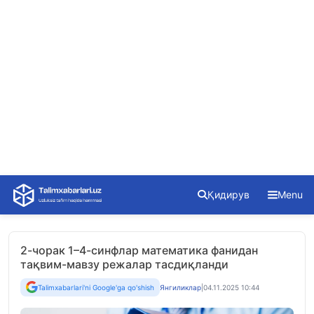
Skip
Қидирув
Menu
to
content
2-чорак 1–4-синфлар математика фанидан
тақвим-мавзу режалар тасдиқланди
Talimxabarlari'ni Google'ga qo'shish
Янгиликлар
|
04.11.2025 10:44