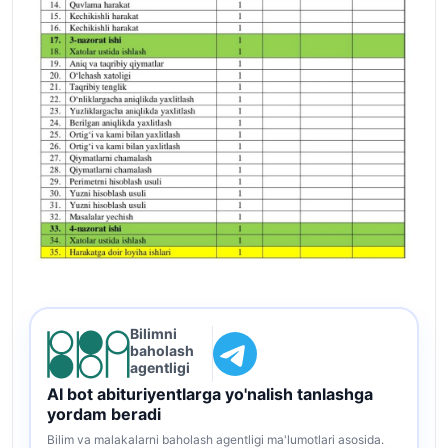
Bilimni
baholash
agentligi
AI bot abituriyentlarga yo'nalish tanlashga
yordam beradi
Bilim va malakalarni baholash agentligi ma'lumotlari asosida.