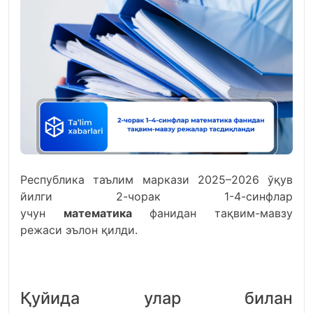
Республика таълим маркази 2025–2026 ўқув
йилги 2-чорак 1-4-синфлар
учун
математика
фанидан тақвим-мавзу
режаси эълон қилди.
Қуйида улар билан