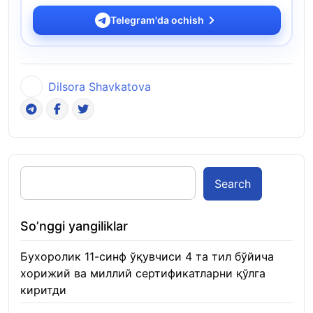
Telegram'da ochish
Dilsora Shavkatova
Search
So’nggi yangiliklar
Бухоролик 11-синф ўқувчиси 4 та тил бўйича
хорижий ва миллий сертификатларни қўлга
киритди
22.01.2026