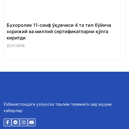
Бухоролик 11-синф ўқувчиси 4 та тил бўйича
«Ш
хорижий ва миллий сертификатларни қўлга
Ми
киритди
22.
22.01.2026
Ўзбекистондаги узлуксиз таълим тизимига оид муҳим
хабарлар