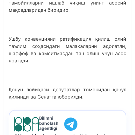
тамойилларни ишлаб чиқиш унинг асосий
мақсадларидан биридир.
Ушбу конвенцияни ратификация қилиш олий
таълим соҳасидаги малакаларни адолатли,
шаффоф ва камситмасдан тан олиш учун асос
яратади.
Қонун лойиҳаси депутатлар томонидан қабул
қилинди ва Сенатга юборилди.
Bilimni
baholash
agentligi