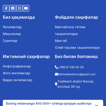
Биз ҳақимизда
Фойдали саҳифалар
Янгиликлар
Мактабгача та’лим
Мақолалар
ташкилотлари
Грантлар
Мактаб
Олий таълим ташкилотлари
Ижтимоий саҳифалар
Биз билан боғланиш
Инфографикалар
+998 91 080 60 06
Фото янгиликлар
talimxabarlariuz@gmail.com
Видео янгиликлар
Toshkent shahri Navoiy
ko‘chasi 30-uy
Sizning reklamangiz 400 000+ ta'limga qiziqqan auditoriya