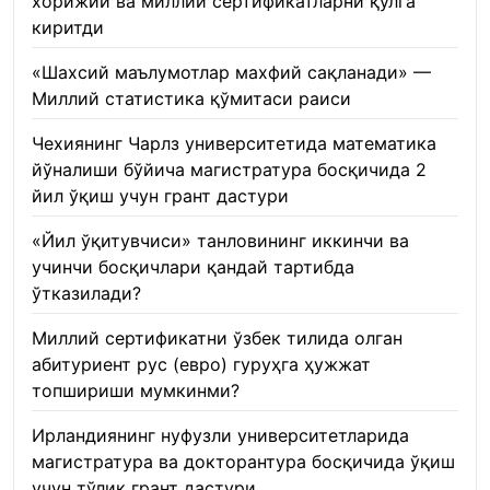
хорижий ва миллий сертификатларни қўлга
киритди
22.01.2026
«Шахсий маълумотлар махфий сақланади» —
Миллий статистика қўмитаси раиси
22.01.2026
Чехиянинг Чарлз университетида математика
йўналиши бўйича магистратура босқичида 2
йил ўқиш учун грант дастури
22.01.2026
«Йил ўқитувчиси» танловининг иккинчи ва
учинчи босқичлари қандай тартибда
ўтказилади?
22.01.2026
Миллий сертификатни ўзбек тилида олган
абитуриент рус (евро) гуруҳга ҳужжат
топшириши мумкинми?
22.01.2026
Ирландиянинг нуфузли университетларида
магистратура ва докторантура босқичида ўқиш
учун тўлиқ грант дастури
21.01.2026