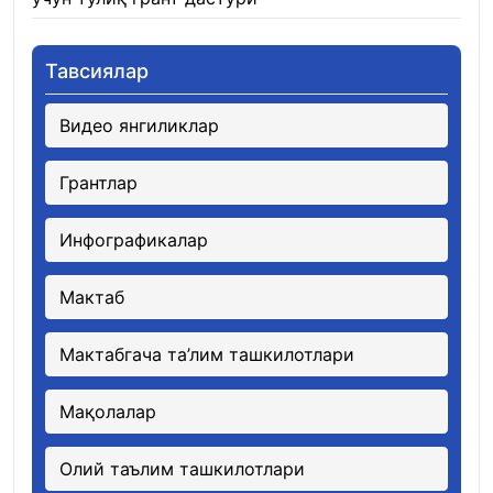
Тавсиялар
Видео янгиликлар
Грантлар
Инфографикалар
Мактаб
Мактабгача та’лим ташкилотлари
Мақолалар
Олий таълим ташкилотлари