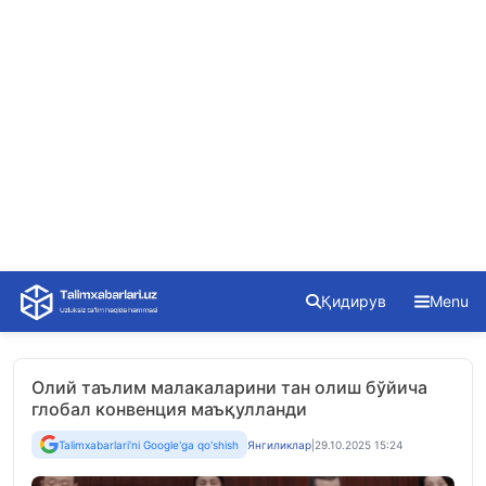
Skip
Қидирув
Menu
to
content
Олий таълим малакаларини тан олиш бўйича
глобал конвенция маъқулланди
Talimxabarlari'ni Google'ga qo'shish
Янгиликлар
|
29.10.2025 15:24