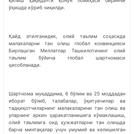
қилиш ҳақида»ги қонун лойиҳаси биринчи
ўқишда кўриб чиқилди.
Қайд этилганидек, олий таълим соҳасида
малакаларни тан олиш глобал конвенцияси
Бирлашган Миллатлар Ташкилотининг олий
таълим бўйича глобал шартномаси
ҳисобланади.
Шартнома муқаддима, 6 бўлим ва 25 моддадан
иборат бўлиб, талабалар, ўқитувчилар ва
тадқиқотчиларнинг малакаларини тан олиш ва
уларнинг эркин ҳаракатланишига кўмаклашиш,
олий таълимга оид ҳужжатларни тан олишда
барча минтақалар учун умумий ва келишилган