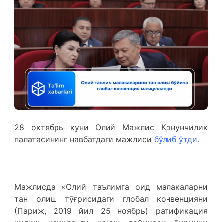
28 октябрь куни Олий Мажлис Қонунчилик
палатасининг навбатдаги мажлиси
бўлиб ўтди.
Мажлисда «Олий таълимга оид малакаларни
тан олиш тўғрисидаги глобал конвенцияни
(Париж, 2019 йил 25 ноябрь) ратификация