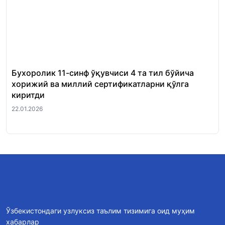
Бухоролик 11-синф ўқувчиси 4 та тил бўйича
«Ш
хорижий ва миллий сертификатларни қўлга
Ми
киритди
22.
22.01.2026
Ўзбекистондаги узлуксиз таълим тизимига оид муҳим
хабарлар