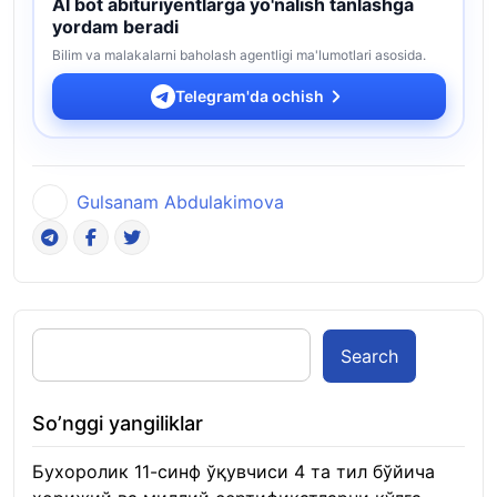
AI bot abituriyentlarga yo'nalish tanlashga
yordam beradi
Bilim va malakalarni baholash agentligi ma'lumotlari asosida.
Telegram'da ochish
Gulsanam Abdulakimova
Search
So’nggi yangiliklar
Бухоролик 11-синф ўқувчиси 4 та тил бўйича