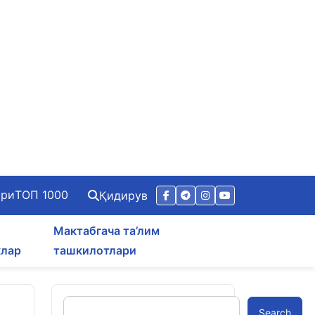
ари
ТОП 1000
Қидирув
Мактабгача та’лим
клар
ташкилотлари
Search