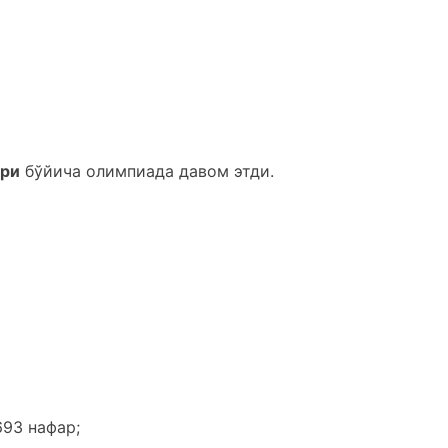
ари
бўйича олимпиада давом этди.
693 нафар;