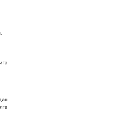
.
ига
дан
лга