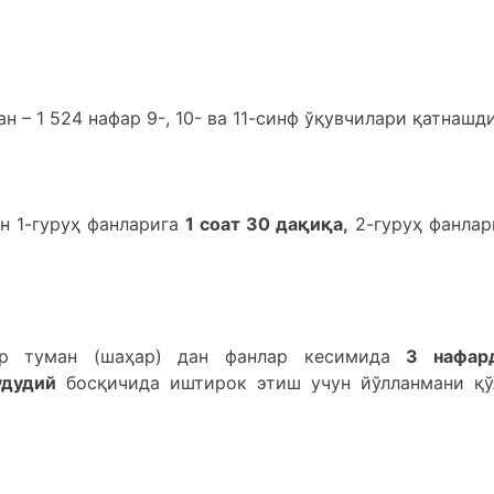
н – 1 524 нафар 9-, 10- ва 11-синф ўқувчилари қатнашди
н 1-гуруҳ фанларига
1 соат 30 дақиқа,
2-гуруҳ фанлар
ир туман (шаҳар) дан фанлар кесимида
3 нафар
удудий
босқичида иштирок этиш учун йўлланмани қў