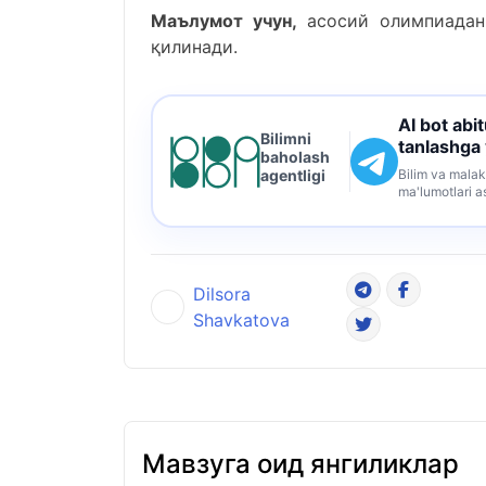
Маълумот учун,
асосий олимпиадани
қилинади.
AI bot abi
Bilimni
tanlashga
baholash
Bilim va malak
agentligi
ma'lumotlari a
Dilsora
Shavkatova
Мавзуга оид янгиликлар