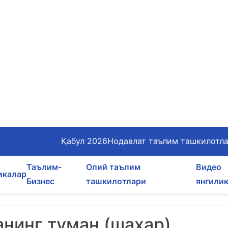
Қабул 2026
Нодавлат таълим ташкилотл
Таълим-
Олий таълим
Видео
икалар
Бизнес
ташкилотлари
янгили
нинг туман (шаҳар)