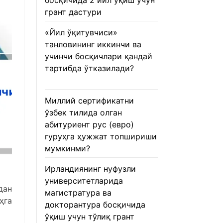
босқичида 2 йил ўқиш учун
грант дастури
22.01.2026
«Йил ўқитувчиси»
танловининг иккинчи ва
учинчи босқичлари қандай
тартибда ўтказилади?
22.01.2026
Миллий сертификатни
ўзбек тилида олган
абитуриент рус (евро)
гуруҳга ҳужжат топшириши
мумкинми?
22.01.2026
Ирландиянинг нуфузли
университетларида
дан
магистратура ва
ҳга
докторантура босқичида
ўқиш учун тўлиқ грант