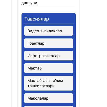
дастури
21.01.2026
Тавсиялар
Видео янгиликлар
Грантлар
Инфографикалар
Мактаб
Мактабгача та’лим
ташкилотлари
Мақолалар