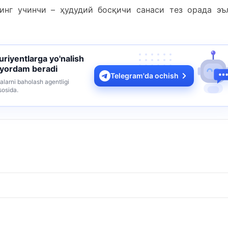
нг учинчи – ҳудудий босқичи санаси тез орада эъ
turiyentlarga yo'nalish
 yordam beradi
Telegram'da ochish
alarni baholash agentligi
sosida.