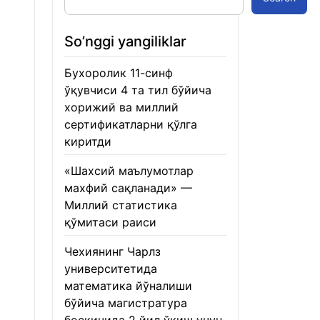
So’nggi yangiliklar
Бухоролик 11-синф
ўқувчиси 4 та тил бўйича
хорижий ва миллий
сертификатларни қўлга
киритди
22.01.2026
«Шахсий маълумотлар
махфий сақланади» —
Миллий статистика
қўмитаси раиси
22.01.2026
Чехиянинг Чарлз
университетида
математика йўналиши
бўйича магистратура