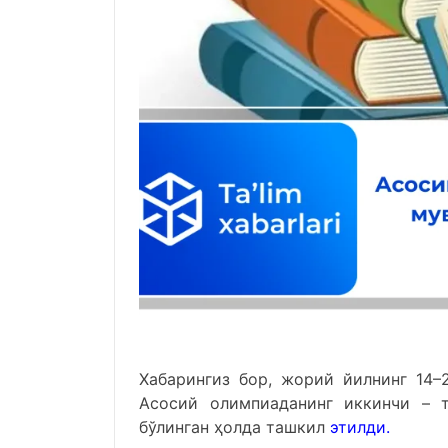
Хабарингиз бор, жорий йилнинг 14
Асосий олимпиаданинг иккинчи – т
бўлинган ҳолда ташкил
этилди.