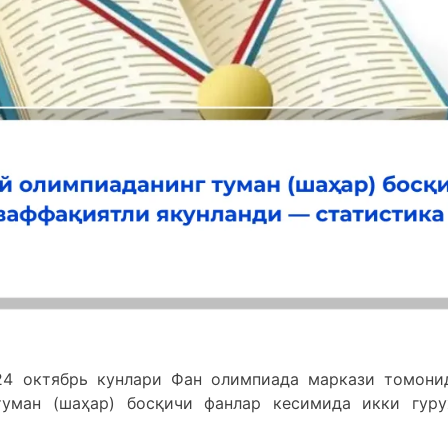
–24 октябрь кунлари Фан олимпиада маркази томони
уман (шаҳар) босқичи фанлар кесимида икки гуру