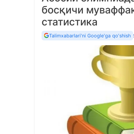
босқичи муваффа
статистика
Talimxabarlari'ni Google'ga qo'shish