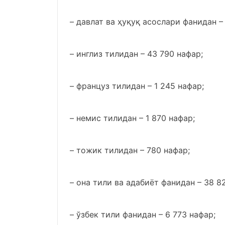
– давлат ва ҳуқуқ асослари фанидан –
– инглиз тилидан – 43 790 нафар;
– француз тилидан – 1 245 нафар;
– немис тилидан – 1 870 нафар;
– тожик тилидан – 780 нафар;
– она тили ва адабиёт фанидан – 38 8
– ўзбек тили фанидан – 6 773 нафар;