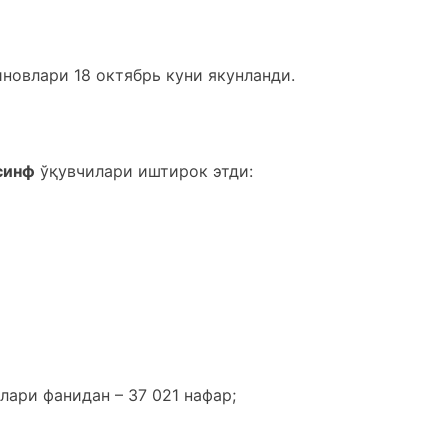
новлари 18 октябрь куни якунланди.
-синф
ўқувчилари иштирок этди:
лари фанидан – 37 021 нафар;