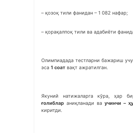
– қозоқ тили фанидан – 1 082 нафар;
– қорақалпоқ тили ва адабиёти фанида
Олимпиадада тестларни бажариш учу
эса
1 соат
вақт ажратилган.
Якуний натижаларга кўра, ҳар б
ғолиблар
аниқланади ва
учинчи – ҳ
киритди.