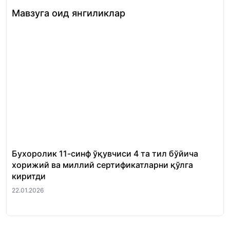
Мавзуга оид янгиликлар
Бухоролик 11-синф ўқувчиси 4 та тил бўйича
«Ш
хорижий ва миллий сертификатларни қўлга
Ми
киритди
22.
22.01.2026