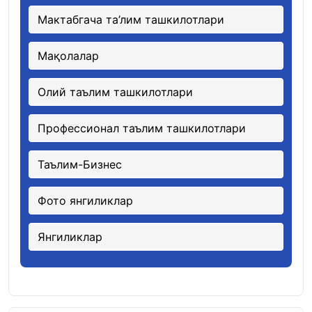
Мактабгача та’лим ташкилотлари
Мақолалар
Олий таълим ташкилотлари
Профессионал таълим ташкилотлари
Таълим-Бизнес
Фото янгиликлар
Янгиликлар