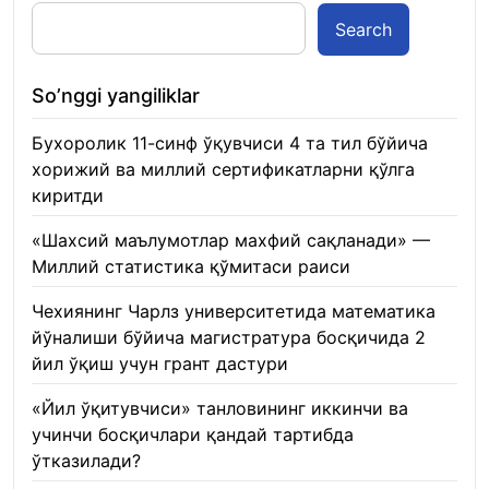
Search
So’nggi yangiliklar
Бухоролик 11-синф ўқувчиси 4 та тил бўйича
хорижий ва миллий сертификатларни қўлга
киритди
22.01.2026
«Шахсий маълумотлар махфий сақланади» —
Миллий статистика қўмитаси раиси
22.01.2026
Чехиянинг Чарлз университетида математика
йўналиши бўйича магистратура босқичида 2
йил ўқиш учун грант дастури
22.01.2026
«Йил ўқитувчиси» танловининг иккинчи ва
учинчи босқичлари қандай тартибда
ўтказилади?
22.01.2026