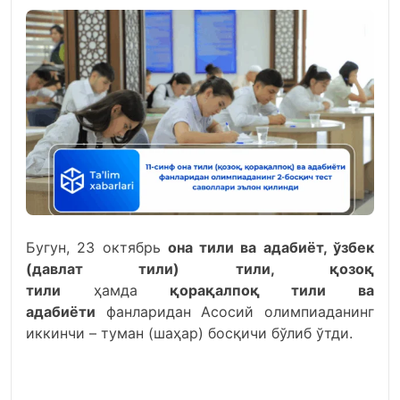
Бугун, 23 октябрь
она тили ва адабиёт, ўзбек
(давлат тили) тили, қозоқ
тили
ҳамда
қорақалпоқ тили ва
адабиёти
фанларидан Асосий олимпиаданинг
иккинчи – туман (шаҳар) босқичи бўлиб ўтди.