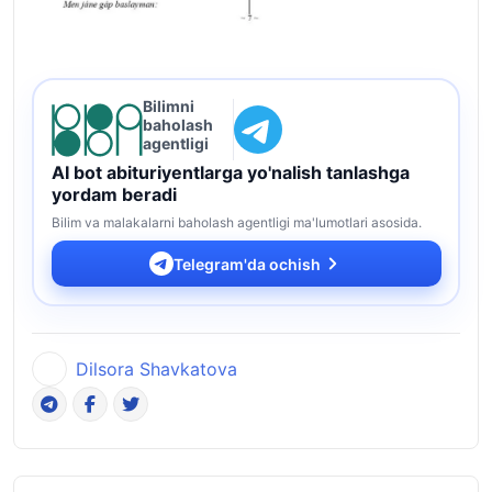
Bilimni
baholash
agentligi
AI bot abituriyentlarga yo'nalish tanlashga
yordam beradi
Bilim va malakalarni baholash agentligi ma'lumotlari asosida.
Telegram'da ochish
Dilsora Shavkatova