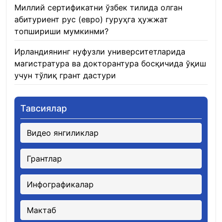
Миллий сертификатни ўзбек тилида олган
абитуриент рус (евро) гуруҳга ҳужжат
топшириши мумкинми?
22.01.2026
Ирландиянинг нуфузли университетларида
магистратура ва докторантура босқичида ўқиш
учун тўлиқ грант дастури
21.01.2026
Тавсиялар
Видео янгиликлар
Грантлар
Инфографикалар
Мактаб