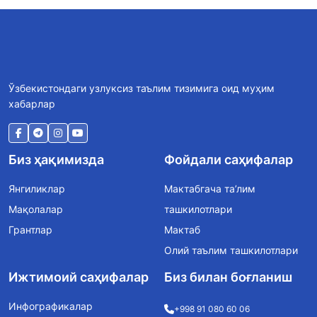
Ўзбекистондаги узлуксиз таълим тизимига оид муҳим
хабарлар
Биз ҳақимизда
Фойдали саҳифалар
Янгиликлар
Мактабгача та’лим
Мақолалар
ташкилотлари
Грантлар
Мактаб
Олий таълим ташкилотлари
Ижтимоий саҳифалар
Биз билан боғланиш
Инфографикалар
+998 91 080 60 06