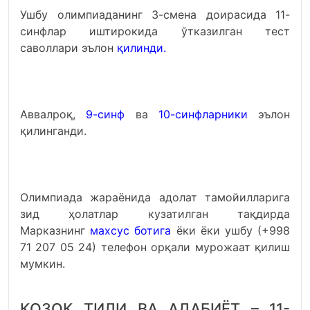
Ушбу олимпиаданинг 3-смена доирасида 11-
синфлар иштирокида ўтказилган тест
саволлари эълон
қилинди.
Аввалроқ,
9-синф
ва
10-синфларники
эълон
қилинганди.
Олимпиада жараёнида адолат тамойилларига
зид ҳолатлар кузатилган тақдирда
Марказнинг
махсус ботига
ёки ёки ушбу (+998
71 207 05 24) телефон орқали мурожаат қилиш
мумкин.
ҚОЗОҚ ТИЛИ ВА АДАБИЁТ – 11-