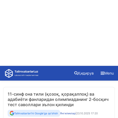
Skip
Қидирув
Menu
to
content
11-синф она тили (қозоқ, қорақалпоқ) ва
адабиёти фанларидан олимпиаданинг 2-босқич
тест саволлари эълон қилинди
Talimxabarlari'ni Google'ga qo'shish
Янгиликлар
|
23.10.2025 17:20