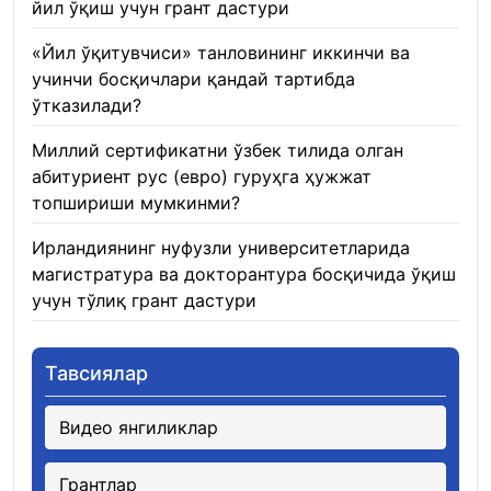
йил ўқиш учун грант дастури
22.01.2026
«Йил ўқитувчиси» танловининг иккинчи ва
учинчи босқичлари қандай тартибда
ўтказилади?
22.01.2026
Миллий сертификатни ўзбек тилида олган
абитуриент рус (евро) гуруҳга ҳужжат
топшириши мумкинми?
22.01.2026
Ирландиянинг нуфузли университетларида
магистратура ва докторантура босқичида ўқиш
учун тўлиқ грант дастури
21.01.2026
Тавсиялар
Видео янгиликлар
Грантлар