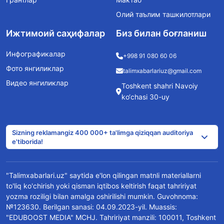
Олий таълим ташкилотлари
Ижтимоий саҳифалар
Биз билан боғланиш
Инфографикалар
+998 91 080 60 06
Фото янгиликлар
talimxabarlariuz@gmail.com
Видео янгиликлар
Toshkent shahri Navoiy
ko‘chasi 30-uy
Sizning reklamangiz 400 000+ ta'limga qiziqqan auditoriya
e'tiborida!
"Talimxabarlari.uz" saytida e'lon qilingan matnli materiallarni
to'liq ko'chirish yoki qisman iqtibos keltirish faqat tahririyat
yozma roziligi bilan amalga oshirilishi mumkin. Guvohnoma:
№123630. Berilgan sanasi: 04.09.2023-yil. Muassis:
"EDUBOOST MEDIA" MCHJ. Tahririyat manzili: 100011, Toshkent