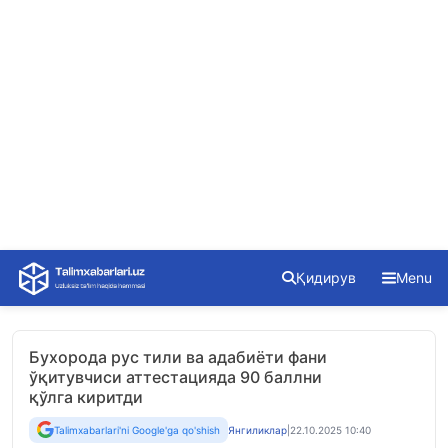
Skip
Қидирув
Menu
to
content
Бухорода рус тили ва адабиёти фани
ўқитувчиси аттестацияда 90 баллни
қўлга киритди
Talimxabarlari'ni Google'ga qo'shish
Янгиликлар
|
22.10.2025 10:40