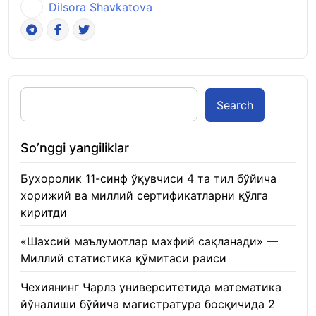
Dilsora Shavkatova
Search
So’nggi yangiliklar
Бухоролик 11-синф ўқувчиси 4 та тил бўйича
хорижий ва миллий сертификатларни қўлга
киритди
22.01.2026
«Шахсий маълумотлар махфий сақланади» —
Миллий статистика қўмитаси раиси
22.01.2026
Чехиянинг Чарлз университетида математика
йўналиши бўйича магистратура босқичида 2