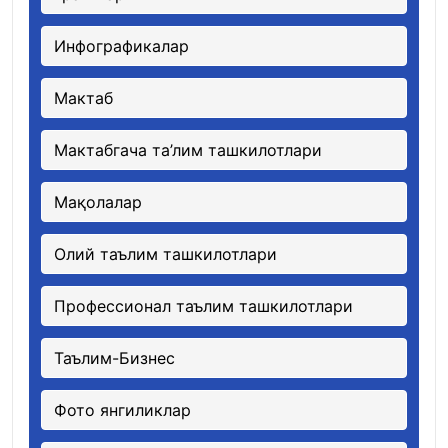
Инфографикалар
Мактаб
Мактабгача та’лим ташкилотлари
Мақолалар
Олий таълим ташкилотлари
Профессионал таълим ташкилотлари
Таълим-Бизнес
Фото янгиликлар