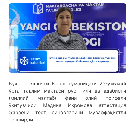
Бухоро вилояти Когон туманидаги 25-умумий
ўрта таълим мактаби рус тили ва адабиёти
(миллий мактаб) фани олий тоифали
ўқитувчиси Мадина Икромова аттестация
жараёни тест синовларини муваффақиятли
топширди.