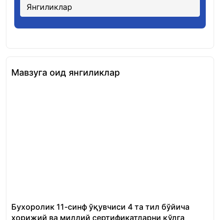
Янгиликлар
Мавзуга оид янгиликлар
Бухоролик 11-синф ўқувчиси 4 та тил бўйича
«Ш
хорижий ва миллий сертификатларни қўлга
Ми