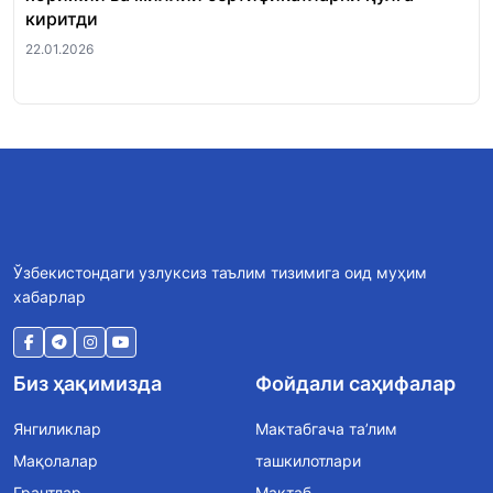
киритди
22.
22.01.2026
Ўзбекистондаги узлуксиз таълим тизимига оид муҳим
хабарлар
Биз ҳақимизда
Фойдали саҳифалар
Янгиликлар
Мактабгача та’лим
Мақолалар
ташкилотлари
Грантлар
Мактаб