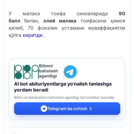
У малака тоифа синовларида
90
балл
билан,
олий малака
тоифасини ҳимоя
қилиб, 70 фоизлик устамани муваффақиятли
қўлга
киритди.
Bilimni
baholash
agentligi
AI bot abituriyentlarga yo'nalish tanlashga
yordam beradi
Bilim va malakalarni baholash agentligi ma'lumotlari asosida.
Telegram'da ochish