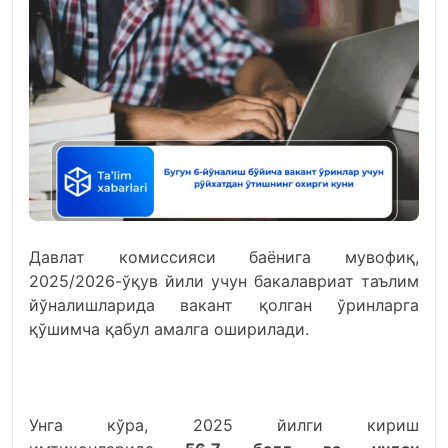
Давлат комиссияси баёнига мувофиқ,
2025/2026-ўқув йили учун бакалавриат таълим
йўналишларида вакант қолган ўринларга
қўшимча қабул амалга оширилади.
Унга кўра, 2025 йилги кириш