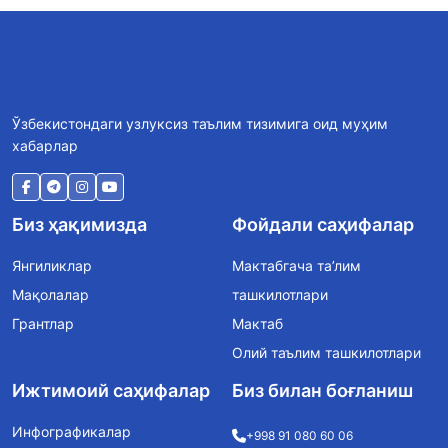
Ўзбекистондаги узлуксиз таълим тизимига оид муҳим
хабарлар
Биз ҳақимизда
Фойдали саҳифалар
Янгиликлар
Мактабгача та’лим
Мақолалар
ташкилотлари
Грантлар
Мактаб
Олий таълим ташкилотлари
Ижтимоий саҳифалар
Биз билан боғланиш
Инфографикалар
+998 91 080 60 06