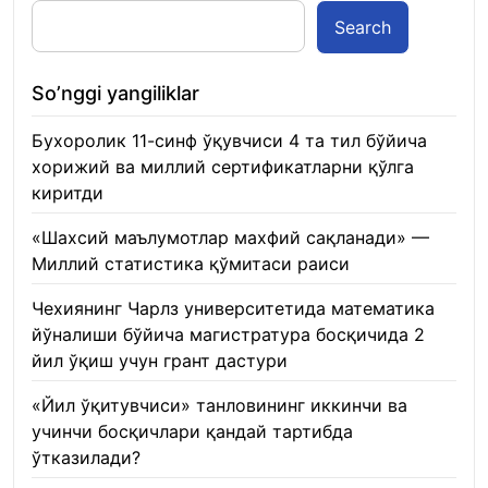
Search
So’nggi yangiliklar
Бухоролик 11-синф ўқувчиси 4 та тил бўйича
хорижий ва миллий сертификатларни қўлга
киритди
22.01.2026
«Шахсий маълумотлар махфий сақланади» —
Миллий статистика қўмитаси раиси
22.01.2026
Чехиянинг Чарлз университетида математика
йўналиши бўйича магистратура босқичида 2
йил ўқиш учун грант дастури
22.01.2026
«Йил ўқитувчиси» танловининг иккинчи ва
учинчи босқичлари қандай тартибда
ўтказилади?
22.01.2026