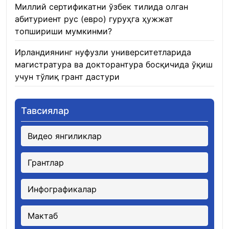
Миллий сертификатни ўзбек тилида олган
абитуриент рус (евро) гуруҳга ҳужжат
топшириши мумкинми?
22.01.2026
Ирландиянинг нуфузли университетларида
магистратура ва докторантура босқичида ўқиш
учун тўлиқ грант дастури
21.01.2026
Тавсиялар
Видео янгиликлар
Грантлар
Инфографикалар
Мактаб