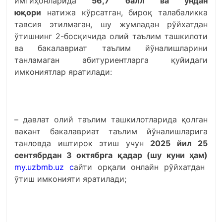
имтиҳонларида
56,7 балл ва ундан
юқори
натижа кўрсатган, бироқ талабаликка
тавсия этилмаган, шу жумладан рўйхатдан
ўтишнинг 2-босқичида олий таълим ташкилоти
ва бакалавриат таълим йўналишларини
танламаган абитуриентларга қуйидаги
имкониятлар яратилади:
– давлат олий таълим ташкилотларида қолган
вакант бакалавриат таълим йўналишларига
танловда иштирок этиш учун
2025 йил 25
сентябрдан 3 октябрга қадар (шу куни ҳам)
my.uzbmb.uz
с
айти орқали онлайн рўйхатдан
ўтиш имконияти яратилади;