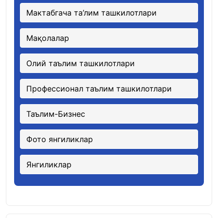
Мактабгача та’лим ташкилотлари
Мақолалар
Олий таълим ташкилотлари
Профессионал таълим ташкилотлари
Таълим-Бизнес
Фото янгиликлар
Янгиликлар