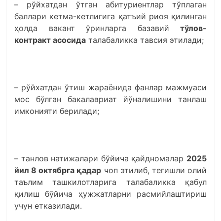
– рўйхатдан ўтган абитуриентлар тўплаган
баллари кетма-кетлигига қатъий риоя қилинган
ҳолда вакант ўринларга базавий
тўлов-
контракт асосида
талабаликка тавсия этилади;
– рўйхатдан ўтиш жараёнида фанлар мажмуаси
мос бўлган бакалавриат йўналишини танлаш
имконияти берилади;
– танлов натижалари бўйича қайдномалар
2025
йил 8 октябрга қадар
чоп этилиб, тегишли олий
таълим ташкилотларига талабаликка қабул
қилиш бўйича ҳужжатларни расмийлаштириш
учун етказилади.