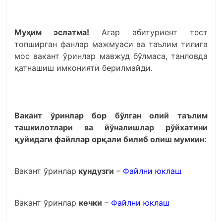
Муҳим эслатма!
Агар абитуриент тест
топширган фанлар мажмуаси ва таълим тилига
мос вакант ўринлар мавжуд бўлмаса, танловда
қатнашиш имконияти берилмайди.
Вакант ўринлар бор бўлган олий таълим
ташкилотлари ва йўналишлар рўйхатини
қуйидаги файллар орқали билиб олиш мумкин:
Вакант ўринлар
кундузги
–
Файлни юклаш
Вакант ўринлар
кечки
–
Файлни юклаш