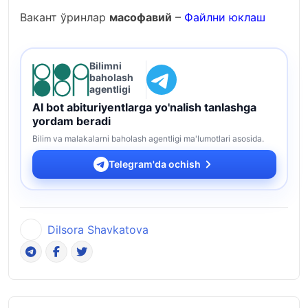
Вакант ўринлар
масофавий
–
Файлни юклаш
Bilimni
baholash
agentligi
AI bot abituriyentlarga yo'nalish tanlashga
yordam beradi
Bilim va malakalarni baholash agentligi ma'lumotlari asosida.
Telegram'da ochish
Dilsora Shavkatova