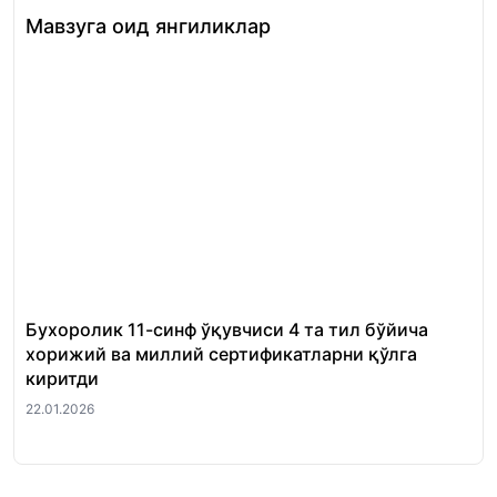
Мавзуга оид янгиликлар
Бухоролик 11-синф ўқувчиси 4 та тил бўйича
«Ш
хорижий ва миллий сертификатларни қўлга
Ми
киритди
22.
22.01.2026