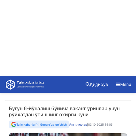
Skip
Қидирув
Menu
to
content
Бугун 6-йўналиш бўйича вакант ўринлар учун
рўйхатдан ўтишнинг охирги куни
Talimxabarlari'ni Google'ga qo'shish
Янгиликлар
|
03.10.2025 14:05