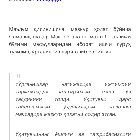
Маълум қилинишича, мазкур ҳолат бўйича
Олмалиқ шаҳар Мактабгача ва мактаб таълими
бўлими масъулларидан иборат ишчи гуруҳ
тузилиб, ўрганиш ишлари олиб борилган.
«Ўрганишлар натижасида ижтимоий
тармоқларда келтирилган ҳолат ўз
тасдиқини топди. Ўқитувчи дарс
тайёрламаган ўқувчиларни жазолаш
мақсадида мазкур ҳолатни содир этган.
Ўқитувчининг ёшлиги ва тажрибасизлиги