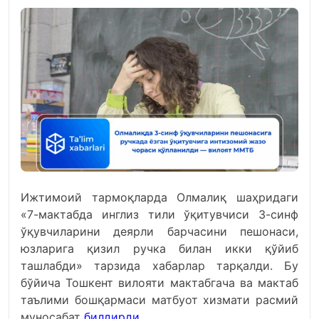
Ижтимоий тармоқларда Олмалиқ шаҳридаги
«7-мактабда инглиз тили ўқитувчиси 3-синф
ўқувчиларини деярли барчасини пешонаси,
юзларига қизил ручка билан икки қўйиб
ташлабди» тарзида хабарлар тарқалди. Бу
бўйича Тошкент вилояти мактабгача ва мактаб
таълими бошқармаси матбуот хизмати расмий
муносабат
билдирди.