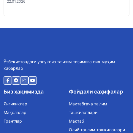
22.01.2026
Ўзбекистондаги узлуксиз таълим тизимига оид муҳим
хабарлар
Биз ҳақимизда
Фойдали саҳифалар
Янгиликлар
Мактабгача та’лим
Мақолалар
ташкилотлари
Грантлар
Мактаб
Олий таълим ташкилотлари