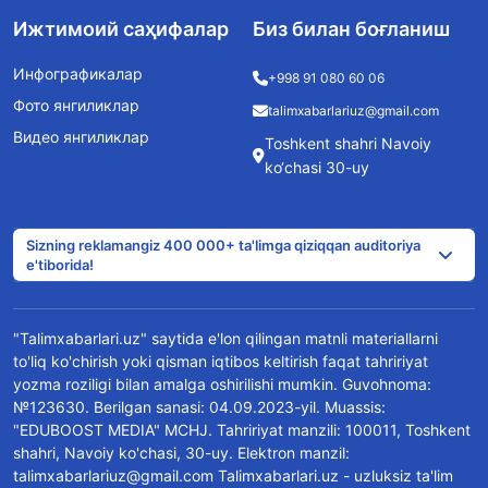
Ижтимоий саҳифалар
Биз билан боғланиш
Инфографикалар
+998 91 080 60 06
Фото янгиликлар
talimxabarlariuz@gmail.com
Видео янгиликлар
Toshkent shahri Navoiy
ko‘chasi 30-uy
Sizning reklamangiz 400 000+ ta'limga qiziqqan auditoriya
e'tiborida!
"Talimxabarlari.uz" saytida e'lon qilingan matnli materiallarni
to'liq ko'chirish yoki qisman iqtibos keltirish faqat tahririyat
yozma roziligi bilan amalga oshirilishi mumkin. Guvohnoma:
№123630. Berilgan sanasi: 04.09.2023-yil. Muassis:
"EDUBOOST MEDIA" MCHJ. Tahririyat manzili: 100011, Toshkent
shahri, Navoiy ko'chasi, 30-uy. Elektron manzil:
talimxabarlariuz@gmail.com Talimxabarlari.uz - uzluksiz ta'lim