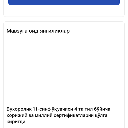
Мавзуга оид янгиликлар
Бухоролик 11-синф ўқувчиси 4 та тил бўйича
«Ш
хорижий ва миллий сертификатларни қўлга
Ми
киритди
22.