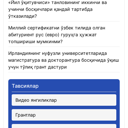
«Йил ўқитувчиси» танловининг иккинчи ва
учинчи босқичлари қандай тартибда
ўтказилади?
22.01.2026
Миллий сертификатни ўзбек тилида олган
абитуриент рус (евро) гуруҳга ҳужжат
топшириши мумкинми?
22.01.2026
Ирландиянинг нуфузли университетларида
магистратура ва докторантура босқичида ўқиш
учун тўлиқ грант дастури
21.01.2026
Тавсиялар
Видео янгиликлар
Грантлар