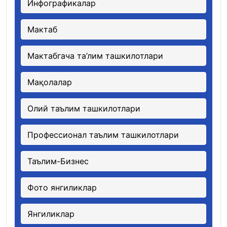
Инфографикалар
Мактаб
Мактабгача та’лим ташкилотлари
Мақолалар
Олий таълим ташкилотлари
Профессионал таълим ташкилотлари
Таълим-Бизнес
Фото янгиликлар
Янгиликлар