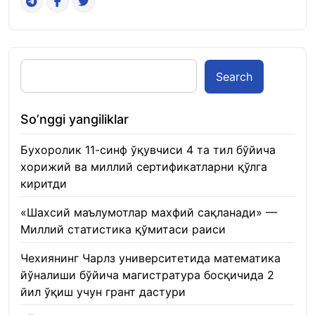
Search
So’nggi yangiliklar
Бухоролик 11-синф ўқувчиси 4 та тил бўйича
хорижий ва миллий сертификатларни қўлга
киритди
22.01.2026
«Шахсий маълумотлар махфий сақланади» —
Миллий статистика қўмитаси раиси
22.01.2026
Чехиянинг Чарлз университетида математика
йўналиши бўйича магистратура босқичида 2
йил ўқиш учун грант дастури
22.01.2026