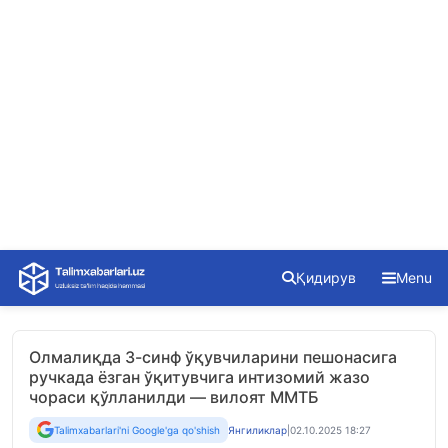
Skip
Қидирув
Menu
to
content
Олмалиқда 3-синф ўқувчиларини пешонасига
ручкада ёзган ўқитувчига интизомий жазо
чораси қўлланилди — вилоят ММТБ
Talimxabarlari'ni Google'ga qo'shish
Янгиликлар
|
02.10.2025 18:27