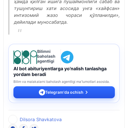
ҳамда қилган ишига пушаймонлиги сабаб ва
тушунтириш хати асосида унга «хайфсан»
интизомий жазо чораси қўлланилди»,
дейилади муносабатда.
Bilimni
baholash
agentligi
AI bot abituriyentlarga yo'nalish tanlashga
yordam beradi
Bilim va malakalarni baholash agentligi ma'lumotlari asosida.
Telegram'da ochish
Dilsora Shavkatova