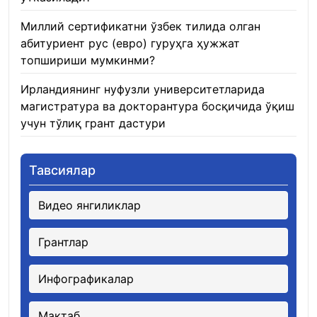
Миллий сертификатни ўзбек тилида олган
абитуриент рус (евро) гуруҳга ҳужжат
топшириши мумкинми?
22.01.2026
Ирландиянинг нуфузли университетларида
магистратура ва докторантура босқичида ўқиш
учун тўлиқ грант дастури
21.01.2026
Тавсиялар
Видео янгиликлар
Грантлар
Инфографикалар
Мактаб