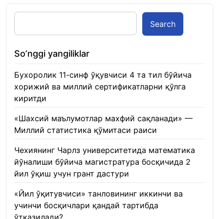
Search
So’nggi yangiliklar
Бухоролик 11-синф ўқувчиси 4 та тил бўйича
хорижий ва миллий сертификатларни қўлга
киритди
22.01.2026
«Шахсий маълумотлар махфий сақланади» —
Миллий статистика қўмитаси раиси
22.01.2026
Чехиянинг Чарлз университетида математика
йўналиши бўйича магистратура босқичида 2
йил ўқиш учун грант дастури
22.01.2026
«Йил ўқитувчиси» танловининг иккинчи ва
учинчи босқичлари қандай тартибда
ўтказилади?
22.01.2026