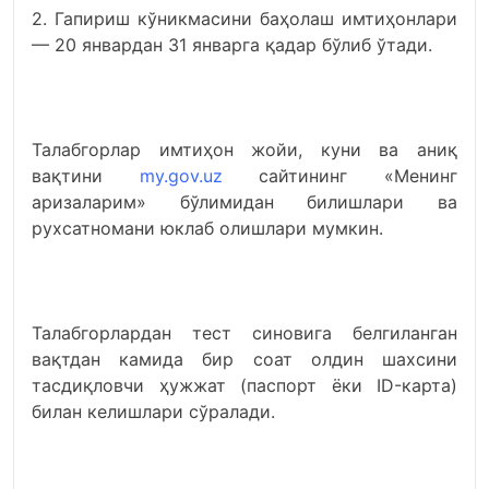
2. Гапириш кўникмасини баҳолаш имтиҳонлари
— 20 январдан 31 январга қадар бўлиб ўтади.
Талабгорлар имтиҳон жойи, куни ва аниқ
вақтини
my.gov.uz
сайтининг «Менинг
аризаларим» бўлимидан билишлари ва
рухсатномани юклаб олишлари мумкин.
Талабгорлардан тест синовига белгиланган
вақтдан камида бир соат олдин шахсини
тасдиқловчи ҳужжат (паспорт ёки ID-карта)
билан келишлари сўралади.