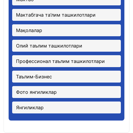
Мактабгача та’лим ташкилотлари
Мақолалар
Олий таълим ташкилотлари
Профессионал таълим ташкилотлари
Таълим-Бизнес
Фото янгиликлар
Янгиликлар