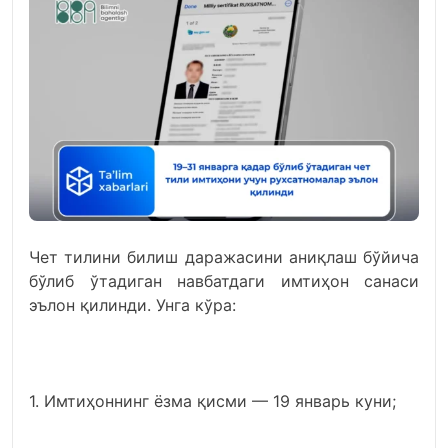
Чет тилини билиш даражасини аниқлаш бўйича
бўлиб ўтадиган навбатдаги имтиҳон санаси
эълон қилинди. Унга кўра:
1. Имтиҳоннинг ёзма қисми — 19 январь куни;