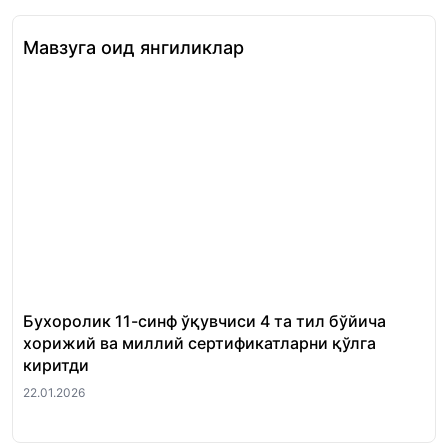
Мавзуга оид янгиликлар
Бухоролик 11-синф ўқувчиси 4 та тил бўйича
«Ш
хорижий ва миллий сертификатларни қўлга
Ми
киритди
22.
22.01.2026