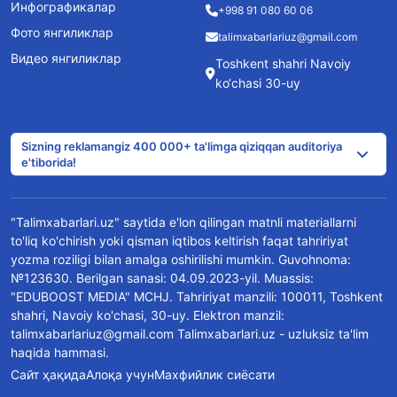
Инфографикалар
+998 91 080 60 06
Фото янгиликлар
talimxabarlariuz@gmail.com
Видео янгиликлар
Toshkent shahri Navoiy
ko‘chasi 30-uy
Sizning reklamangiz 400 000+ ta'limga qiziqqan auditoriya
e'tiborida!
"Talimxabarlari.uz" saytida e'lon qilingan matnli materiallarni
to'liq ko'chirish yoki qisman iqtibos keltirish faqat tahririyat
yozma roziligi bilan amalga oshirilishi mumkin. Guvohnoma:
№123630. Berilgan sanasi: 04.09.2023-yil. Muassis:
"EDUBOOST MEDIA" MCHJ. Tahririyat manzili: 100011, Toshkent
shahri, Navoiy ko'chasi, 30-uy. Elektron manzil:
talimxabarlariuz@gmail.com Talimxabarlari.uz - uzluksiz ta'lim
haqida hammasi.
Сайт ҳақида
Алоқа учун
Махфийлик сиёсати