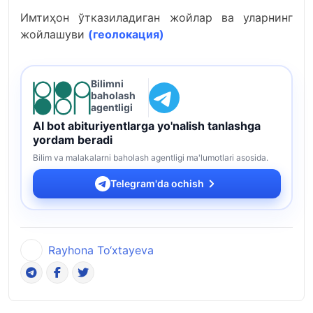
Имтиҳон ўтказиладиган жойлар ва уларнинг
жойлашуви
(геолокация)
Bilimni
baholash
agentligi
AI bot abituriyentlarga yo'nalish tanlashga
yordam beradi
Bilim va malakalarni baholash agentligi ma'lumotlari asosida.
Telegram'da ochish
Rayhona To‘xtayeva