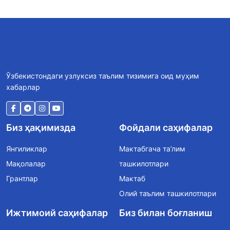
Ўзбекистондаги узлуксиз таълим тизимига оид муҳим
хабарлар
Биз ҳақимизда
Фойдали саҳифалар
Янгиликлар
Мактабгача та’лим
Мақолалар
ташкилотлари
Грантлар
Мактаб
Олий таълим ташкилотлари
Ижтимоий саҳифалар
Биз билан боғланиш