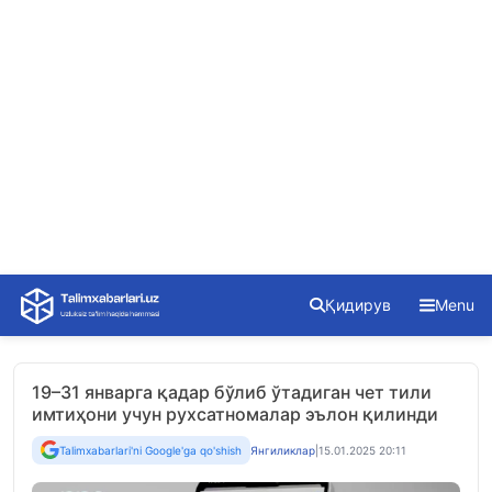
Skip
Қидирув
Menu
to
content
19–31 январга қадар бўлиб ўтадиган чет тили
имтиҳони учун рухсатномалар эълон қилинди
Talimxabarlari'ni Google'ga qo'shish
Янгиликлар
|
15.01.2025 20:11