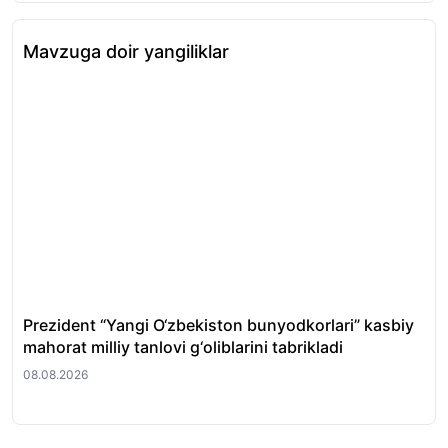
Mavzuga doir yangiliklar
Prezident “Yangi O‘zbekiston bunyodkorlari” kasbiy
Tos
mahorat milliy tanlovi g‘oliblarini tabrikladi
fir
08.08.2026
08.