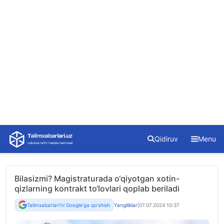
Skip
Qidiruv
Menu
to
content
Bilasizmi? Magistraturada o‘qiyotgan xotin-
qizlarning kontrakt to‘lovlari qoplab beriladi
Talimxabarlari'ni Google'ga qo'shish
Yangiliklar
|
07.07.2024 10:37