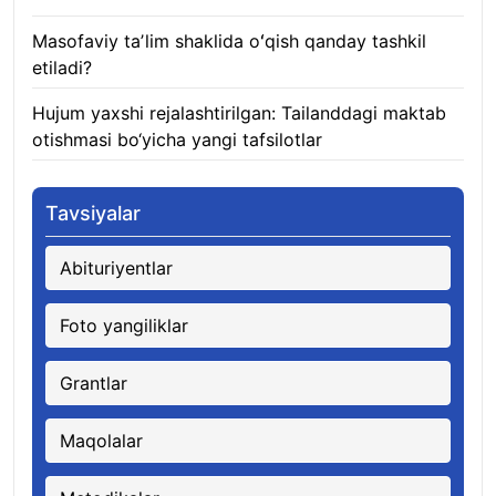
Masofaviy taʼlim shaklida oʻqish qanday tashkil
etiladi?
08.08.2026
Hujum yaxshi rejalashtirilgan: Tailanddagi maktab
otishmasi bo‘yicha yangi tafsilotlar
08.08.2026
Tavsiyalar
Abituriyentlar
Foto yangiliklar
Grantlar
Maqolalar