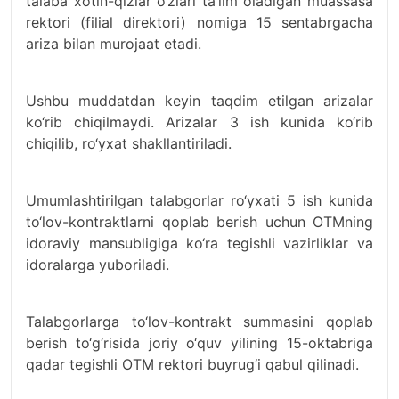
talaba xotin-qizlar o‘zlari ta’lim oladigan muassasa
rektori (filial direktori) nomiga 15 sentabrgacha
ariza bilan murojaat etadi.
Ushbu muddatdan keyin taqdim etilgan arizalar
ko‘rib chiqilmaydi. Arizalar 3 ish kunida ko‘rib
chiqilib, ro‘yxat shakllantiriladi.
Umumlashtirilgan talabgorlar ro‘yxati 5 ish kunida
to‘lov-kontraktlarni qoplab berish uchun OTMning
idoraviy mansubligiga ko‘ra tegishli vazirliklar va
idoralarga yuboriladi.
Talabgorlarga to‘lov-kontrakt summasini qoplab
berish to‘g‘risida joriy o‘quv yilining 15-oktabriga
qadar tegishli OTM rektori buyrug‘i qabul qilinadi.