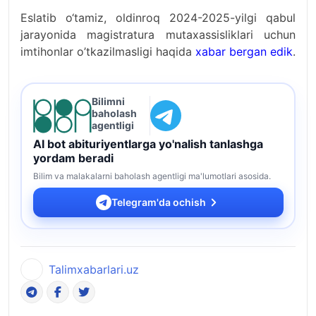
Eslatib o‘tamiz, oldinroq 2024-2025-yilgi qabul
jarayonida magistratura mutaxassisliklari uchun
imtihonlar o’tkazilmasligi haqida
xabar bergan edik
.
Bilimni
baholash
agentligi
AI bot abituriyentlarga yo'nalish tanlashga
yordam beradi
Bilim va malakalarni baholash agentligi ma'lumotlari asosida.
Telegram'da ochish
Talimxabarlari.uz