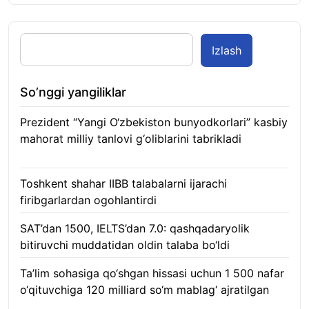
Izlash
So’nggi yangiliklar
Prezident “Yangi O‘zbekiston bunyodkorlari” kasbiy
mahorat milliy tanlovi g‘oliblarini tabrikladi
08.08.2026
Toshkent shahar IIBB talabalarni ijarachi
firibgarlardan ogohlantirdi
08.08.2026
SAT’dan 1500, IELTS’dan 7.0: qashqadaryolik
bitiruvchi muddatidan oldin talaba bo‘ldi
08.08.2026
Ta’lim sohasiga qo‘shgan hissasi uchun 1 500 nafar
o‘qituvchiga 120 milliard so‘m mablag‘ ajratilgan
08.08.2026