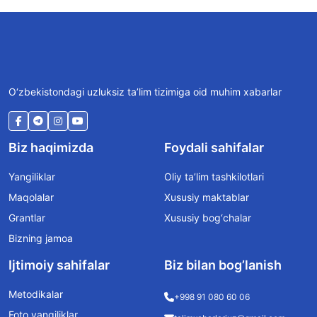
O‘zbekistondagi uzluksiz ta’lim tizimiga oid muhim xabarlar
Biz haqimizda
Foydali sahifalar
Yangiliklar
Oliy ta’lim tashkilotlari
Maqolalar
Xususiy maktablar
Grantlar
Xususiy bog‘chalar
Bizning jamoa
Ijtimoiy sahifalar
Biz bilan bog’lanish
Metodikalar
+998 91 080 60 06
Foto yangiliklar